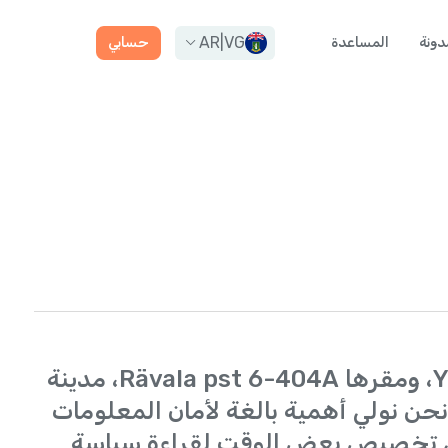
AR
|
VG
دونة
المساعدة
حسابي
في شركة Yolla Calls International OÜ، ومقرها Rävala pst 6-404A، مدينة
 مقاطعة هاريو، إستونيا (“Yolla”)، نحن نولي أهمية بالغة لأمان المعلومات
 تخصيص بعض الوقت لقراءة سياسة