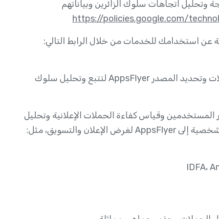
Google Analytics لجمع ومعالجة وتحليل اتجاهات سلوك الزائرين وبياناتهم
https://policies.google.com/technol
تستخدم تطبيقات Yolla على Android وiOS أداة التحليلات وتحديد المصدر AppsFlyer لتتبع وتحليل سلوك
مصادر المستخدمين وقياس كفاءة الحملات الإعلانية وتحليل
ان والتسويق، مثل: