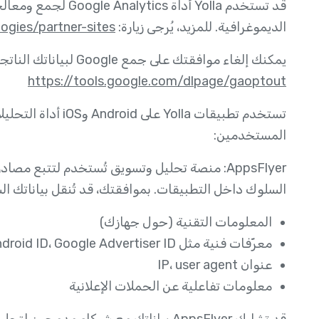
قد تستخدم Yolla أداة 
الديموغرافية. للمزيد، يُرجى زيارة:
ogies/partner-sites
يمكنك إلغاء موافقتك على جمع Google لبياناتك الناتجة عن استخدامك للخدمات من خلال الرابط التالي:
https://tools.google.com/dlpage/gaoptout
المستخدمين:
AppsFlyer: منصة تحليل وتسويق تُستخدم لتتبع 
السلوك داخل التطبيقات. بموافقتك، قد تُنقل بياناتك الشخصية إلى AppsFlyer لغرض الإعل
المعلومات التقنية (حول جهازك)
معرّفات فنية مثل IDFA، Android ID، Google Advertiser ID
عنوان IP، user agent
معلومات تفاعلية عن الحملات الإعلانية