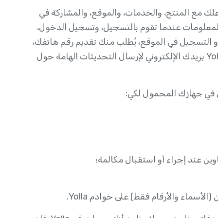
 مباشرةً لـ Yolla من خلال تفاعلك مع المنتج، والخدمات، والموقع، والمشاركة في
ستبيانات، والتواصل مع الدعم الفني. تجمع Yolla المعلومات عندما تقوم بالتسجيل، وتسجيل الدخول،
تخدام المنتج والخدمة. عند تثبيت تطبيق Yolla أو التسجيل في الموقع، يُطلب منك تقديم رقم هاتفك،
والذي يُستخدم كمعرف مستخدم Yolla. كما تجمع Yolla بريدك الإلكتروني لإرسال التحديثات الهامة حول
ن عند إجراء أو استقبال مكالمة؛
سماء والأرقام فقط) على خوادم Yolla.