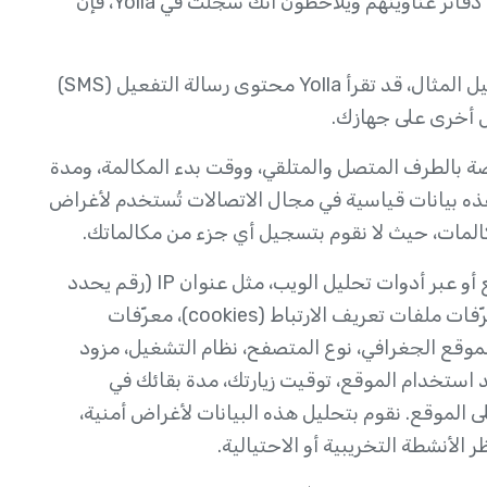
نظرًا لأن مستخدمي Yolla الآخرين قد يضيفون رقمك إلى دفاتر عناوينهم ويلاحظون أنك سجلت في Yolla، فإن
قد تقوم Yolla بجمع معلومات معينة تلقائيًا. على سبيل المثال، قد تقرأ Yolla محتوى رسالة التفعيل (SMS)
ل أخرى على جهازك.
يف الخاصة بالطرف المتصل والمتلقي، ووقت بدء المكالمة، ومدة
مة، وجودتها، وسجل تفاصيل المكالمات (CDR). هذه بيانات قياسية في مجال الاتصالات تُستخدم لأغراض
كالمات، حيث لا نقوم بتسجيل أي جزء من مكالماتك.
قد تجمع Yolla معلومات عبر المنتج والخدمات والموقع أو عبر أدوات تحليل الويب، مثل عنوان IP (رقم يحدد
جهاز كمبيوتر معين أو جهاز شبكة آخر على الإنترنت)، معرّفات ملفات تعريف الارتباط (cookies)، معرّفات
موقع الجغرافي، نوع المتصفح، نظام التشغيل، مزود
د استخدام الموقع، توقيت زيارتك، مدة بقائك في
لى الموقع. نقوم بتحليل هذه البيانات لأغراض أمنية،
أنشطة التخريبية أو الاحتيالية.