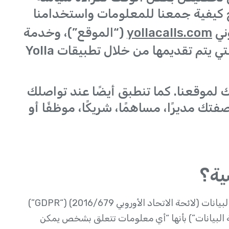
كيفية جمعنا للمعلومات واستخدامنا
وني
yollacalls.com
(“الموقع”)، وخدمة
الاتصال والخدمات الأخرى (“الخدمة”) التي يتم تقديمها من خلال تطبيقات Yolla
لموقعنا. كما تنطبق أيضًا عند تواصلك
تك مديرًا، مساهمًا، شريكًا، موظفًا أو
تُعرّف المعلومات الشخصية وفقًا للائحة العامة لحماية البيانات (لائحة الاتحاد الأوروبي 2016/679) (“GDPR”)
2 (معًا “تشريعات حماية البيانات”) بأنها “أي معلومات تتعلق بشخص يمكن