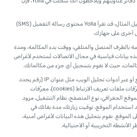
نظرًا لأن مستخدمي Yolla الآخرين قد يضيفون رقمك إلى دفاتر عناوينهم ويلاحظون أنك سجلت في Yolla، فإن
قد تقوم Yolla بجمع معلومات معينة تلقائيًا. على سبيل المثال، قد تقرأ Yolla محتوى رسالة التفعيل (SMS)
ل أخرى على جهازك.
يف الخاصة بالطرف المتصل والمتلقي، ووقت بدء المكالمة، ومدة
مة، وجودتها، وسجل تفاصيل المكالمات (CDR). هذه بيانات قياسية في مجال الاتصالات تُستخدم لأغراض
كالمات، حيث لا نقوم بتسجيل أي جزء من مكالماتك.
قد تجمع Yolla معلومات عبر المنتج والخدمات والموقع أو عبر أدوات تحليل الويب، مثل عنوان IP (رقم يحدد
جهاز كمبيوتر معين أو جهاز شبكة آخر على الإنترنت)، معرّفات ملفات تعريف الارتباط (cookies)، معرّفات
موقع الجغرافي، نوع المتصفح، نظام التشغيل، مزود
د استخدام الموقع، توقيت زيارتك، مدة بقائك في
لى الموقع. نقوم بتحليل هذه البيانات لأغراض أمنية،
أنشطة التخريبية أو الاحتيالية.