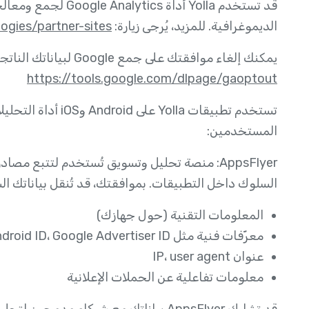
قد تستخدم Yolla أداة 
الديموغرافية. للمزيد، يُرجى زيارة:
ogies/partner-sites
يمكنك إلغاء موافقتك على جمع Google لبياناتك الناتجة عن استخدامك للخدمات من خلال الرابط التالي:
https://tools.google.com/dlpage/gaoptout
المستخدمين:
AppsFlyer: منصة تحليل وتسويق تُستخدم لتتبع 
السلوك داخل التطبيقات. بموافقتك، قد تُنقل بياناتك الشخصية إلى AppsFlyer لغرض الإعل
المعلومات التقنية (حول جهازك)
معرّفات فنية مثل IDFA، Android ID، Google Advertiser ID
عنوان IP، user agent
معلومات تفاعلية عن الحملات الإعلانية