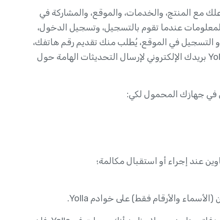
 مباشرةً لـ Yolla من خلال تفاعلك مع المنتج، والخدمات، والموقع، والمشاركة في
ستبيانات، والتواصل مع الدعم الفني. تجمع Yolla المعلومات عندما تقوم بالتسجيل، وتسجيل الدخول،
تخدام المنتج والخدمة. عند تثبيت تطبيق Yolla أو التسجيل في الموقع، يُطلب منك تقديم رقم هاتفك،
والذي يُستخدم كمعرف مستخدم Yolla. كما تجمع Yolla بريدك الإلكتروني لإرسال التحديثات الهامة حول
ن عند إجراء أو استقبال مكالمة؛
سماء والأرقام فقط) على خوادم Yolla.