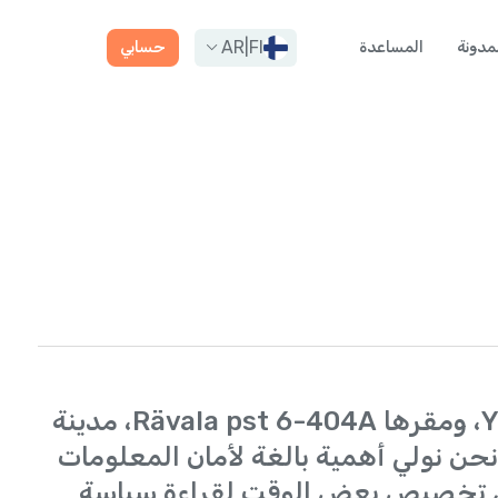
AR
|
FI
مدونة
المساعدة
حسابي
في شركة Yolla Calls International OÜ، ومقرها Rävala pst 6-404A، مدينة
 مقاطعة هاريو، إستونيا (“Yolla”)، نحن نولي أهمية بالغة لأمان المعلومات
 تخصيص بعض الوقت لقراءة سياسة