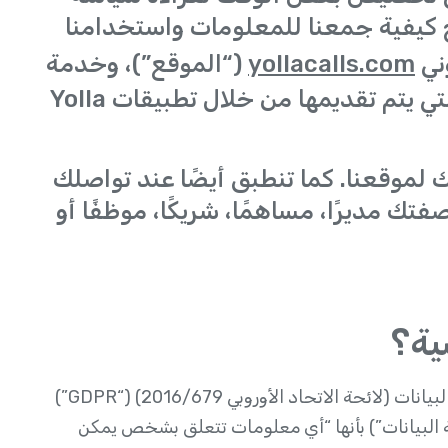
كيفية جمعنا للمعلومات واستخدامنا
وني
yollacalls.com
(“الموقع”)، وخدمة
الاتصال والخدمات الأخرى (“الخدمة”) التي يتم تقديمها من خلال تطبيقات Yolla
لموقعنا. كما تنطبق أيضًا عند تواصلك
تك مديرًا، مساهمًا، شريكًا، موظفًا أو
تُعرّف المعلومات الشخصية وفقًا للائحة العامة لحماية البيانات (لائحة الاتحاد الأوروبي 2016/679) (“GDPR”)
2 (معًا “تشريعات حماية البيانات”) بأنها “أي معلومات تتعلق بشخص يمكن