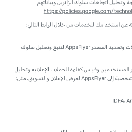
Google Analytics لجمع ومعالجة وتحليل اتجاهات سلوك الزائرين وبياناتهم
https://policies.google.com/technol
تستخدم تطبيقات Yolla على Android وiOS أداة التحليلات وتحديد المصدر AppsFlyer لتتبع وتحليل سلوك
مصادر المستخدمين وقياس كفاءة الحملات الإعلانية وتحليل
ان والتسويق، مثل: