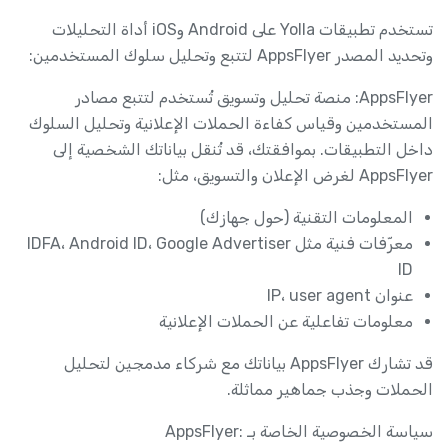
تستخدم تطبيقات Yolla على Android وiOS أداة التحليلات
وتحديد المصدر AppsFlyer لتتبع وتحليل سلوك المستخدمين:
AppsFlyer: منصة تحليل وتسويق تُستخدم لتتبع مصادر
المستخدمين وقياس كفاءة الحملات الإعلانية وتحليل السلوك
داخل التطبيقات. بموافقتك، قد تُنقل بياناتك الشخصية إلى
AppsFlyer لغرض الإعلان والتسويق، مثل:
المعلومات التقنية (حول جهازك)
معرّفات فنية مثل IDFA، Android ID، Google Advertiser
ID
عنوان IP، user agent
معلومات تفاعلية عن الحملات الإعلانية
قد تشارك AppsFlyer بياناتك مع شركاء مدمجين لتحليل
الحملات وجذب جماهير مماثلة.
سياسة الخصوصية الخاصة بـ AppsFlyer: