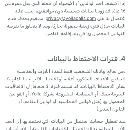
إذا اكتشف أحد الوالدين أو الأوصياء أن طفله الذي يقل عمره عن
16 عامًا قد زودنا ببيانات شخصية دون موافقتهم، يجب عليه
الاتصال بنا على
privacy@yollacalls.com
. سنقوم بحذف هذه
البيانات خلال فترة زمنية معقولة تجاريًا، وبما لا يتجاوز ما تفرضه
القوانين المعمول بها في بلد إقامة القاصر.
4. فترات الاحتفاظ بالبيانات
نحن نعالج بياناتك الشخصية فقط للمدة اللازمة والمناسبة
لتحقيق الأهداف المذكورة أعلاه، أو للامتثال لالتزاماتنا القانونية
بشأن الاحتفاظ بالبيانات. قد تستند فترة الاحتفاظ إلى الاتفاقيات
المبرمة معك، أو المصلحة المشروعة لشركة Yolla، أو القوانين
المعمول بها (مثل قوانين المحاسبة، أو قوانين التقادم، أو
القانون المدني).
عند تعطيل حسابك، سنقلل من البيانات التي نحتفظ بها إلى الحد
الأدنى المطلوب فقط للامتثال للالتزامات القانونية أو لأي أسباب