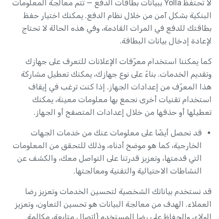
لا تحتفظ Yolla ببيانات بطاقات الدفع — تتم معالجة المعلومات
البنكية بشكل آمن من خلال نظام الدفع. يمكنك اختيار حفظ
بطاقتك للدفع في المرات القادمة، وفي هذه الحالة لا تحتاج
لإعادة إدخال بيانات البطاقة.
كما يمكننا استخدام معرّفات الإعلانات للتعرف على جهازك
وتقديم الخدمات. بناءً على نوع جهازك، يمكنك تعطيل مشاركة
هذا المعرّف من إعدادات الجهاز. إذا كنت ترغب في إيقاف
استخدام تقنيات أخرى نجمع بها معلومات معينة، يمكنك
تعطيلها أو حذفها من خلال إعدادات المتصفح أو الجهاز.
قد نحصل أيضًا على معلومات عنك من خدمات الجهات
الخارجية، كما هو موضح أدناه، وذلك للتحقق من المعلومات
التي قدمتها، وتعزيز قدرتنا على التواصل معك، والكشف عن
النشاطات الاحتيالية والتقنية ومعالجتها.
قد نستخدم بياناتك الشخصية لتحسين الخدمات وتعزيز رضا
العملاء. الهدف من معالجة البيانات هو تحسين التعاون، وتعزيز
الولاء، والحفاظ على رضا المستخدم (اتصال متابعة، مكالمة