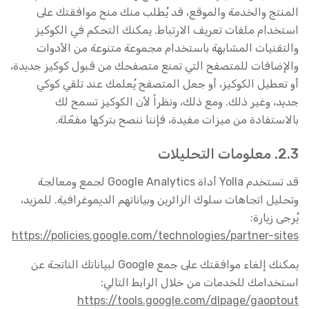
المنتج والخدمة والموقع، قد يُطلب منك منح موافقتك على
استخدام ملفات تعريف الارتباط. يمكنك التحكم في الكوكيز
والتقنيات المشابهة باستخدام مجموعة متنوعة من الأدوات
والإضافات للمتصفح التي تمنع متصفحك من قبول كوكيز جديدة،
أو تعطيل الكوكيز، أو جعل المتصفح يُعلمك عند تلقي كوكي
جديد، وغير ذلك. ومع ذلك، ونظراً لأن الكوكيز تسمح لك
بالاستفادة من ميزات مفيدة، فإننا ننصح بتركها مفعّلة.
2.3. معلومات التحليلات
قد تستخدم Yolla أداة Google Analytics لجمع ومعالجة
وتحليل اتجاهات سلوك الزائرين وبياناتهم الديموغرافية. للمزيد،
يُرجى زيارة:
https://policies.google.com/technologies/partner-sites
يمكنك إلغاء موافقتك على جمع Google لبياناتك الناتجة عن
استخدامك للخدمات من خلال الرابط التالي:
https://tools.google.com/dlpage/gaoptout