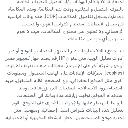
تحتفظ Yolla بأرقام الهواتف و/أو تفاصيل التعريف الخاصة
بالطرف المتصل والمتلقي، ووقت بدء المكالمة، ومدة المكالمة،
وجودتها، وسجل تفاصيل المكالمات (CDR). هذه بيانات قياسية
في مجال الاتصالات تُستخدم لأغراض الفوترة والتحليل
الإحصائي، ولا تحتوي على محتوى المكالمات، حيث لا نقوم
بتسجيل أي جزء من مكالماتك.
قد تجمع Yolla معلومات عبر المنتج والخدمات والموقع أو عبر
أدوات تحليل الويب، مثل عنوان IP (رقم يحدد جهاز كمبيوتر معين
أو جهاز شبكة آخر على الإنترنت)، معرّفات ملفات تعريف الارتباط
(cookies)، معرّفات الإعلانات على الهاتف المحمول، ومعلومات
أخرى مثل الموقع الجغرافي، نوع المتصفح، نظام التشغيل، مزود
الخدمة، مزود الاتصالات، الصفحات التي تزورها قبل وبعد
استخدام الموقع، توقيت زيارتك، مدة بقائك في الصفحات،
الروابط التي تنقر عليها، والإجراءات الأخرى على الموقع. نقوم
بتحليل هذه البيانات لأغراض أمنية، إحصائية، ومنهجية، مثل
تحديد موقع المستخدمين وحظر الأنشطة التخريبية أو الاحتيالية.