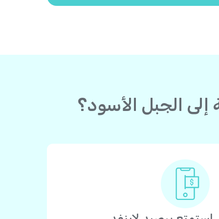
استمتع برصيد لاينفد