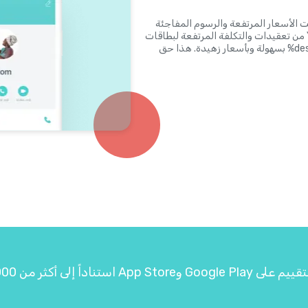
حت الأسعار المرتفعة والرسوم المفاجئة
وتقريب 3 دقائق وأرقام PIN شيئًا من الماضي. ستخلصك Yolla من تعقيدات والتكلفة المرتفعة لبطاقات
الاتصال وتتيح لك الاتصال بدولةـ %destCountryCountryName% بسهولة وبأسعار زهيدة. هذا حق