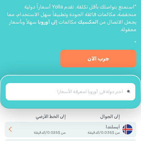
"استمتع بتواصلك بأقل تكلفة. تقدم Yolla أسعاراً دولية
منخفضة، مكالمات فائقة الجودة وتطبيقاً سهل الاستخدام، مما
يجعل الاتصال من
المكسيك
مكالمات
إلى أوروبا
سهلاً وبأسعار
معقولة.
"
جرب الآن
إلى الجوال
إلى الخط الأرضي
آيسلندا
من
$
0.035
/
الدقيقة
من
$
0.025
/
الدقيقة