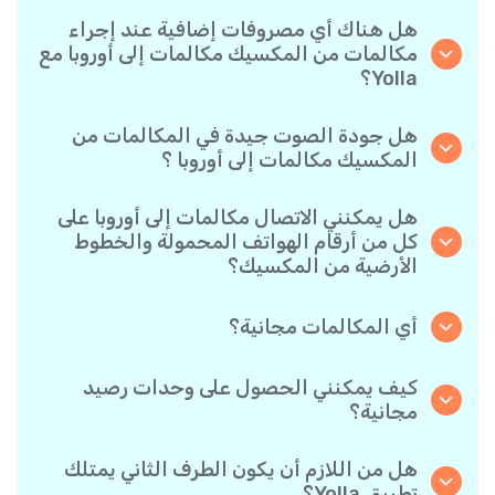
هل هناك أي مصروفات إضافية عند إجراء
مكالمات من المكسيك مكالمات إلى أوروبا مع
Yolla؟
نحن في Yolla نستخدم نظام فوترة بالدقيقة يتسم
ببساطته، ما يضمن أنك لن تدفع إلا مقابل الوقت الذي
هل جودة الصوت جيدة في المكالمات من
تحدثته فعليًا. لدون رسوم مخفية أو اشتراك شهري
المكسيك مكالمات إلى أوروبا ؟
إجباري أو رسوم إعداد.
نعم. تقدم Yolla صوتًا فائق الدقة لجميع المكالمات،
مما يجعلها تبدو وكأنك تتحدث مع شخص في الجانب
هل يمكنني الاتصال مكالمات إلى أوروبا على
الآخر من المدينة — حتى لو كان في الطرف الآخر من
كل من أرقام الهواتف المحمولة والخطوط
العالم.
الأرضية من المكسيك؟
بالتأكيد. تدعم Yolla جميع أنواع الهواتف - أرضية،
محمولة، وحتى القديمة- لذا أنت حر في الاتصال بأي
أي المكالمات مجانية؟
شخص مكالمات إلى أوروبا.
جميع المكالمات التي طرفاها مستخدم Yolla مجانية
تمامًا طالما كان كلاهما يجريها عبر التطبيق وباتصال
كيف يمكنني الحصول على وحدات رصيد
الإنترنت.
مجانية؟
ادع أصدقئاك لتنزيل تطبيق Yolla. في كل مرة يقوم
أحدهم بتثبيت التطبيق باستخدام رابطك الشخصي
هل من اللازم أن يكون الطرف الثاني يمتلك
وينفذ أول عملية دفع، سيحصل كلاكما على مكافأة
تطبيق Yolla؟