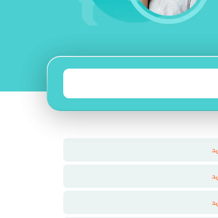
د
د
د