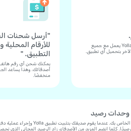
للأرقام المحلية 
هل تحتاج للاتصال بجوال أو هاتف أرضي؟ تطبيق Yolla يعمل مع جميع
الآخر بتحميل أي تطبيق.
التطبيق. "
أصدقائك. وهذا يساعد الجم
منخفضًا.
 وحدات رصيد
"شارك رابط الدعوة الشخصي الخاص بك. عندما يقوم صديقك بتثبيت تطبيق Yolla وإجراء عم
 على 3 دولارات رصيدًا. كلما انضم المزيد من الأصدقاء، زاد الرصيد المجاني الذي تحص