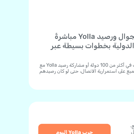
"أرسل شحنات الجوال ورصيد Yolla مباشرةً
والدولية بخطوات بسيطة عبر
يمكنك شحن أي رقم هاتف في أكثر من 100 دولة أو مشاركة رصيد Yolla مع
يع على استمرارية الاتصال، حتى لو كان رصيدهم
لية دفع،
ل
جرب Yolla اليوم