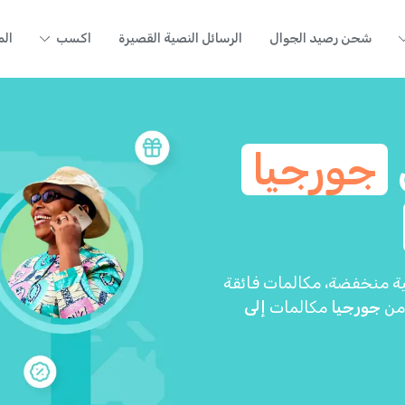
شحن رصيد الجوال
الرسائل النصية القصيرة
اكسب
الم
جورجيا
كلفة. تقدم Yolla أسعاراً دولية منخفضة، مكالمات فائقة
 من
جورجيا
مكالمات
إلى