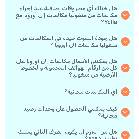
هل هناك أي مصروفات إضافية عند إجراء
مكالمات من منغوليا مكالمات إلى أوروبا مع
Yolla؟
نحن في Yolla نستخدم نظام فوترة بالدقيقة يتسم
ببساطته، ما يضمن أنك لن تدفع إلا مقابل الوقت الذي
هل جودة الصوت جيدة في المكالمات من
تحدثته فعليًا. لدون رسوم مخفية أو اشتراك شهري
منغوليا مكالمات إلى أوروبا ؟
إجباري أو رسوم إعداد.
نعم. تقدم Yolla صوتًا فائق الدقة لجميع المكالمات،
مما يجعلها تبدو وكأنك تتحدث مع شخص في الجانب
هل يمكنني الاتصال مكالمات إلى أوروبا على
الآخر من المدينة — حتى لو كان في الطرف الآخر من
كل من أرقام الهواتف المحمولة والخطوط
العالم.
الأرضية من منغوليا؟
بالتأكيد. تدعم Yolla جميع أنواع الهواتف - أرضية،
محمولة، وحتى القديمة- لذا أنت حر في الاتصال بأي
أي المكالمات مجانية؟
شخص مكالمات إلى أوروبا.
جميع المكالمات التي طرفاها مستخدم Yolla مجانية
تمامًا طالما كان كلاهما يجريها عبر التطبيق وباتصال
كيف يمكنني الحصول على وحدات رصيد
الإنترنت.
مجانية؟
ادع أصدقئاك لتنزيل تطبيق Yolla. في كل مرة يقوم
أحدهم بتثبيت التطبيق باستخدام رابطك الشخصي
هل من اللازم أن يكون الطرف الثاني يمتلك
وينفذ أول عملية دفع، سيحصل كلاكما على مكافأة
تطبيق Yolla؟