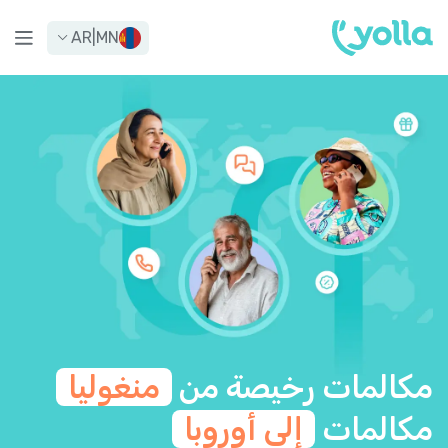
AR
|
MN
مكالمات رخيصة من
منغوليا
مكالمات
إلى أوروبا