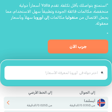
"استمتع بتواصلك بأقل تكلفة. تقدم Yolla أسعاراً دولية
منخفضة، مكالمات فائقة الجودة وتطبيقاً سهل الاستخدام، مما
يجعل الاتصال من
منغوليا
مكالمات
إلى أوروبا
سهلاً وبأسعار
معقولة.
"
جرب الآن
إلى الجوال
إلى الخط الأرضي
آيسلندا
من
$
0.035
/
الدقيقة
من
$
0.025
/
الدقيقة