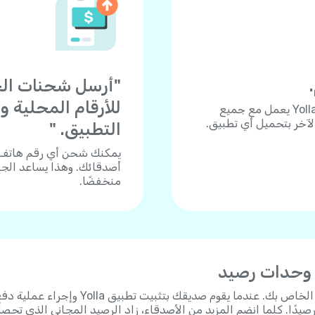
للأرقام المحلية 
هل تحتاج للاتصال بجوال أو هاتف أرضي؟ تطبيق Yolla يعمل مع جميع
الآخر بتحميل أي تطبيق.
التطبيق. "
أصدقائك. وهذا يساعد الجم
منخفضًا.
 وحدات رصيد
"شارك رابط الدعوة الشخصي الخاص بك. عندما يقوم صديقك بتثبيت تطبيق Yolla وإجراء عم
 على 3 دولارات رصيدًا. كلما انضم المزيد من الأصدقاء، زاد الرصيد المجاني الذي تحص