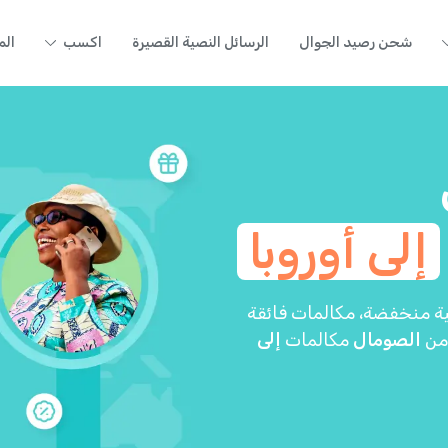
شحن رصيد الجوال
الرسائل النصية القصيرة
اكسب
الم
إلى أوروبا
كلفة. تقدم Yolla أسعاراً دولية منخفضة، مكالمات فائقة
 من
الصومال
مكالمات
إلى