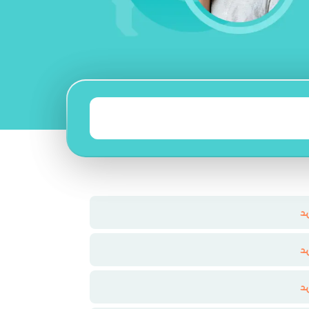
د
د
د