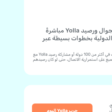
"أرسل شحنات الجوال ورصيد Yolla مباشرةً
والدولية بخطوات بسيطة عبر
يمكنك شحن أي رقم هاتف في أكثر من 100 دولة أو مشاركة رصيد Yolla مع
يع على استمرارية الاتصال، حتى لو كان رصيدهم
لية دفع،
ل
جرب Yolla اليوم