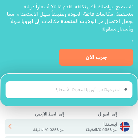
"استمتع بتواصلك بأقل تكلفة. تقدم Yolla أسعاراً دولية
منخفضة، مكالمات فائقة الجودة وتطبيقاً سهل الاستخدام، مما
يجعل الاتصال من
الولايات المتحدة
مكالمات
إلى أوروبا
سهلاً
وبأسعار معقولة.
"
جرب الآن
إلى الجوال
إلى الخط الأرضي
آيسلندا
من
$
0.035
/
الدقيقة
من
$
0.025
/
الدقيقة