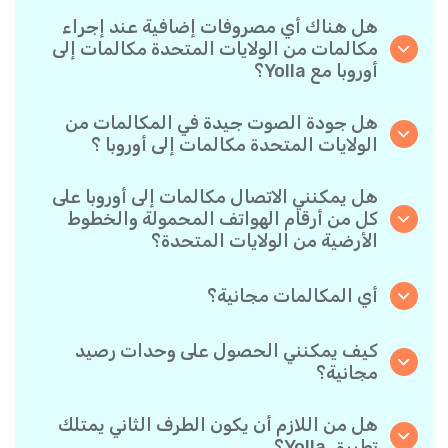
هل هناك أي مصروفات إضافية عند إجراء
مكالمات من الولايات المتحدة مكالمات إلى
أوروبا مع Yolla؟
نحن في Yolla نستخدم نظام فوترة بالدقيقة يتسم
ببساطته، ما يضمن أنك لن تدفع إلا مقابل الوقت الذي
هل جودة الصوت جيدة في المكالمات من
تحدثته فعليًا. لدون رسوم مخفية أو اشتراك شهري
الولايات المتحدة مكالمات إلى أوروبا ؟
إجباري أو رسوم إعداد.
نعم. تقدم Yolla صوتًا فائق الدقة لجميع المكالمات،
مما يجعلها تبدو وكأنك تتحدث مع شخص في الجانب
هل يمكنني الاتصال مكالمات إلى أوروبا على
الآخر من المدينة — حتى لو كان في الطرف الآخر من
كل من أرقام الهواتف المحمولة والخطوط
العالم.
الأرضية من الولايات المتحدة؟
بالتأكيد. تدعم Yolla جميع أنواع الهواتف - أرضية،
محمولة، وحتى القديمة- لذا أنت حر في الاتصال بأي
أي المكالمات مجانية؟
شخص مكالمات إلى أوروبا.
جميع المكالمات التي طرفاها مستخدم Yolla مجانية
تمامًا طالما كان كلاهما يجريها عبر التطبيق وباتصال
كيف يمكنني الحصول على وحدات رصيد
الإنترنت.
مجانية؟
ادع أصدقئاك لتنزيل تطبيق Yolla. في كل مرة يقوم
أحدهم بتثبيت التطبيق باستخدام رابطك الشخصي
هل من اللازم أن يكون الطرف الثاني يمتلك
وينفذ أول عملية دفع، سيحصل كلاكما على مكافأة
تطبيق Yolla؟