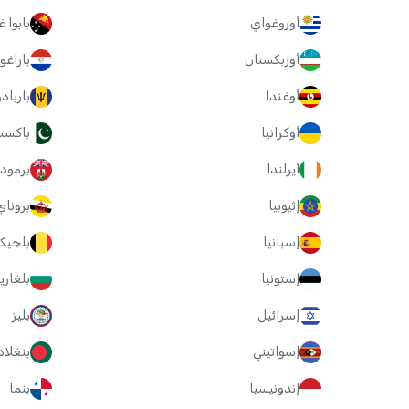
أوروغواي
بابوا 
أوزبكستان
باراغو
أوغندا
باربا
أوكرانيا
باكست
أيرلندا
برمودا
إثيوبيا
بروناي
إسبانيا
بلجيكا
إستونيا
بلغاريا
إسرائيل
بليز
إسواتيني
بنغلا
إندونيسيا
بنما