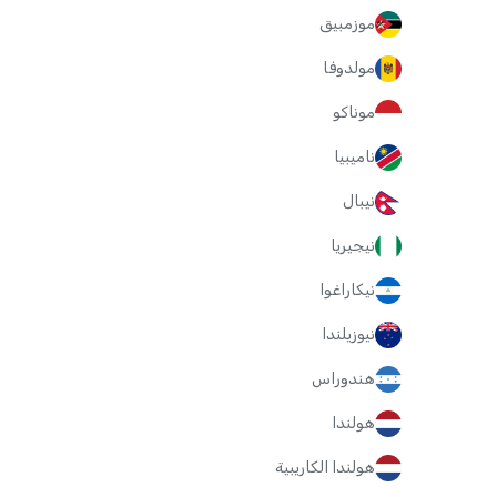
موزمبيق
مولدوفا
موناكو
ناميبيا
نيبال
نيجيريا
نيكاراغوا
نيوزيلندا
هندوراس
هولندا
هولندا الكاريبية