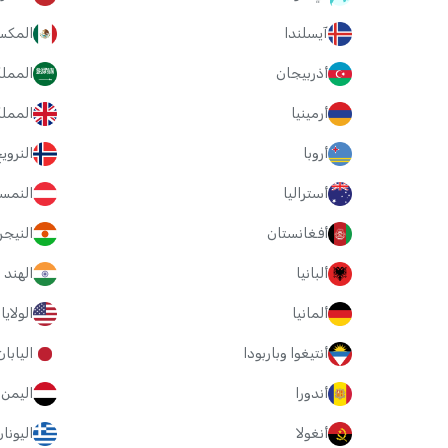
آيسلندا
المكس
أذربيجان
المملك
أرمينيا
الممل
أروبا
النروي
أستراليا
النمس
أفغانستان
النيجر
ألبانيا
الهند
ألمانيا
الولاي
أنتيغوا وباربودا
اليابان
أندورا
اليمن
أنغولا
اليونا