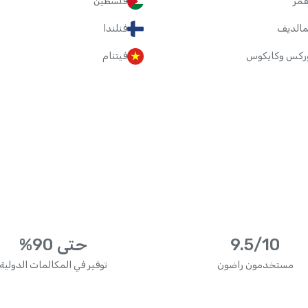
قمر
فلسطين
لمالديف
فنلندا
وركس وكايكوس
فيتنام
9.5/10
حتى 90%
مستخدمون راضون
توفير في المكالمات الدولية