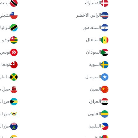
الدنمارك
ترينيد
الرأس الأخضر
تشيلي
السلفادور
تنزانيا
السنغال
توغو
السودان
تونس
السويد
تونغا
الصومال
جامايك
الصين
جبل ط
العراق
جزر ال
الغابون
جزر ال
الفلبين
جزر ال