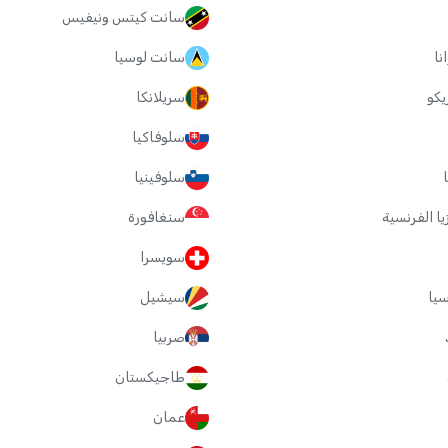
سانت كيتس ونيفيس
نا
سانت لوسيا
يكو
سريلانكا
سلوفاكيا
ا
سلوفينيا
زيا الفرنسية
سنغافورة
سويسرا
سيا
سيشيل
صربيا
طاجيكستان
عمان