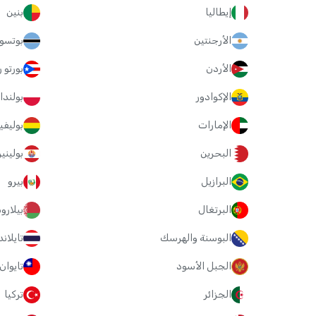
إيطاليا
بنين
الأرجنتين
بوتسوا
الأردن
بورتو ر
الإكوادور
بولندا
الإمارات
بوليفي
البحرين
بوليني
البرازيل
بيرو
البرتغال
بيلارو
البوسنة والهرسك
تايلاند
الجبل الأسود
تايوان
الجزائر
تركيا