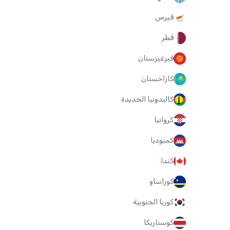
قبرص
قطر
قيرغيزستان
كازاخستان
كاليدونيا الجديدة
كرواتيا
كمبوديا
كندا
كوراساو
كوريا الجنوبية
كوستاريكا