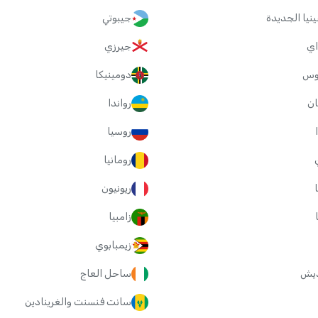
غينيا الجديدة
جيبوتي
اي
جيرزي
دوس
دومينيكا
ان
رواندا
روسيا
رومانيا
ريونيون
زامبيا
زيمبابوي
ديش
ساحل العاج
سانت فنسنت والغرينادين