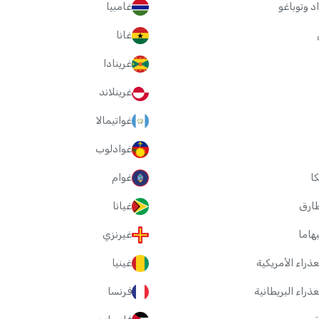
اد وتوباغو
غامبيا
غانا
غرينادا
غرينلاند
غواتيمالا
غوادلوب
ا
غوام
ارق
غيانا
بهاما
غيرنزي
عذراء الأمريكية
غينيا
عذراء البريطانية
فرنسا