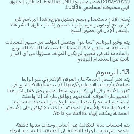
(2013–2022) ضمن مشروع Feather (MIT). أما باقي الحقوق
فهي محفوظة لمساهمي Lucide.
يُمنح الإذن باستخدام ونسخ وتعديل وتوزيع هذا البرنامج لأي
غرض مع أو بدون رسوم، بشرط تضمين إشعار حقوق النشر هذا
وإشعار الإذن في جميع النسخ.
يتم توفير البرنامج “كما هو”، ويتنصل المؤلف من جميع الضمانات
المتعلقة به، بما في ذلك الضمانات الضمنية للقابلية للتسويق
والملاءمة لغرض معين. لن يكون المؤلف مسؤولًا عن أي أضرار
ناتجة عن استخدام البرنامج.
13. الرسوم
يتم نشر أسعار الخدمة على الموقع الإلكتروني عبر الرابط
https://yollacalls.com/ar/rates/
. تحتفظ Yolla بالحق في
تغيير الأسعار في أي وقت دون إشعار مسبق من خلال نشر هذا
التغيير على الموقع. أنت تفهم وتوافق على أنه إذا واصلت
استخدام المنتج والخدمات بعد تاريخ نشر التعديلات، فسيُعد
ذلك قبولًا منك بالأسعار المحدثة. إذا كنت لا توافق على الأسعار
المعدلة، يمكنك إنهاء علاقتك مع Yolla.
يتم احتساب مدة المكالمة على أساس وحدات مدتها دقيقة
واحدة. يتم تقريب أجزاء الدقيقة إلى الدقيقة التالية. عند انتهاء