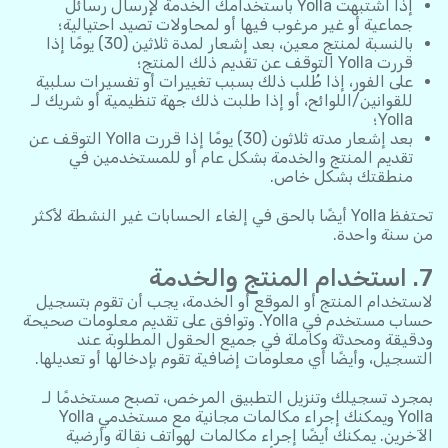
إذا اشتبهت Yolla باستخدامك الخدمة لإرسال رسائل
جماعية أو غير مرغوب فيها أو لمحاولات تصيد احتيالية؛
بالنسبة لمنتج معين، بعد إشعار لمدة ثلاثين (30) يومًا إذا
قررت Yolla التوقف عن تقديم ذلك المنتج؛
على الفور، إذا طُلب ذلك بسبب تغييرات أو تفسيرات سلبية
للقوانين/اللوائح، أو إذا طلبت ذلك جهة تنظيمية أو شريك لـ
Yolla؛
بعد إشعار مدته ثلاثون (30) يومًا إذا قررت Yolla التوقف عن
تقديم المنتج والخدمة بشكل عام أو للمستخدمين في
منطقتك بشكل خاص.
تحتفظ Yolla أيضًا بالحق في إلغاء الحسابات غير النشطة لأكثر
من سنة واحدة.
7. استخدام المنتج والخدمة
لاستخدام المنتج أو الموقع أو الخدمة، يجب أن تقوم بتسجيل
حساب مستخدم في Yolla. وتوافق على تقديم معلومات صحيحة
ودقيقة ومحدثة وكاملة في جميع الحقول المطلوبة عند
التسجيل، وأيضًا أي معلومات إضافية تقوم بإدخالها أو تعديلها.
بمجرد تسجيلك وتنزيل التطبيق المرخص، تصبح مستخدمًا لـ
Yolla ويمكنك إجراء مكالمات مجانية مع مستخدمي Yolla
الآخرين. يمكنك أيضًا إجراء مكالمات لهواتف نقالة وأرضية