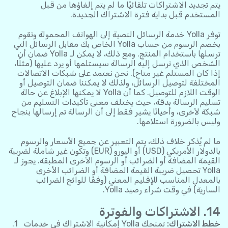
يتم تجديد الاشتراكات تلقائيًا ما لم يتم إلغاؤها من قبل
المستخدم قبل بداية فترة الاشتراك الجديدة.
توفر Yolla خدمة الرسائل النصية إلى الهواتف المحمولة وتقوم
بخصم الرسوم من حساب Yolla الخاص بك مقابل الرسائل التي
ترسلها باستخدام المنتج. ومع ذلك، لا يمكن لـ Yolla ضمان أن
الشخص الذي ترسل إليه الرسالة سيستلمها أو يرد عليها (مثلًا،
إذا كان المستلم غير متاح). نحن نعتمد على شبكات الاتصالات
المختلفة لتوصيل الرسائل، ولذلك لا يمكننا ضمان التوصيل أو
الوقت اللازم للتوصيل. كما أن Yolla لا يمكنها الإبلاغ عن حالة
تسليم الرسالة بدقة، حيث يختلف معنى تأكيدات التسليم من
شبكة لأخرى، وأحيانًا يشير فقط إلى أن الرسالة تم إرسالها بنجاح
وليس بالضرورة استلامها.
ما لم يُذكر خلاف ذلك، يتم التعبير عن جميع الأسعار والرسوم
بالدولار الأمريكي (USD) أو اليورو (EUR) وتكون غير شاملة لضريبة
القيمة المضافة أو الضرائب أو الرسوم الأخرى المطبقة. يجوز لـ
Yolla تحصيل ضريبة القيمة المضافة أو الضرائب الأخرى
بالمعدل المناسب للإقليم المعني (وفقًا للوائح الضرائب
السارية) في وقت شراء رصيد Yolla.
14. الاشتراكات والفوترة
خطط الاشتراك:
تمنحك Yolla إمكانية الاشتراك في خدمات