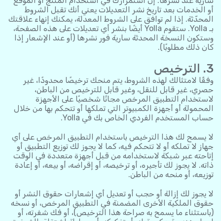
سارية عند نشرها. إن استمرارك في استخدام المنتج أو الموقع
أو الخدمات بعد تاريخ نشر التعديلات يعني أنك تقبل الشروط
المحدّثة. إذا لم توافق على الشروط المعدلة، يمكنك إنهاء علاقتك
بـ Yolla. ستقوم Yolla أيضًا بنشر أي تعديلات على هذه الصفحة،
وستكون النسخة المحدثة سارية فور نشرها (أو عند الإشعار إذا
كان ذلك مطلوبًا).
3. الترخيص
وفقًا لامتثالك لهذه الشروط، يتم منحك ترخيصًا محدودًا، غير
حصري، غير قابل للنقل، وغير قابل للترخيص من الباطن،
لاستخدام التطبيق المرخص مجانًا شخصيًا على الأجهزة
المحمولة أو أجهزة الكمبيوتر التي تملكها أو تتحكم بها من خلال
حساب المستخدم الفردي الخاص بك في Yolla.
لا يسمح لك هذا الترخيص باستخدام التطبيق المرخص على أي
جهاز لا تملكه أو لا تتحكم فيه، كما لا يجوز لك توزيع التطبيق أو
إتاحته عبر شبكة لاستخدامه من قبل أجهزة متعددة في الوقت
ذاته. لا يجوز لك تأجيره، أو ترخيصه، أو إقراضه، أو بيعه، أو إعادة
توزيعه، أو منحه من الباطن.
لا يجوز لك إزالة أو حجب أو تعديل أي إشعارات حقوق النشر أو
حقوق الملكية الأخرى المضمنة في التطبيق المرخص، أو نسخه
(باستثناء ما يسمح به صراحة هذا الترخيص)، أو فك شفرته، أو