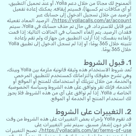
الممنوح لك مجانًا من خلال دعم Yolla، أو عند تحميل التطبيق،
أو أي مكافآت تم كسبها)، فسيتم إيقافه. يمكنك إعادة تفعيل
الرصيد من خلال تسجيل الدخول إلى حسابك عبر
https://yollacalls.com/ar/account/
. الرصيد المعاد تفعيله
غير قابل للاسترداد. في حال تم حذف حسابك في Yolla، سيتم
فقدان الرصيد. يتم إلغاء الحساب في الحالات التالية: إذا قمت
بإلغاءه بنفسك؛ إذا أزلت التطبيق من جهازك ولم تقم بإعادة
تثبيته خلال 365 يومًا؛ أو إذا لم تسجل الدخول إلى تطبيق Yolla
خلال 365 يومًا.
1. قبول الشروط
تُعد شروط الاستخدام هذه وثيقة قانونية ملزمة بين Yolla وبينك،
وهي تشرح حقوقك والتزاماتك كمستخدم للتطبيق المرخص
والخدمة. من خلال تنزيلك أو استخدامك للمنتج أو الموقع أو
الخدمة، فإنك تقر وتوافق على هذه الشروط وسياسة الخصوصية
الخاصة بـ Yolla. إذا لم توافق على أي من هذه الشروط، فلا يجوز
لك استخدام المنتج أو الخدمة أو الموقع.
2. التغييرات على الشروط
قد تقوم Yolla بإجراء بعض التغييرات على هذه الشروط من وقت
لآخر دون إشعار مسبق. سيتم نشر التغييرات على
https://yollacalls.com/ar/terms-of-use/
. تصبح التغييرات