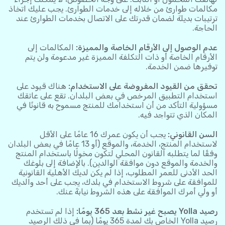
مكالمات طوارئ من خلاله إلى خدمات الطوارئ. يجب عليك اتخاذ
ترتيبات بديلة لضمان قدرتك على الاتصال بخدمات الطوارئ عند
الحاجة.
عدم الوصول إلى الأرقام الخاصة والمميزة:
المكالمات إلى
الأرقام الخاصة أو ذات التكلفة المميزة غير مدعومة ولن يتم
توفيرها ضمن الخدمة.
تحقق من القيود المفروضة على الاستخدام:
هناك قيود على
استخدام التطبيق المرخص في بعض البلدان. تقع على عاتقك
مسؤولية التأكد من أن استخدامك للمنتج مسموح به قانونًا في
المكان الذي تتواجد فيه.
السن القانوني:
يجب أن يكون عمرك 16 عامًا على الأقل
لاستخدام المنتج، الخدمة، والموقع (أو 13 عامًا في بعض البلدان
وفقًا لما يتطلبه القانون المحلي لتكون مخولًا باستخدام المنتج
والخدمة والموقع دون موافقة الوالدين). بالإضافة إلى بلوغك
الحد الأدنى للعمر المطلوب، إذا لم يكن لديك الأهلية القانونية
للموافقة على شروط الاستخدام في بلدك، يجب على أحد والديك
أو ولي أمرك الموافقة على هذه الشروط نيابةً عنك.
رصيد Yolla يصبح غير نشط بعد 365 يومًا:
إذا لم تستخدم
رصيد Yolla الخاص بك لمدة 365 يومًا (بما في ذلك الرصيد