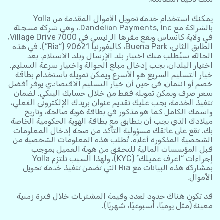
يمكنك استخدام خدمة تحويل الأموال المقدمة من Yolla
بالشراكة مع Dandelion Payments, Inc.، وهي شركة مسجلة
في ولاية كانساس ويقع مقرها الرئيسي في 7000 Village Drive،
الطابق الثاني، Buena Park، كاليفورنيا 90621 (“Ria”). في هذه
الحالة، سيُطلب منك اختيار بلد الإرسال وبلد الاستلام. بعد
اختيار البلدان، يجب إدخال مبلغ الحوالة واختيار سرعة التسليم.
خيار التسليم السريع هو الأسرع ويمكن تمويله باستخدام بطاقة
خصم أو ائتمان، في حين أن خيار التسليم الاقتصادي يوفر أفضل
سعر صرف ويمكن تمويله فقط من خلال حسابك البنكي. لضمان
تنفيذ الخدمة، يجب عليك تقديم عنوان بريدك الإلكتروني الفعلي،
واسمك الكامل كما هو مذكور في بطاقة هوية صالحة، وتاريخ
ميلادك الذي يجب أن يتطابق مع بطاقة الهوية الحكومية الخاصة
بك. تقع على عاتقك مسؤولية التأكد من صحة إدخال المعلومات
الشخصية المذكورة أعلاه. تُطلب هذه المعلومات الشخصية من
قبل المؤسسات المالية للتحقق من هوية العميل بموجب
إجراءات “اعرف عميلك” (KYC)، ولهذا السبب تلتزم Yolla
بمشاركة هذه البيانات مع Ria التي تضمن تنفيذ خدمة تحويل
الأموال.
قد تكون هناك حدود لعدد وقيمة المشتريات خلال فترة زمنية
معينة (مثل يوميًا، أسبوعيًا، شهريًا).