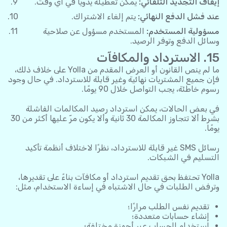
إيقاف التجديد التلقائي:
يمكن تعطيله يدويًا في أي وقت.
عند فشل الدفع النهائي:
يتم إلغاء الاشتراك.
مسؤولية المستخدم:
المستخدم مسؤول عن صلاحية
وسائل الدفع وتوفر الرصيد.
15. الاسترداد والمكافآت
ما لم ينص القانون أو العرض المقدم من Yolla على خلاف ذلك،
فإن جميع المشتريات نهائية وغير قابلة للاسترداد. في حال وجود
رسوم خاطئة، يجب التواصل خلال 90 يومًا.
في بعض الحالات، يمكن استرداد رصيد المكالمات الفاشلة
بشرط ألا تتجاوز المكالمة 30 ثانية وألا يكون مرّ عليها أكثر من 30
يومًا.
رسائل SMS غير قابلة للاسترداد، نظرًا لاختلاف أنظمة تأكيد
التسليم في الشبكات.
Yolla تحتفظ بحق تقديم استرداد أو مكافآت بناءً على تقديرها،
وترفض الطلبات في حال الاشتباه في إساءة الاستخدام، مثل:
تقديم نفس الطلب مرارًا؛
إنشاء حسابات متعددة؛
استخدام الحساب عبر أجهزة مختلفة؛