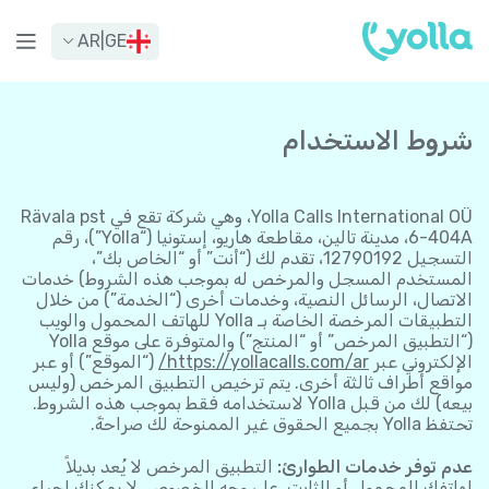
AR
|
GE
شروط الاستخدام
Yolla Calls International OÜ، وهي شركة تقع في Rävala pst
6-404A، مدينة تالين، مقاطعة هاريو، إستونيا (“Yolla”)، رقم
التسجيل 12790192، تقدم لك (“أنت” أو “الخاص بك”،
المستخدم المسجل والمرخص له بموجب هذه الشروط) خدمات
الاتصال، الرسائل النصية، وخدمات أخرى (“الخدمة”) من خلال
التطبيقات المرخصة الخاصة بـ Yolla للهاتف المحمول والويب
(“التطبيق المرخص” أو “المنتج”) والمتوفرة على موقع Yolla
الإلكتروني عبر
https://yollacalls.com/ar/
(“الموقع”) أو عبر
مواقع أطراف ثالثة أخرى. يتم ترخيص التطبيق المرخص (وليس
بيعه) لك من قبل Yolla لاستخدامه فقط بموجب هذه الشروط.
تحتفظ Yolla بجميع الحقوق غير الممنوحة لك صراحةً.
عدم توفر خدمات الطوارئ:
التطبيق المرخص لا يُعد بديلاً
لهاتفك المحمول أو الثابت. على وجه الخصوص، لا يمكنك إجراء