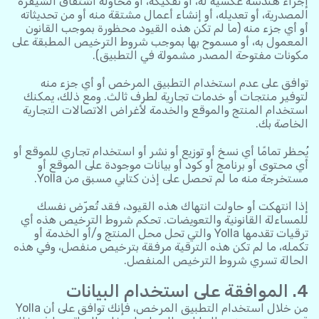
إجراء هندسة عكسية له، أو تفكيكه، أو محاولة اشتقاق الشيفرة
المصدرية، أو تعديله، أو إنشاء أعمال مشتقة منه أو من تحديثاته
أو أي جزء منه (ما لم تكن هذه القيود محظورة بموجب القانون
المعمول به، أو مسموح بها بموجب شروط الترخيص المطبقة على
مكونات مفتوحة المصدر مشمولة في التطبيق).
توافق على عدم استخدام التطبيق المرخص أو أي جزء منه
لتوفير منتجات أو خدمات تجارية لطرف ثالث. ومع ذلك، يمكنك
استخدام المنتج والموقع والخدمة لأغراض الاتصالات التجارية
الخاصة بك.
يُحظر تمامًا أي نسخ أو توزيع أو نشر أو استخدام تجاري للموقع أو
أي محتوى أو برنامج أو كود أو بيانات موجودة على الموقع أو
مستخرجة منه ما لم تحصل على إذن كتابي مسبق من Yolla.
إذا انتهكت أو حاولت انتهاك هذه القيود، فقد تُعرّض نفسك
للمساءلة القانونية والتعويضات. تحكم شروط الترخيص هذه أي
ترقيات تقدمها Yolla والتي تحل محل المنتج و/أو الخدمة أو
تكمله، ما لم تكن هذه الترقية مرفقة بترخيص منفصل، وفي هذه
الحالة تسري شروط الترخيص المنفصل.
4. الموافقة على استخدام البيانات
من خلال استخدام التطبيق المرخص، فإنك توافق على أن Yolla