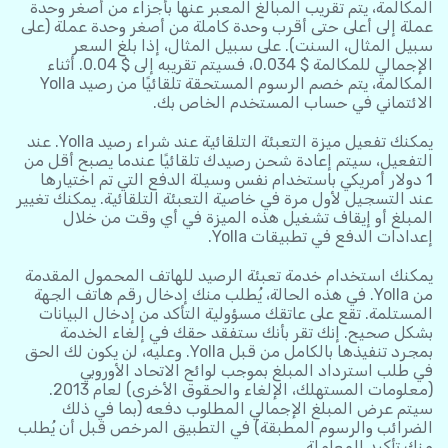
المكالمة، يتم تقريب المبالغ المعبر عنها بأجزاء من أصغر وحدة
عملة إلى أعلى حتى أقرب وحدة كاملة من أصغر وحدة عملة (على
سبيل المثال، السنت). على سبيل المثال، إذا بلغ السعر
الإجمالي للمكالمة ‎0.034 $‎، فسيتم تقريبه إلى ‎0.04 $‎. أثناء
المكالمة، يتم خصم الرسوم المستحقة تلقائيًا من رصيد Yolla
الائتماني في حساب المستخدم الخاص بك.
يمكنك تفعيل ميزة التعبئة التلقائية عند شراء رصيد Yolla. عند
التفعيل، سيتم إعادة شحن رصيدك تلقائيًا عندما يصبح أقل من
1 دولار أمريكي باستخدام نفس وسيلة الدفع التي تم اختيارها
عند التسجيل لأول مرة في خاصية التعبئة التلقائية. يمكنك تغيير
المبلغ أو إيقاف تشغيل هذه الميزة في أي وقت من خلال
إعدادات الدفع في تطبيقات Yolla.
يمكنك استخدام خدمة تعبئة الرصيد للهاتف المحمول المقدمة
من Yolla. في هذه الحالة، يُطلب منك إدخال رقم هاتف الجهة
المستلمة. تقع على عاتقك مسؤولية التأكد من إدخال البيانات
بشكل صحيح. إنك تقر بأنك ستفقد حقك في إلغاء الخدمة
بمجرد تنفيذها بالكامل من قبل Yolla. وعليه، لن يكون لك الحق
في طلب استرداد المبلغ بموجب لوائح الاتحاد الأوروبي
(معلومات المستهلك، الإلغاء والحقوق الأخرى) لعام 2013.
سيتم عرض المبلغ الإجمالي المطلوب دفعه (بما في ذلك
الضرائب والرسوم المطبقة) في التطبيق المرخص قبل أن يُطلب
منك تأكيد المعاملة.