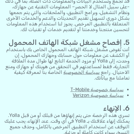
قد تجمع وتستخدم البيانات والمعلومات ذات الصلة، بما في ذلك
-على سبيل المثال لا الحصر– المعلومات التقنية عن جهازك،
ونظام التشغيل، وبرامج التطبيق، والملحقات، والتي يتم جمعها
بشكل دوري لتسهيل تقديم التحديثات والدعم والخدمات الأخرى
المتعلقة بالتطبيق المرخص. يجوز لنا استخدام هذه المعلومات
لتحسين منتجنا وخدمتنا أو لتقديم خدمات أو تقنيات لك.
5. إفصاح مشغل شبكة الهاتف المحمول
أنت تُفوض مشغل شبكة الهاتف المحمول الخاص بك باستخدام
أو الكشف عن معلومات حول حسابك وجهازك المحمول، إن
وجدت، إلى Yolla أو مزود الخدمة التابع لها طوال مدة العلاقة
التجارية، فقط لمساعدتهم في التحقق من هويتك أو جهازك ومنع
الاحتيال. راجع
سياسة الخصوصية
الخاصة بنا لمعرفة كيفية
تعاملنا مع بياناتك.
سياسة خصوصية T-Mobile
سياسة خصوصية Verizon
6. الإنهاء
تسري هذه الرخصة حتى يتم إنهاؤها من قبلك أو من قبل Yolla.
يمكنك إنهاء علاقتك بـ Yolla في أي وقت. عند الإنهاء، يجب عليك
التوقف عن استخدام التطبيق المرخص بالكامل، وحذف جميع
النسخ، سواء كانت كاملة أو جزئية.