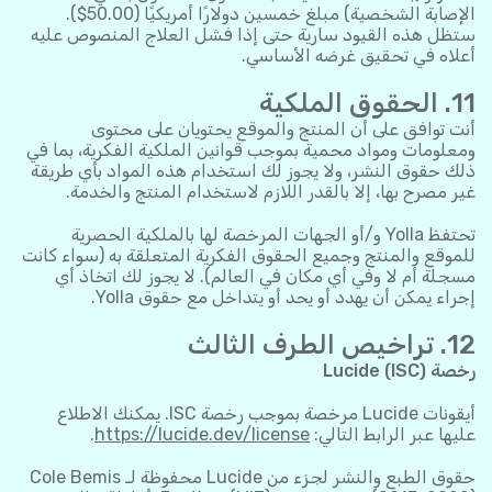
الإصابة الشخصية) مبلغ خمسين دولارًا أمريكيًا (50.00$).
ستظل هذه القيود سارية حتى إذا فشل العلاج المنصوص عليه
أعلاه في تحقيق غرضه الأساسي.
11. الحقوق الملكية
أنت توافق على أن المنتج والموقع يحتويان على محتوى
ومعلومات ومواد محمية بموجب قوانين الملكية الفكرية، بما في
ذلك حقوق النشر، ولا يجوز لك استخدام هذه المواد بأي طريقة
غير مصرح بها، إلا بالقدر اللازم لاستخدام المنتج والخدمة.
تحتفظ Yolla و/أو الجهات المرخصة لها بالملكية الحصرية
للموقع والمنتج وجميع الحقوق الفكرية المتعلقة به (سواء كانت
مسجلة أم لا وفي أي مكان في العالم). لا يجوز لك اتخاذ أي
إجراء يمكن أن يهدد أو يحد أو يتداخل مع حقوق Yolla.
12. تراخيص الطرف الثالث
رخصة Lucide (ISC)
أيقونات Lucide مرخصة بموجب رخصة ISC. يمكنك الاطلاع
عليها عبر الرابط التالي:
https://lucide.dev/license
.
حقوق الطبع والنشر لجزء من Lucide محفوظة لـ Cole Bemis