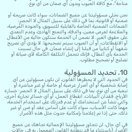
متاحة"، مع كافة العيوب وبدون أي ضمان من أي نوع.
نحن نخلي مسؤوليتنا عن جميع الضمانات، سواء كانت صريحة أو
ضمنية أو قانونية، بما في ذلك على سبيل المثال لا الحصر:
الضمانات الضمنية الخاصة بالقابلية للتسويق، والجودة المُرضية،
والملاءمة لغرض معين، والدقة، والتمتع الهادئ، وعدم التعدي
على حقوق الغير. لا نضمن أن الخدمة ستكون خالية من الأعطال
أو الانقطاعات، أو أن العيوب سيتم تصحيحها. لا يؤدي أي تصريح
شفهياً أو كتابياً من قبلنا إلى إنشاء ضمان. في حال تسببت
الخدمة بأي أعطال، فإنك تتحمل التكلفة الكاملة لأي صيانة أو
تصليح أو تصحيح مطلوب.
10. تحديد المسؤولية
في الحدود التي لا يحظرها القانون، لن نكون مسؤولين عن أي
إصابة شخصية أو أي أضرار عرضية أو خاصة أو غير مباشرة أو
تبعية من أي نوع، بما في ذلك على سبيل المثال لا الحصر: خسارة
الأرباح، فقدان البيانات، انقطاع العمل، أو أي خسائر تجارية أخرى،
والتي تنشأ عن استخدامك أو عدم قدرتك على استخدام الخدمة،
مهما كانت الأسباب، سواء كانت على أساس عقد أو ضرر أو غير
ذلك، حتى إذا تم إعلامنا بإمكانية حدوث مثل هذه الأضرار.
في أي حال، لن تتجاوز مسؤوليتنا الإجمالية تجاهك عن جميع
الأضرار (باستثناء ما قد يتطلبه القانون المعمول به في حالات