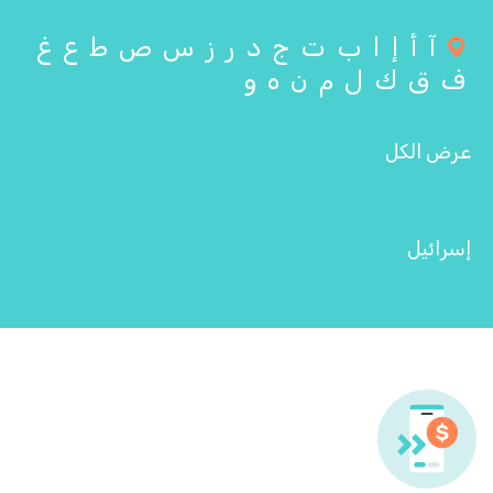
آ
أ
إ
ا
ب
ت
ج
د
ر
ز
س
ص
ط
ع
غ
ف
ق
ك
ل
م
ن
ه
و
عرض الكل
إسرائيل