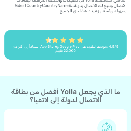
الماضي. ستخلصك Yolla من تعقيدات والتكلفة المرتفعة لبطاقات
الاتصال وتتيح لك الاتصال بدولةـ %destCountryCountryName%
بسهولة وبأسعار زهيدة. هذا حق الجميع.
4.5/5 متوسط التقييم على Google Play وApp Store استناداً إلى أكثر من
22,000 تقييم
ما الذي يجعل Yolla أفضل من بطاقة
الاتصال لدولة إلى لاتفيا؟