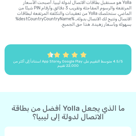
Yolla هو مستقبل بطاقات الاتصال لدولة ليبيا. أصبحت الأسعار
المرتفعة والرسوم المفاجئة وتقريب 3 دقائق وأرقام PIN شيئًا من
الماضي. ستخلصك Yolla من تعقيدات والتكلفة المرتفعة لبطاقات
الاتصال وتتيح لك الاتصال بدولةـ %destCountryCountryName%
بسهولة وبأسعار زهيدة. هذا حق الجميع.
4.5/5 متوسط التقييم على Google Play وApp Store استناداً إلى أكثر من
22,000 تقييم
ما الذي يجعل Yolla أفضل من بطاقة
الاتصال لدولة إلى ليبيا؟