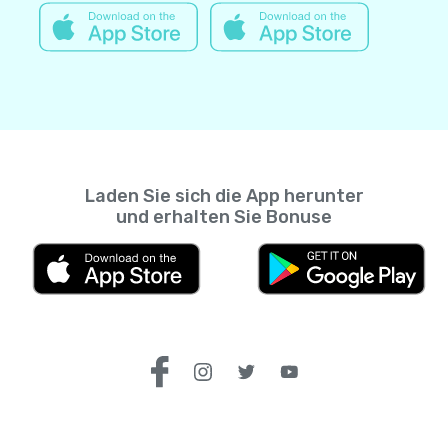
Anguilla
$0.315
+1-264
Antigua und
+1-268 , ab:
$0.315
Barbuda
Äquatorialguinea
$0.61
+240 , ab:
Argentinien
$0.02
+54 , ab:
Armenien
$0.228
+374 , ab:
Laden Sie sich die App herunter
Aruba
$0.12
und erhalten Sie Bonuse
+297 , ab:
Aserbaidschan
$0.26
+994 , ab:
Äthiopien
$0.239
+251 , ab:
Australien
$0.0235
+61 , ab:
Bahamas
$0.31
+1-242
Bahrain
$0.13
+973 , ab: