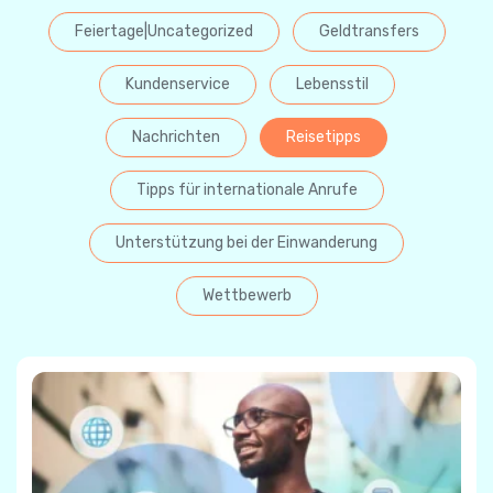
Feiertage|Uncategorized
Geldtransfers
Kundenservice
Lebensstil
Nachrichten
Reisetipps
Tipps für internationale Anrufe
Unterstützung bei der Einwanderung
Wettbewerb