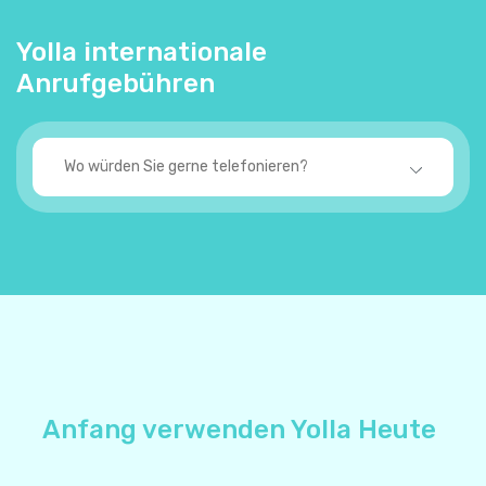
Yolla internationale
Anrufgebühren
Afghanistan
$0.199
+93 , ab:
Ägypten
$0.11
+20 , ab:
Albanien
$0.2
+355 , ab:
Algerien
$0.09
+213 , ab:
Amerikanischen Samoa-
+1-684
$0.28
Inseln
Andorra
$0.06
+376 , ab:
Anfang verwenden Yolla Heute
Angola
$0.276
+244 , ab: