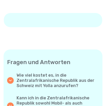
Fragen und Antworten
Wie viel kostet es, in die
Zentralafrikanische Republik aus der
Schweiz mit Yolla anzurufen?
Yolla bietet günstige Minutenpreise für
Anrufe in die Zentralafrikanische Republik.
Kann ich in die Zentralafrikanische
Prüfen Sie einfach die aktuellen Tarife in der
Republik sowohl Mobil- als auch
App – keine versteckten Gebühren, keine