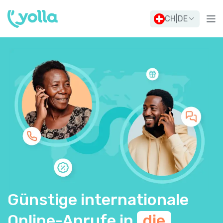
CH
|
DE
Günstige internationale
Online-Anrufe in
die