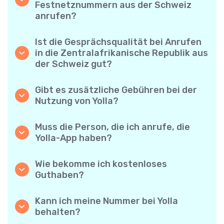
Festnetznummern aus der Schweiz
Überraschungen.
anrufen?
Ja! Mit Yolla können Sie ganz einfach
Mobiltelefone und Festnetzanschlüsse in die
Ist die Gesprächsqualität bei Anrufen
Zentralafrikanische Republik anrufen.
in die Zentralafrikanische Republik aus
der Schweiz gut?
Auf jeden Fall. Yolla bietet eine klare und
zuverlässige Sprachqualität – Ihre Gespräche
Gibt es zusätzliche Gebühren bei der
klingen wie Ortsgespräche.
Nutzung von Yolla?
Nein. Yolla macht es einfach – transparente
Minutenpreise und keine versteckten
Muss die Person, die ich anrufe, die
Gebühren. Keine monatlichen Abonnements
Yolla-App haben?
oder Verbindungsgebühren.
Nein, überhaupt nicht. Sie können jede
Telefonnummer anrufen, auch wenn die
Wie bekomme ich kostenloses
andere Person Yolla nicht verwendet. Aber:
Guthaben?
Yolla-zu-Yolla-Anrufe sind völlig kostenlos,
Laden Sie Ihre Freunde ein, Yolla
wenn beide die App nutzen!
herunterzuladen. Jedes Mal, wenn jemand
Kann ich meine Nummer bei Yolla
die App über Ihren persönlichen Link
behalten?
installiert und eine erste Zahlung tätigt,
Ja! Yolla ermöglicht es Ihnen, bei Anrufen Ihre