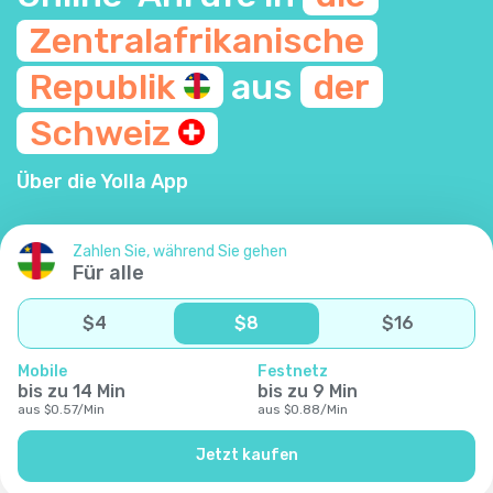
Zentralafrikanische
Republik
aus
der
Schweiz
Über die Yolla App
Zahlen Sie, während Sie gehen
Für alle
$
4
$
8
$
16
Mobile
Festnetz
bis zu
14
Min
bis zu
9
Min
aus
$
0.57
/
Min
aus
$
0.88
/
Min
Jetzt kaufen