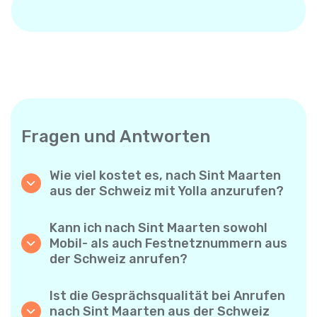
Fragen und Antworten
Wie viel kostet es, nach Sint Maarten
aus der Schweiz mit Yolla anzurufen?
Yolla bietet günstige Minutenpreise für
Anrufe nach Sint Maarten. Prüfen Sie einfach
Kann ich nach Sint Maarten sowohl
die aktuellen Tarife in der App – keine
Mobil- als auch Festnetznummern aus
versteckten Gebühren, keine
der Schweiz anrufen?
Überraschungen.
Ja! Mit Yolla können Sie ganz einfach
Mobiltelefone und Festnetzanschlüsse nach
Ist die Gesprächsqualität bei Anrufen
Sint Maarten anrufen.
nach Sint Maarten aus der Schweiz