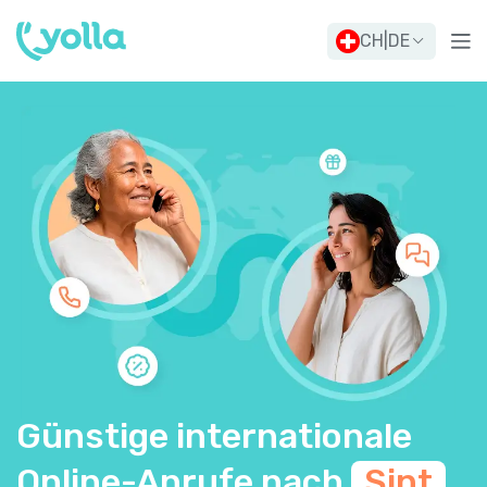
CH
|
DE
Günstige internationale
Online-Anrufe nach
Sint