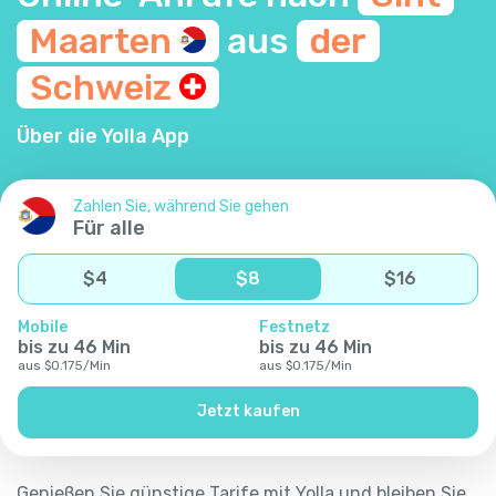
Maarten
aus
der
Schweiz
Über die Yolla App
Zahlen Sie, während Sie gehen
Für alle
$
4
$
8
$
16
Mobile
Festnetz
bis zu
46
Min
bis zu
46
Min
aus
$
0.175
/
Min
aus
$
0.175
/
Min
Jetzt kaufen
Genießen Sie günstige Tarife mit Yolla und bleiben Sie