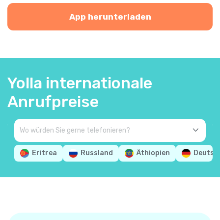
App herunterladen
Yolla internationale
Anrufpreise
Eritrea
Russland
Äthiopien
Deutsc