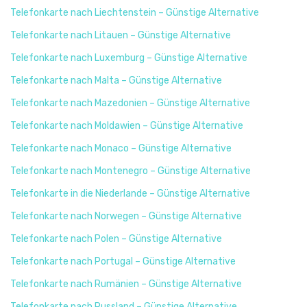
Telefonkarte nach Liechtenstein – Günstige Alternative
Telefonkarte nach Litauen – Günstige Alternative
Telefonkarte nach Luxemburg – Günstige Alternative
Telefonkarte nach Malta – Günstige Alternative
Telefonkarte nach Mazedonien – Günstige Alternative
Telefonkarte nach Moldawien – Günstige Alternative
Telefonkarte nach Monaco – Günstige Alternative
Telefonkarte nach Montenegro – Günstige Alternative
Telefonkarte in die Niederlande – Günstige Alternative
Telefonkarte nach Norwegen – Günstige Alternative
Telefonkarte nach Polen – Günstige Alternative
Telefonkarte nach Portugal – Günstige Alternative
Telefonkarte nach Rumänien – Günstige Alternative
Telefonkarte nach Russland – Günstige Alternative