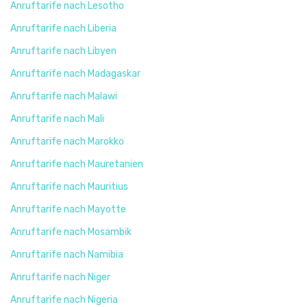
Anruftarife nach Lesotho
Anruftarife nach Liberia
Anruftarife nach Libyen
Anruftarife nach Madagaskar
Anruftarife nach Malawi
Anruftarife nach Mali
Anruftarife nach Marokko
Anruftarife nach Mauretanien
Anruftarife nach Mauritius
Anruftarife nach Mayotte
Anruftarife nach Mosambik
Anruftarife nach Namibia
Anruftarife nach Niger
Anruftarife nach Nigeria