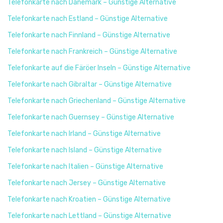
Telefonkarte nach Dänemark – Günstige Alternative
Telefonkarte nach Estland – Günstige Alternative
Telefonkarte nach Finnland – Günstige Alternative
Telefonkarte nach Frankreich – Günstige Alternative
Telefonkarte auf die Färöer Inseln – Günstige Alternative
Telefonkarte nach Gibraltar – Günstige Alternative
Telefonkarte nach Griechenland – Günstige Alternative
Telefonkarte nach Guernsey – Günstige Alternative
Telefonkarte nach Irland – Günstige Alternative
Telefonkarte nach Island – Günstige Alternative
Telefonkarte nach Italien – Günstige Alternative
Telefonkarte nach Jersey – Günstige Alternative
Telefonkarte nach Kroatien – Günstige Alternative
Telefonkarte nach Lettland – Günstige Alternative