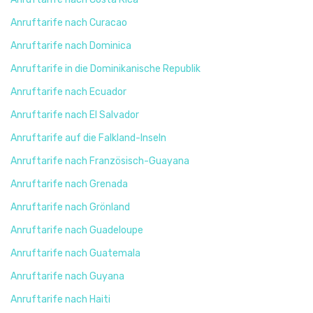
Anruftarife nach Curacao
Anruftarife nach Dominica
Anruftarife in die Dominikanische Republik
Anruftarife nach Ecuador
Anruftarife nach El Salvador
Anruftarife auf die Falkland-Inseln
Anruftarife nach Französisch-Guayana
Anruftarife nach Grenada
Anruftarife nach Grönland
Anruftarife nach Guadeloupe
Anruftarife nach Guatemala
Anruftarife nach Guyana
Anruftarife nach Haiti