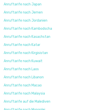
Anruftarife nach Japan
Anruftarife nach Jemen
Anruftarife nach Jordanien
Anruftarife nach Kambodscha
Anruftarife nach Kasachstan
Anruftarife nach Katar
Anruftarife nach Kirgisistan
Anruftarife nach Kuwait
Anruftarife nach Laos
Anruftarife nach Libanon
Anruftarife nach Macao
Anruftarife nach Malaysia
Anruftarife auf die Malediven
Anruftarife nach Mongolei