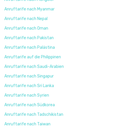
Anruftarife nach Myanmar
Anruftarife nach Nepal
Anruftarife nach Oman
Anruftarife nach Pakistan
Anruftarife nach Palästina
Anruftarife auf die Philippinen
Anruftarife nach Saudi-Arabien
Anruftarife nach Singapur
Anruftarife nach Sri Lanka
Anruftarife nach Syrien
Anruftarife nach Südkorea
Anruftarife nach Tadschikistan
Anruftarife nach Taiwan