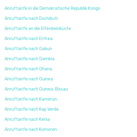
Anruftarife in die Demokratische Republik Kongo
Anruftarife nach Dschibuti
Anruftarife an die Elfenbeinküste
Anruftarife nach Eritrea
Anruftarife nach Gabun
Anruftarife nach Gambia
Anruftarife nach Ghana
Anruftarife nach Guinea
Anruftarife nach Guinea-Bissau
Anruftarife nach Kamerun
Anruftarife nach Kap Verde
Anruftarife nach Kenia
Anruftarife nach Komoren