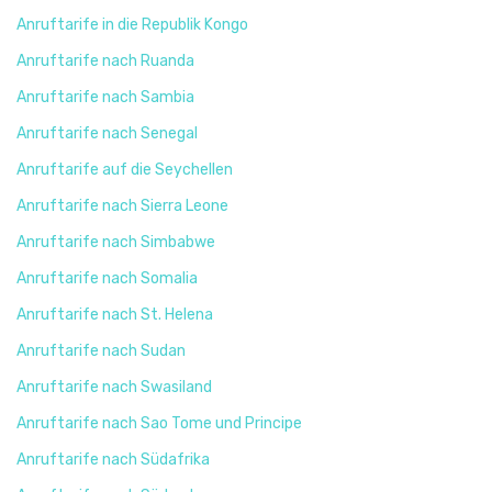
Anruftarife in die Republik Kongo
Anruftarife nach Ruanda
Anruftarife nach Sambia
Anruftarife nach Senegal
Anruftarife auf die Seychellen
Anruftarife nach Sierra Leone
Anruftarife nach Simbabwe
Anruftarife nach Somalia
Anruftarife nach St. Helena
Anruftarife nach Sudan
Anruftarife nach Swasiland
Anruftarife nach Sao Tome und Principe
Anruftarife nach Südafrika