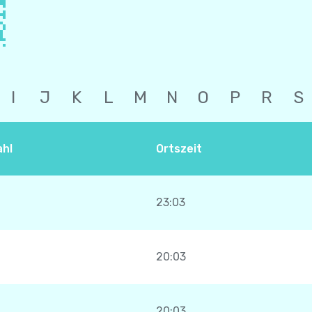
I
J
K
L
M
N
O
P
R
S
hl
Ortszeit
23:03
20:03
20:03