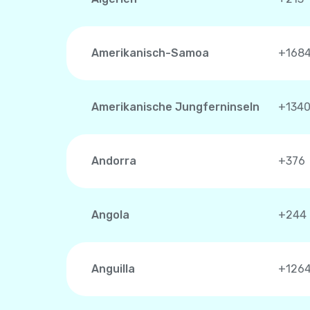
Amerikanisch-Samoa
+168
Amerikanische Jungferninseln
+134
Andorra
+376
Angola
+244
Anguilla
+126