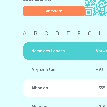
Anmelden
A
B
C
D
E
F
G
H
Name des Landes
Vorwa
Afghanistan
+93
Albanien
+355
Algerien
+213