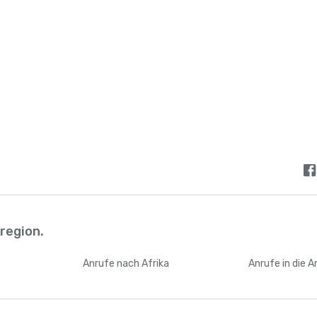
lregion.
n
Anrufe
nach Afrika
Anrufe
in die 