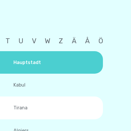
T
U
V
W
Z
Ä
Å
Ö
Hauptstadt
Kabul
Tirana
Algiers