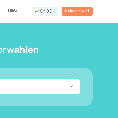
CY
|
DE
g
Hilfe
Mein account
vorwahlen