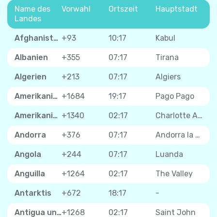
Name des
Vorwahl
Ortszeit
Hauptstadt
Landes
Afghanistan
+93
10:17
Kabul
Albanien
+355
07:17
Tirana
Algerien
+213
07:17
Algiers
Amerikanisch-Samoa
+1684
19:17
Pago Pago
Amerikanische Jungferninseln
+1340
02:17
Charlotte Amalie
Andorra
+376
07:17
Andorra la Vella
Angola
+244
07:17
Luanda
Anguilla
+1264
02:17
The Valley
Antarktis
+672
18:17
-
Antigua und Barbuda
+1268
02:17
Saint John