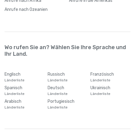
Anrufe
nach Afrika
Anrufe
in die Amerikas
Anrufe
nach Ozeanien
Wo rufen Sie an? Wählen Sie Ihre Sprache und
Ihr Land.
Englisch
Russisch
Französisch
Länderliste
Länderliste
Länderliste
Spanisch
Deutsch
Ukrainisch
Länderliste
Länderliste
Länderliste
Arabisch
Portugiesisch
Länderliste
Länderliste