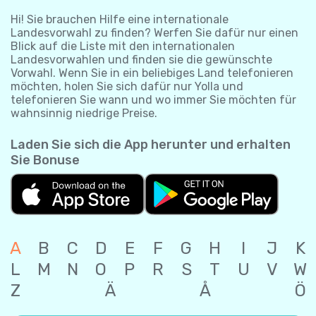
Hi! Sie brauchen Hilfe eine internationale
Landesvorwahl zu finden? Werfen Sie dafür nur einen
Blick auf die Liste mit den internationalen
Landesvorwahlen und finden sie die gewünschte
Vorwahl. Wenn Sie in ein beliebiges Land telefonieren
möchten, holen Sie sich dafür nur Yolla und
telefonieren Sie wann und wo immer Sie möchten für
wahnsinnig niedrige Preise.
Laden Sie sich die App herunter und erhalten
Sie Bonuse
A
B
C
D
E
F
G
H
I
J
K
L
M
N
O
P
R
S
T
U
V
W
Z
Ä
Å
Ö