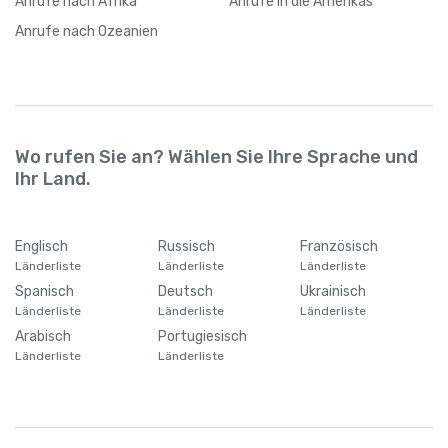
Anrufe
nach Afrika
Anrufe
in die Amerikas
Anrufe
nach Ozeanien
Wo rufen Sie an? Wählen Sie Ihre Sprache und
Ihr Land.
Englisch
Russisch
Französisch
Länderliste
Länderliste
Länderliste
Spanisch
Deutsch
Ukrainisch
Länderliste
Länderliste
Länderliste
Arabisch
Portugiesisch
Länderliste
Länderliste