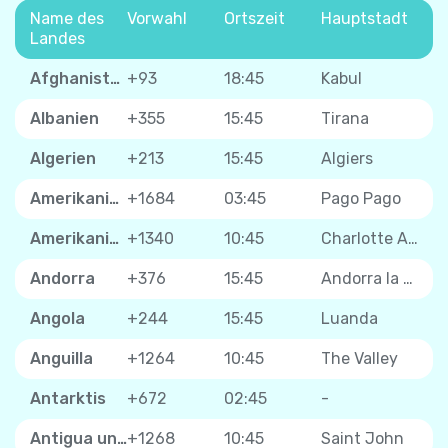
Name des
Vorwahl
Ortszeit
Hauptstadt
Landes
Afghanistan
+93
18:45
Kabul
Albanien
+355
15:45
Tirana
Algerien
+213
15:45
Algiers
Amerikanisch-Samoa
+1684
03:45
Pago Pago
Amerikanische Jungferninseln
+1340
10:45
Charlotte Amalie
Andorra
+376
15:45
Andorra la Vella
Angola
+244
15:45
Luanda
Anguilla
+1264
10:45
The Valley
Antarktis
+672
02:45
-
Antigua und Barbuda
+1268
10:45
Saint John