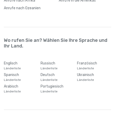
Anrufe
nach Afrika
Anrufe
in die Amerikas
Anrufe
nach Ozeanien
Wo rufen Sie an? Wählen Sie Ihre Sprache und
Ihr Land.
Englisch
Russisch
Französisch
Länderliste
Länderliste
Länderliste
Spanisch
Deutsch
Ukrainisch
Länderliste
Länderliste
Länderliste
Arabisch
Portugiesisch
Länderliste
Länderliste