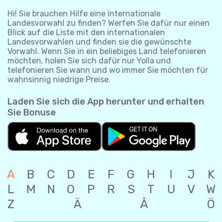
Hi! Sie brauchen Hilfe eine internationale
Landesvorwahl zu finden? Werfen Sie dafür nur einen
Blick auf die Liste mit den internationalen
Landesvorwahlen und finden sie die gewünschte
Vorwahl. Wenn Sie in ein beliebiges Land telefonieren
möchten, holen Sie sich dafür nur Yolla und
telefonieren Sie wann und wo immer Sie möchten für
wahnsinnig niedrige Preise.
Laden Sie sich die App herunter und erhalten
Sie Bonuse
A
B
C
D
E
F
G
H
I
J
K
L
M
N
O
P
R
S
T
U
V
W
Z
Ä
Å
Ö