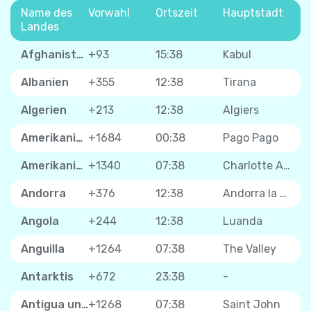
Name des
Vorwahl
Ortszeit
Hauptstadt
Landes
Afghanistan
+93
15:38
Kabul
Albanien
+355
12:38
Tirana
Algerien
+213
12:38
Algiers
Amerikanisch-Samoa
+1684
00:38
Pago Pago
Amerikanische Jungferninseln
+1340
07:38
Charlotte Amalie
Andorra
+376
12:38
Andorra la Vella
Angola
+244
12:38
Luanda
Anguilla
+1264
07:38
The Valley
Antarktis
+672
23:38
-
Antigua und Barbuda
+1268
07:38
Saint John