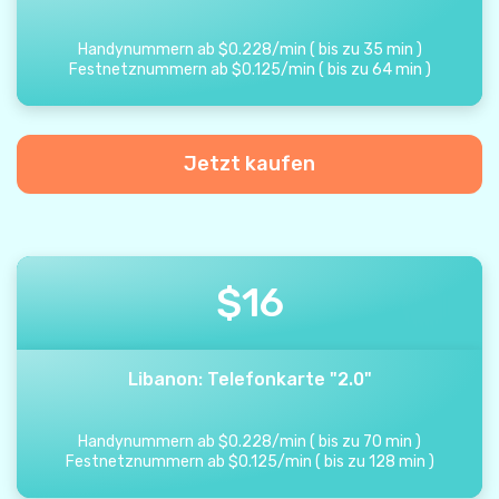
Handynummern ab
$
0.228
/
min
(
bis zu
35
min
)
Festnetznummern ab
$
0.125
/
min
(
bis zu
64
min
)
Jetzt kaufen
$
16
Libanon: Telefonkarte "2.0"
Handynummern ab
$
0.228
/
min
(
bis zu
70
min
)
Festnetznummern ab
$
0.125
/
min
(
bis zu
128
min
)