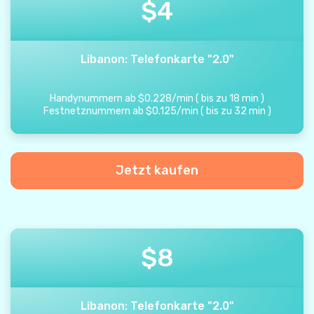
$
4
Libanon: Telefonkarte "2.0"
Handynummern ab
$
0.228
/
min
(
bis zu
18
min
)
Festnetznummern ab
$
0.125
/
min
(
bis zu
32
min
)
Jetzt kaufen
$
8
Libanon: Telefonkarte "2.0"