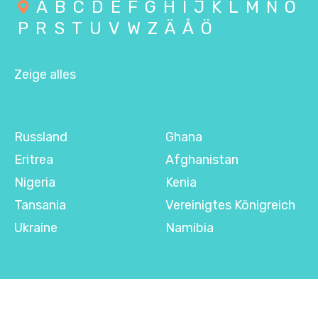
A
B
C
D
E
F
G
H
I
J
K
L
M
N
O
P
R
S
T
U
V
W
Z
Ä
Å
Ö
Zeige alles
Russland
Ghana
Eritrea
Afghanistan
Nigeria
Kenia
Tansania
Vereinigtes Königreich
Ukraine
Namibia