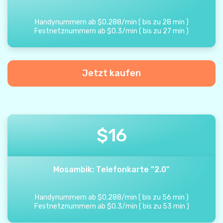
Handynummern ab
$
0.288
/
min
(
bis zu
28
min
)
Festnetznummern ab
$
0.3
/
min
(
bis zu
27
min
)
Jetzt kaufen
$
16
Mosambik: Telefonkarte "2.0"
Handynummern ab
$
0.288
/
min
(
bis zu
56
min
)
Festnetznummern ab
$
0.3
/
min
(
bis zu
53
min
)