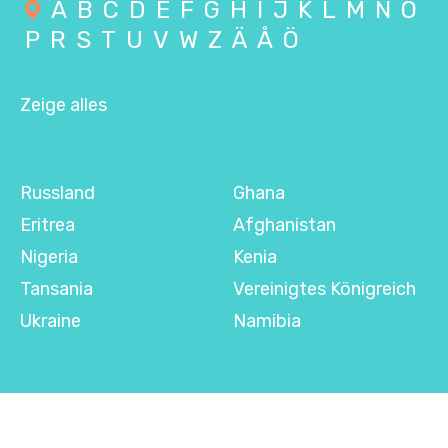
A
B
C
D
E
F
G
H
I
J
K
L
M
N
O
P
R
S
T
U
V
W
Z
Ä
Å
Ö
Zeige alles
Russland
Ghana
Eritrea
Afghanistan
Nigeria
Kenia
Tansania
Vereinigtes Königreich
Ukraine
Namibia