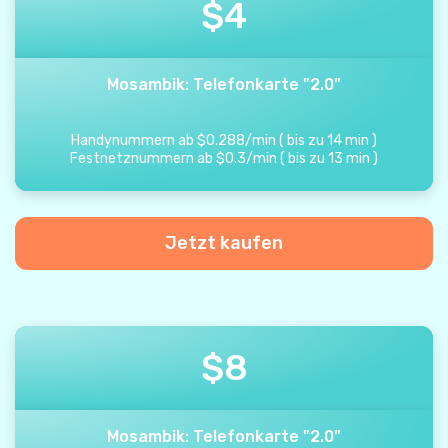
$
4
Mosambik: Telefonkarte "2.0"
Handynummern ab
$
0.288
/
min
(
bis zu
14
min
)
Festnetznummern ab
$
0.3
/
min
(
bis zu
13
min
)
Jetzt kaufen
$
8
Mosambik: Telefonkarte "2.0"