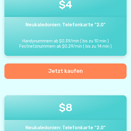
$
4
Neukaledonien: Telefonkarte "2.0"
Handynummern ab
$
0.39
/
min
(
bis zu
10
min
)
Festnetznummern ab
$
0.29
/
min
(
bis zu
14
min
)
Jetzt kaufen
$
8
Neukaledonien: Telefonkarte "2.0"