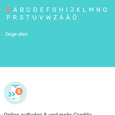
A
B
C
D
E
F
G
H
I
J
K
L
M
N
O
P
R
S
T
U
V
W
Z
Ä
Å
Ö
Zeige alles
Online aufladen & und mehr Credits