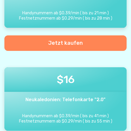
Handynummern ab
$
0.39
/
min
(
bis zu
21
min
)
Festnetznummern ab
$
0.29
/
min
(
bis zu
28
min
)
Jetzt kaufen
$
16
Neukaledonien: Telefonkarte "2.0"
Handynummern ab
$
0.39
/
min
(
bis zu
41
min
)
Festnetznummern ab
$
0.29
/
min
(
bis zu
55
min
)