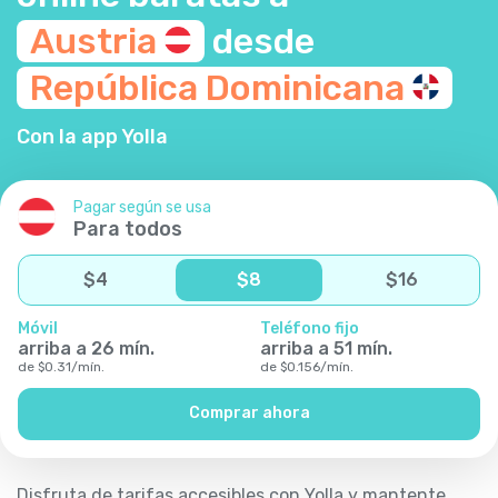
Austria
desde
República
Dominicana
Con la app Yolla
Pagar según se usa
Para todos
$
4
$
8
$
16
Móvil
Teléfono fijo
arriba a
26
mín.
arriba a
51
mín.
de
$
0.31
/
mín.
de
$
0.156
/
mín.
Comprar ahora
Disfruta de tarifas accesibles con Yolla y mantente