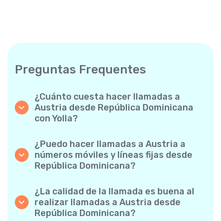
Preguntas Frequentes
¿Cuánto cuesta hacer llamadas a
Austria desde República Dominicana
con Yolla?
Yolla ofrece tarifas asequibles por minuto
para llamadas a Austria. Simplemente
¿Puedo hacer llamadas a Austria a
consulta las tarifas más recientes en la app:
números móviles y líneas fijas desde
sin cargos ocultos, sin sorpresas.
República Dominicana?
¡Sí! Yolla te permite realizar llamadas tanto a
móviles como a líneas fijas a Austria con
¿La calidad de la llamada es buena al
facilidad.
realizar llamadas a Austria desde
República Dominicana?