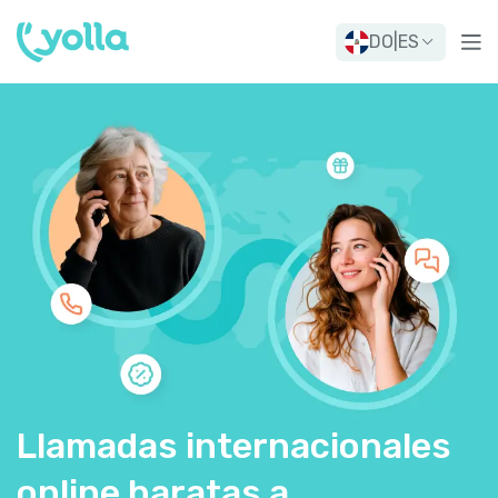
DO
|
ES
Llamadas internacionales
online baratas a