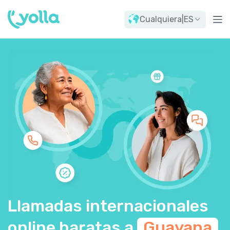
Cualquiera
|
ES
Llamadas internacionales
online baratas a
Guayana