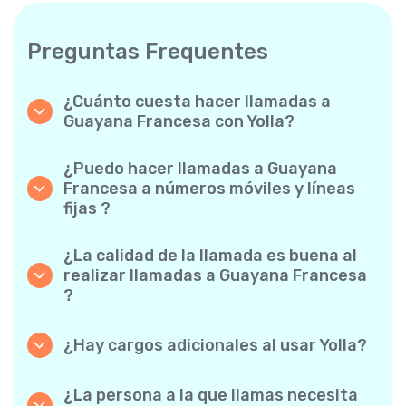
Preguntas Frequentes
¿Cuánto cuesta hacer llamadas a
Guayana Francesa con Yolla?
Yolla ofrece tarifas asequibles por minuto
para llamadas a Guayana Francesa.
¿Puedo hacer llamadas a Guayana
Simplemente consulta las tarifas más
Francesa a números móviles y líneas
recientes en la app: sin cargos ocultos, sin
fijas ?
sorpresas.
¡Sí! Yolla te permite realizar llamadas tanto a
móviles como a líneas fijas a Guayana
¿La calidad de la llamada es buena al
Francesa con facilidad.
realizar llamadas a Guayana Francesa
?
Absolutamente. Yolla ofrece una calidad de
llamada nítida y fiable, de modo que tus
¿Hay cargos adicionales al usar Yolla?
conversaciones suenan como si fuesen
No. Yolla lo mantiene sencillo con tarifas por
locales.
minuto transparentes y cero cargos ocultos:
¿La persona a la que llamas necesita
ni suscripciones mensuales obligatorias ni