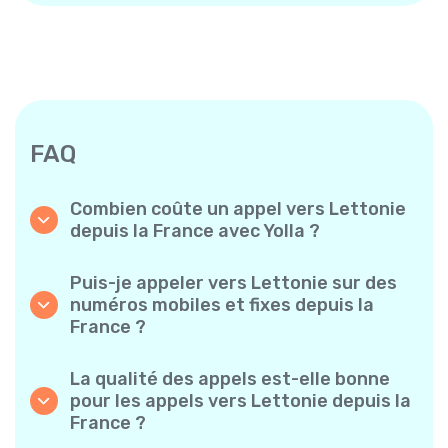
FAQ
Combien coûte un appel vers Lettonie
depuis la France avec Yolla ?
Yolla propose des tarifs à la minute
abordables pour les appels vers Lettonie.
Puis-je appeler vers Lettonie sur des
Consultez simplement les tarifs les plus
numéros mobiles et fixes depuis la
récents dans l’application — sans frais
France ?
cachés, sans mauvaise surprise.
Oui ! Yolla vous permet de passer des appels
vers des téléphones mobiles et des lignes
La qualité des appels est-elle bonne
fixes vers Lettonie en toute simplicité.
pour les appels vers Lettonie depuis la
France ?
Absolument. Yolla garantit une qualité audio