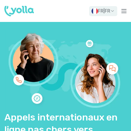
FR
|
FR
Appels internationaux en
ligne pas chers vers