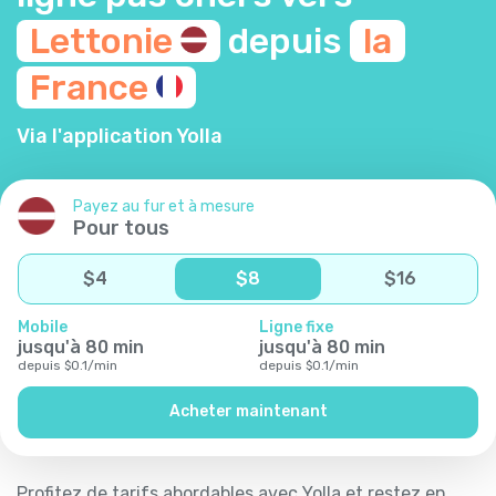
Lettonie
depuis
la
France
Via l'application Yolla
Payez au fur et à mesure
Pour tous
$
4
$
8
$
16
Mobile
Ligne fixe
jusqu'à
80
min
jusqu'à
80
min
depuis
$
0.1
/
min
depuis
$
0.1
/
min
Acheter maintenant
Profitez de tarifs abordables avec Yolla et restez en