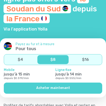
Soudan du
Sud
depuis
la
France
Via l'application Yolla
Payez au fur et à mesure
Pour tous
$
4
$
8
$
16
Mobile
Ligne fixe
jusqu'à
15
min
jusqu'à
14
min
depuis
$
0.519
/
min
depuis
$
0.555
/
min
Acheter maintenant
Profitez de tarifs abordables avec Yolla et restez en