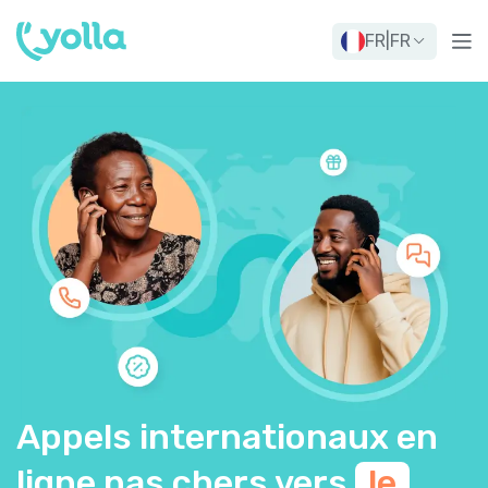
FR
|
FR
Appels internationaux en
ligne pas chers vers
le