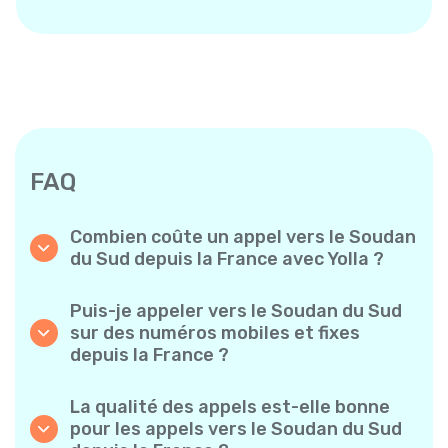
FAQ
Combien coûte un appel vers le Soudan
du Sud depuis la France avec Yolla ?
Yolla propose des tarifs à la minute
abordables pour les appels vers le Soudan du
Puis-je appeler vers le Soudan du Sud
Sud. Consultez simplement les tarifs les plus
sur des numéros mobiles et fixes
récents dans l’application — sans frais
depuis la France ?
cachés, sans mauvaise surprise.
Oui ! Yolla vous permet de passer des appels
vers des téléphones mobiles et des lignes
La qualité des appels est-elle bonne
fixes vers le Soudan du Sud en toute
pour les appels vers le Soudan du Sud
simplicité.