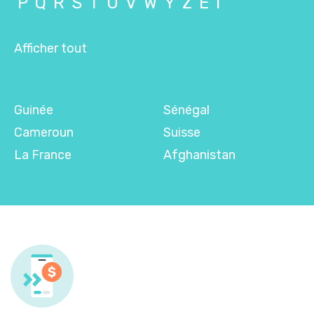
P
Q
R
S
T
U
V
W
Y
Z
É
Î
Afficher tout
Guinée
Sénégal
Cameroun
Suisse
La France
Afghanistan