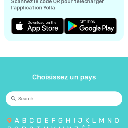
Scannez le code QR pour télécharger
l'application Yolla
Choisissez un pays
A
B
C
D
E
F
G
H
I
J
K
L
M
N
O