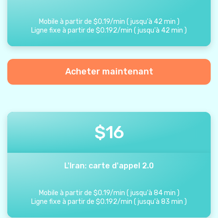
Mobile à partir de
$
0.19
/
min
(
jusqu'à
42
min
)
Ligne fixe à partir de
$
0.192
/
min
(
jusqu'à
42
min
)
Acheter maintenant
$
16
L'Iran: carte d'appel 2.0
Mobile à partir de
$
0.19
/
min
(
jusqu'à
84
min
)
Ligne fixe à partir de
$
0.192
/
min
(
jusqu'à
83
min
)