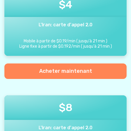
$
4
L'Iran: carte d'appel 2.0
Mobile à partir de
$
0.19
/
min
(
jusqu'à
21
min
)
Ligne fixe à partir de
$
0.192
/
min
(
jusqu'à
21
min
)
Acheter maintenant
$
8
L'Iran: carte d'appel 2.0