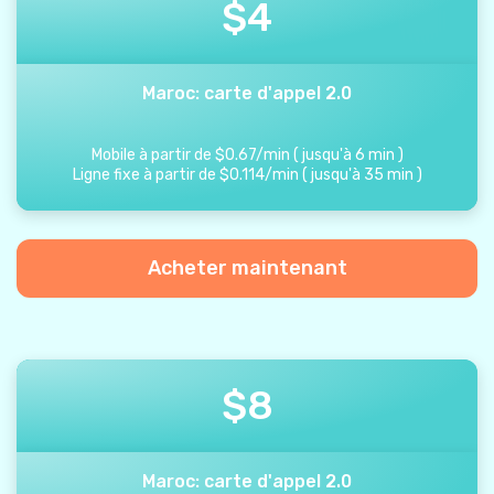
$
4
Maroc: carte d'appel 2.0
Mobile à partir de
$
0.67
/
min
(
jusqu'à
6
min
)
Ligne fixe à partir de
$
0.114
/
min
(
jusqu'à
35
min
)
Acheter maintenant
$
8
Maroc: carte d'appel 2.0