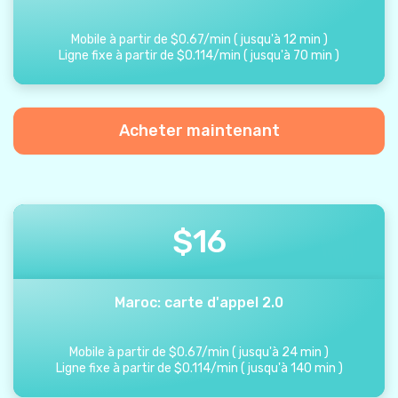
Mobile à partir de
$
0.67
/
min
(
jusqu'à
12
min
)
Ligne fixe à partir de
$
0.114
/
min
(
jusqu'à
70
min
)
Acheter maintenant
$
16
Maroc: carte d'appel 2.0
Mobile à partir de
$
0.67
/
min
(
jusqu'à
24
min
)
Ligne fixe à partir de
$
0.114
/
min
(
jusqu'à
140
min
)