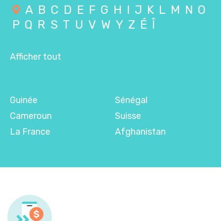
A
B
C
D
E
F
G
H
I
J
K
L
M
N
O
P
Q
R
S
T
U
V
W
Y
Z
É
Î
Afficher tout
Guinée
Sénégal
Cameroun
Suisse
La France
Afghanistan