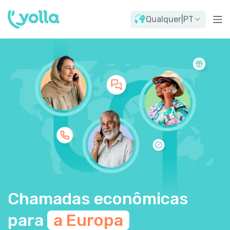
Qualquer
|
PT
Chamadas econômicas
para
a Europa