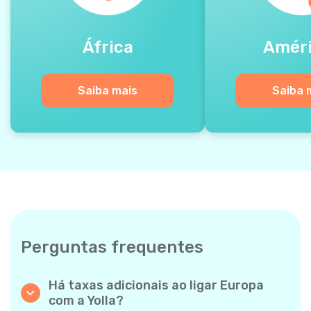
África
Amér
Saiba mais
Saiba 
Perguntas frequentes
Há taxas adicionais ao ligar Europa
com a Yolla?