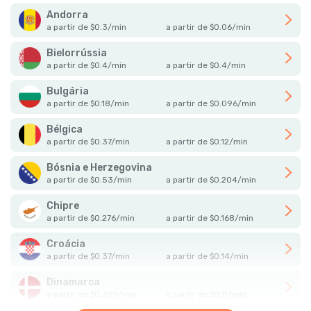
Andorra
a partir de
$
0.3
/
min
a partir de
$
0.06
/
min
Bielorrússia
a partir de
$
0.4
/
min
a partir de
$
0.4
/
min
Bulgária
a partir de
$
0.18
/
min
a partir de
$
0.096
/
min
Bélgica
a partir de
$
0.37
/
min
a partir de
$
0.12
/
min
Bósnia e Herzegovina
a partir de
$
0.53
/
min
a partir de
$
0.204
/
min
Chipre
a partir de
$
0.276
/
min
a partir de
$
0.168
/
min
Croácia
a partir de
$
0.37
/
min
a partir de
$
0.14
/
min
Dinamarca
a partir de
$
0.399
/
min
a partir de
$
0.11
/
min