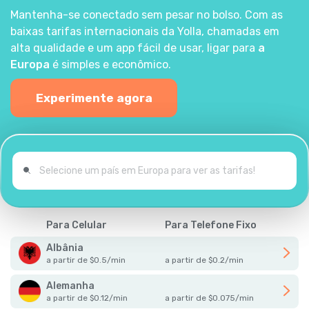
Mantenha-se conectado sem pesar no bolso. Com as
baixas tarifas internacionais da Yolla, chamadas em
alta qualidade e um app fácil de usar, ligar para
a
Europa
é simples e econômico.
Experimente agora
Para Celular
Para Telefone Fixo
Albânia
a partir de
$
0.5
/
min
a partir de
$
0.2
/
min
Alemanha
a partir de
$
0.12
/
min
a partir de
$
0.075
/
min