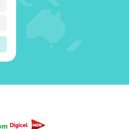
1
3
4
8
5
3
4