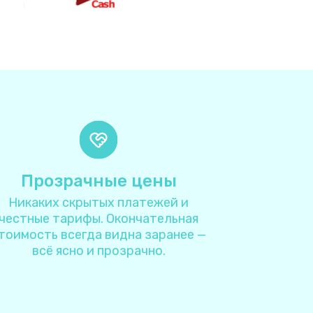
4
4
6
2
8
Прозрачные цены
Никаких скрытых платежей и
4
честные тарифы. Окончательная
тоимость всегда видна заранее —
4
всё ясно и прозрачно.
7