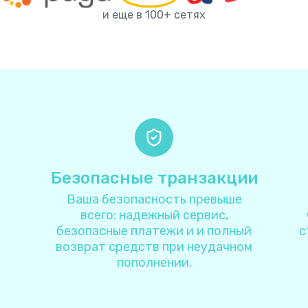
Ангилья
+
126
и еще в 100+ сетях
Ангола
+
24
Андорра
+
37
Антарктида
+
67
Антигуа и Барбуда
+
126
Безопасные транзакции
Ваша безопасность превыше
Аргентина
+
5
всего: надежный сервис,
безопасные платежи и и полный
с
Армения
+
37
возврат средств при неудачном
пополнении.
Аруба
+
29