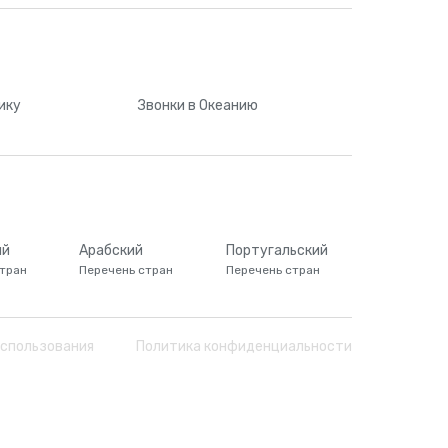
4
3
ику
Звонки
в Океанию
6
7
5
ий
Арабский
Португальский
тран
Перечень стран
Перечень стран
8
использования
Политика конфиденциальности
8
4