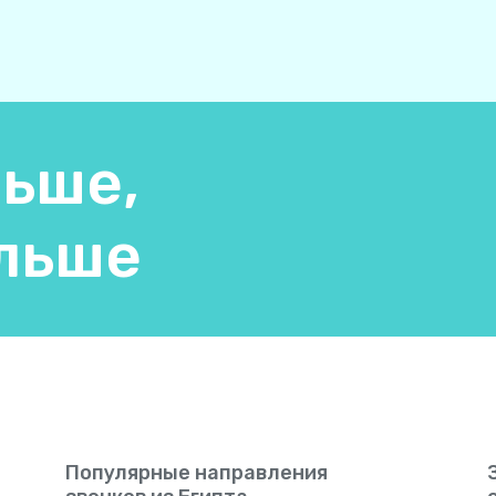
Афганистан
+
9
Багамы
+
124
Бангладеш
+
88
ьше,
Барбадос
+
124
льше
Бахрейн
+
97
Беларусь
+
37
Белиз
+
50
Бельгия
+
3
Популярные направления