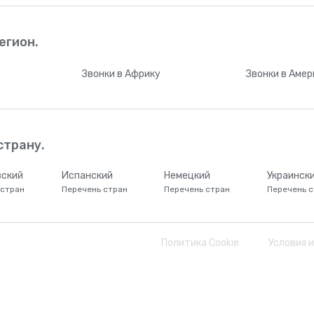
Британские Виргинские острова
+
128
егион.
Бруней
+
67
Звонки
в Африку
Звонки
в Амер
Буркина-Фасо
+
22
Бурунди
+
25
страну.
Бутан
+
97
ский
Испанский
Немецкий
Украинск
 стран
Перечень стран
Перечень стран
Перечень с
Вануату
+
67
Политика Cookie
Условия 
Ватикан
+
390669
Великобритания
+
4