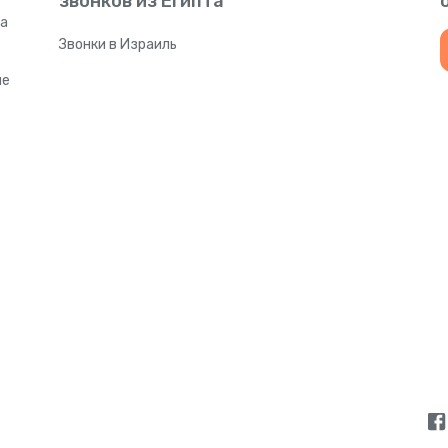
звонков из Египта
Бенин
+
22
а
Звонки в Израиль
Бермуды
+
144
ые
Болгария
+
35
Боливия
+
59
Босния и Герцеговина
+
38
Ботсвана
+
26
Бразилия
+
5
Британская территория Индийского океана
+
24