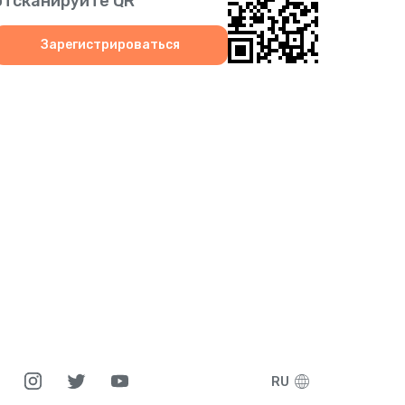
отсканируйте QR
9
Зарегистрироваться
1
9
1
7
7
5
6
RU