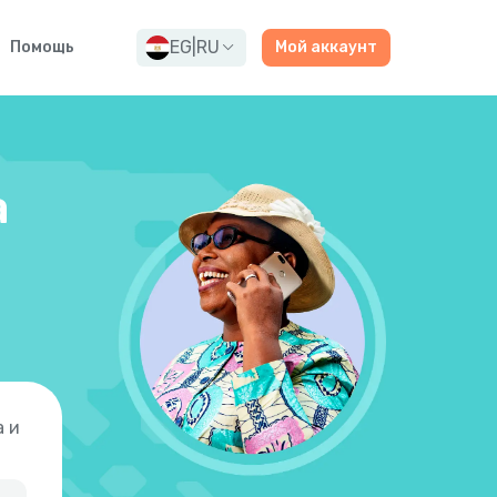
EG
|
RU
Помощь
Мой аккаунт
а
а и