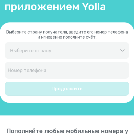
приложением Yolla
Выберите страну получателя, введите его номер телефона
и мгновенно пополните счёт.
Австралия
+
61
Австрия
+
43
Продолжить
Азербайджан
+
994
Аландские острова
+
35818
Пополняйте любые мобильные номера у