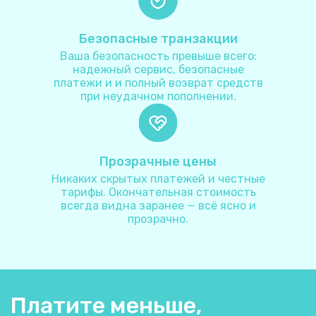
Аргентина
+
54
Безопасные транзакции
Армения
+
374
Ваша безопасность превыше всего:
надежный сервис, безопасные
платежи и и полный возврат средств
Аруба
+
297
при неудачном пополнении.
Афганистан
+
93
Прозрачные цены
Багамы
+
1242
Никаких скрытых платежей и честные
тарифы. Окончательная стоимость
Бангладеш
+
880
всегда видна заранее — всё ясно и
прозрачно.
Барбадос
+
1246
Бахрейн
+
973
Платите меньше,