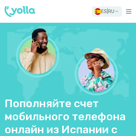
ES
|
RU
Пополняйте счет
мобильного телефона
онлайн из Испании с