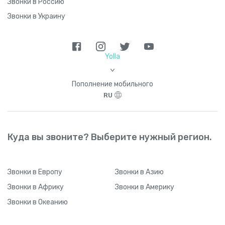
Звонки в Россию
Ботсвана
+
267
Звонки в Украину
Бразилия
+
55
Британская территория
+
24
Yolla
Индийского океана
6
>
Пополнение мобильного
Британские Виргинские острова
+
1284
RU
Бруней
+
673
Куда вы звоните? Выберите нужный регион.
Буркина-Фасо
+
226
Звонки
в Европу
Звонки
в Азию
Бурунди
+
257
Звонки
в Африку
Звонки
в Америку
Звонки
в Океанию
Бутан
+
975