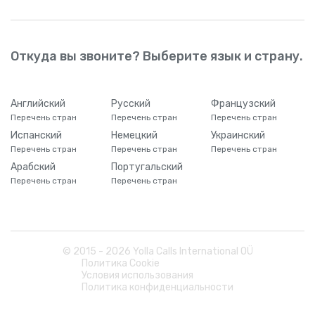
Вануату
+
678
Ватикан
+
3906698
Откуда вы звоните? Выберите язык и страну.
Великобритания
+
44
Английский
Русский
Французский
Перечень стран
Перечень стран
Перечень стран
Венгрия
+
36
Испанский
Немецкий
Украинский
Перечень стран
Перечень стран
Перечень стран
Венесуэла
+
58
Арабский
Португальский
Перечень стран
Перечень стран
Виргинские острова США
+
1340
Восточный Тимор
+
670
© 2015 -
2026
Yolla Calls International OÜ
Политика Cookie
Условия использования
Вьетнам
+
84
Политика конфиденциальности