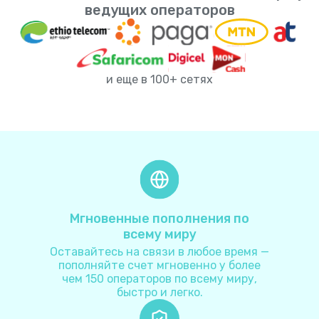
Албания
+
355
ведущих операторов
Алжир
+
213
и еще в 100+ сетях
Американское Самоа
+
1684
Ангилья
+
1264
Ангола
+
244
Андорра
+
376
Мгновенные пополнения по
всему миру
Антарктида
+
672
Оставайтесь на связи в любое время —
пополняйте счет мгновенно у более
чем 150 операторов по всему миру,
Антигуа и Барбуда
+
1268
быстро и легко.