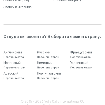
Звонки
в Африку
Звонки
в Америку
Звонки
в Океанию
Откуда вы звоните? Выберите язык и страну.
Английский
Русский
Французский
Перечень стран
Перечень стран
Перечень стран
Испанский
Немецкий
Украинский
Перечень стран
Перечень стран
Перечень стран
Арабский
Португальский
Перечень стран
Перечень стран
© 2015 -
2026
Yolla Calls International OÜ