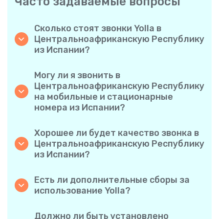
Часто задаваемые вопросы
Сколько стоят звонки Yolla в
Центральноафриканскую Республику
из Испании?
Yolla предлагает доступные тарифы на
звонки в Центральноафриканскую
Могу ли я звонить в
Республику. Ознакомьтесь с актуальными
Центральноафриканскую Республику
тарифами в приложении — никаких
на мобильные и стационарные
скрытых комиссий, никаких
номера из Испании?
неожиданностей.
Да! Yolla позволяет без проблем звонить как
на мобильные, так и на стационарные
Хорошее ли будет качество звонка в
телефоны в Центральноафриканскую
Центральноафриканскую Республику
Республику.
из Испании?
Конечно. Yolla обеспечивает четкость и
стабильную качественность звонков,
Есть ли дополнительные сборы за
благодаря чему звучать ваши разговоры
использование Yolla?
будут так же, как при осуществлении
Нет. В Yolla все просто благодаря
местных звонков.
прозрачным поминутным тарифам и
Должно ли быть установлено