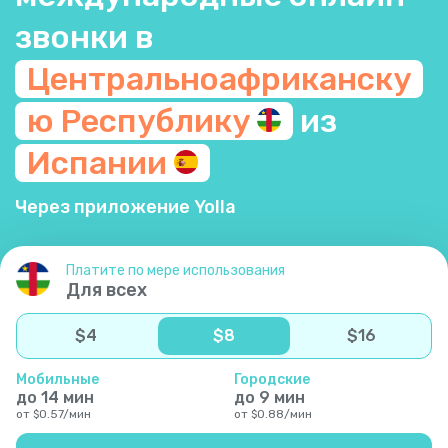
звонки в
Центральноафриканску
ю
Республику
из
Испании
Через приложение Yolla
Платите по мере использования
Для всех
$
4
$
8
$
16
Мобильные
Городские
до
14
мин
до
9
мин
от
$
0.57
/
мин
от
$
0.88
/
мин