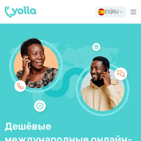
ES
|
RU
Дешёвые
международные онлайн-