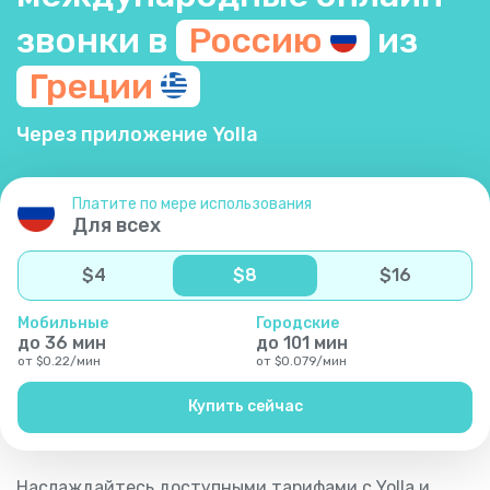
звонки в
Россию
из
Греции
Через приложение Yolla
Платите по мере использования
Для всех
$
4
$
8
$
16
Мобильные
Городские
до
36
мин
до
101
мин
от
$
0.22
/
мин
от
$
0.079
/
мин
Купить сейчас
Наслаждайтесь доступными тарифами с Yolla и