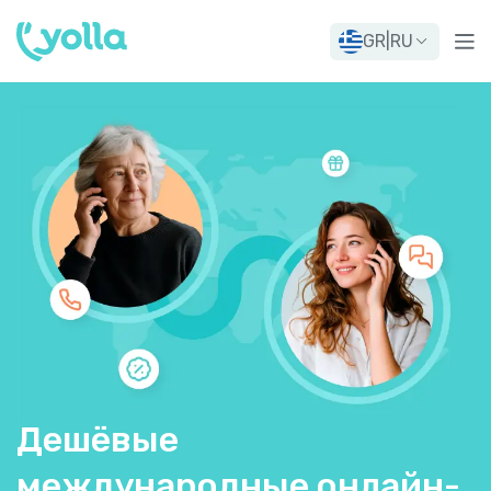
GR
|
RU
Дешёвые
международные онлайн-