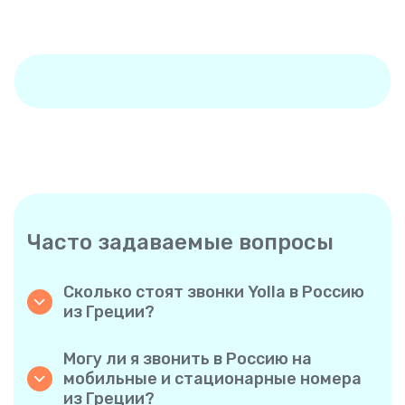
Часто задаваемые вопросы
Сколько стоят звонки Yolla в Россию
из Греции?
Yolla предлагает доступные тарифы на
звонки в Россию. Ознакомьтесь с
Могу ли я звонить в Россию на
актуальными тарифами в приложении —
мобильные и стационарные номера
никаких скрытых комиссий, никаких
из Греции?
неожиданностей.