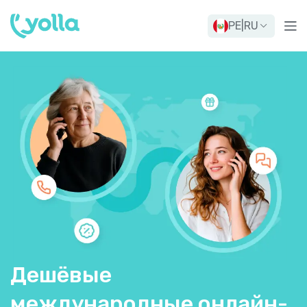
PE
|
RU
Дешёвые
международные онлайн-