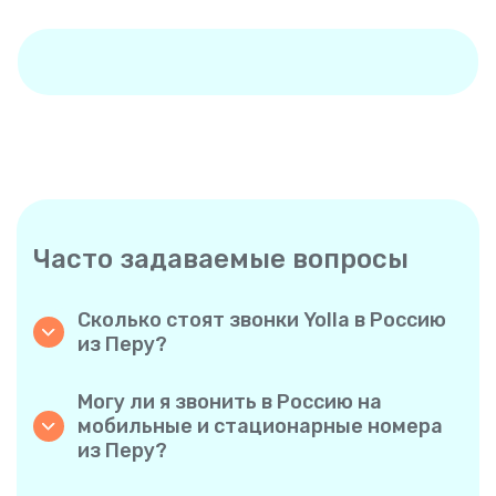
Часто задаваемые вопросы
Сколько стоят звонки Yolla в Россию
из Перу?
Yolla предлагает доступные тарифы на
звонки в Россию. Ознакомьтесь с
Могу ли я звонить в Россию на
актуальными тарифами в приложении —
мобильные и стационарные номера
никаких скрытых комиссий, никаких
из Перу?
неожиданностей.
Да! Yolla позволяет без проблем звонить как
на мобильные, так и на стационарные