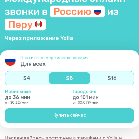
звонки в
Россию
из
Перу
Через приложение Yolla
Платите по мере использования
Для всех
$
4
$
8
$
16
Мобильные
Городские
до
36
мин
до
101
мин
от
$
0.22
/
мин
от
$
0.079
/
мин
Купить сейчас
Наслаждайтесь доступными тарифами с Yolla и