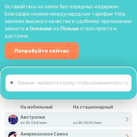
Оставайтесь на связи без изрядных издержек.
Благодаря низким международным тарифам Yolla,
звонкам высокого качества и удобному приложению
звонить в
Океанию
из
Польши
стало просто и
доступно.
Попробуйте сейчас
На мобильный
На стационарный
Австралия
из
$
0.054
/
мин
из
$
0.0235
/
мин
Американское Самоа