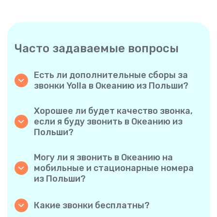
Часто задаваемые вопросы
Есть ли дополнительные сборы за
звонки Yolla в Океанию из Польши?
Yolla использует простую систему
поминутной оплаты, поэтому вы платите
Хорошее ли будет качество звонка,
только за время разговора. Никаких
если я буду звонить в Океанию из
скрытых комиссий, обязательных
Польши?
ежемесячных подписок или платы за
Да. Yolla обеспечивает звук высокой
соединение.
четкости для всех звонков, благодаря чему
Могу ли я звонить в Океанию на
у вас будет ощущение, что вы
мобильные и стационарные номера
разговариваете с человеком в одном
из Польши?
городе, даже если он находится на другом
Без проблем. Yolla поддерживает все типы
конце света.
телефонов — стационарные, мобильные и
Какие звонки бесплатны?
даже многофункциональные, поэтому вы
Все звонки с Yolla на Yolla абсолютно