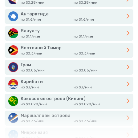
из
$
0.28
/
мин
из
$
0.28
/
мин
Антарктида
из
$
1.6
/
мин
из
$
1.6
/
мин
Вануату
из
$
1.1
/
мин
из
$
1.1
/
мин
Восточный Тимор
из
$
0.3
/
мин
из
$
0.3
/
мин
Гуам
из
$
0.05
/
мин
из
$
0.05
/
мин
Кирибати
из
$
3
/
мин
из
$
3
/
мин
Кокосовые острова (Килинг)
из
$
0.028
/
мин
из
$
0.028
/
мин
Маршалловы острова
из
$
0.36
/
мин
из
$
0.36
/
мин
Микронезия
из
$
0.55
/
мин
из
$
0.55
/
мин