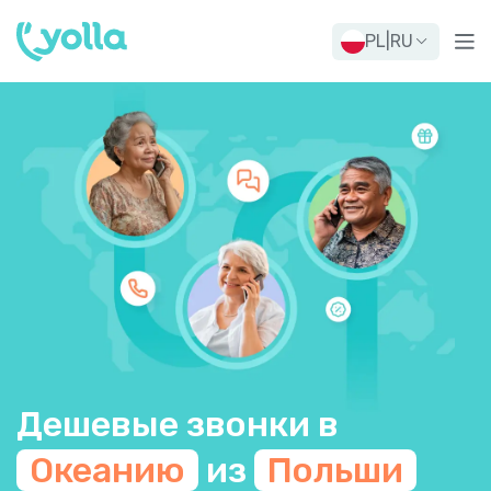
PL
|
RU
Дешевые звонки в
Океанию
из
Польши