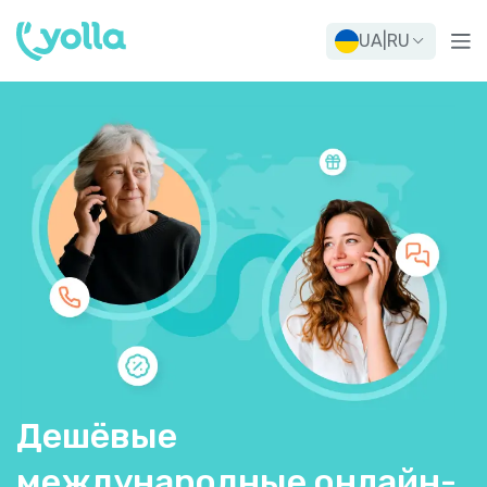
UA
|
RU
Дешёвые
международные онлайн-