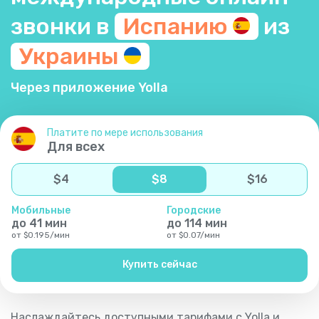
звонки в
Испанию
из
Украины
Через приложение Yolla
Платите по мере использования
Для всех
$
4
$
8
$
16
Мобильные
Городские
до
41
мин
до
114
мин
от
$
0.195
/
мин
от
$
0.07
/
мин
Купить сейчас
Наслаждайтесь доступными тарифами с Yolla и