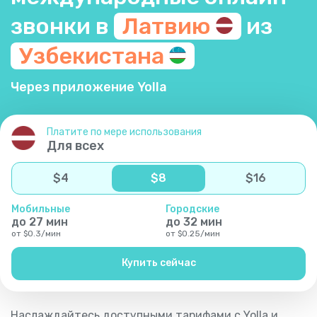
звонки в
Латвию
из
Узбекистана
Через приложение Yolla
Платите по мере использования
Для всех
$
4
$
8
$
16
Мобильные
Городские
до
27
мин
до
32
мин
от
$
0.3
/
мин
от
$
0.25
/
мин
Купить сейчас
Наслаждайтесь доступными тарифами с Yolla и