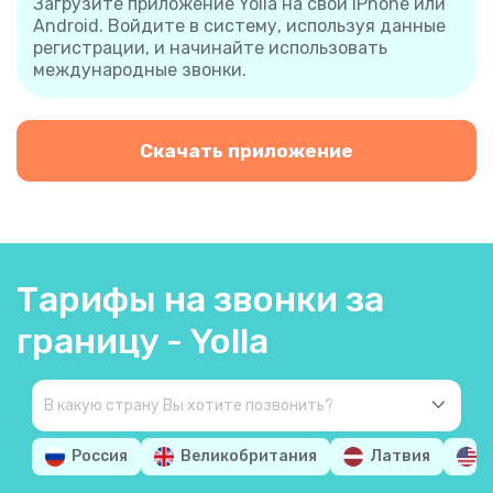
Загрузите приложение Yolla на свой iPhone или
Android. Войдите в систему, используя данные
регистрации, и начинайте использовать
международные звонки.
Скачать приложение
Тарифы на звонки за
границу - Yolla
Россия
Великобритания
Латвия
С