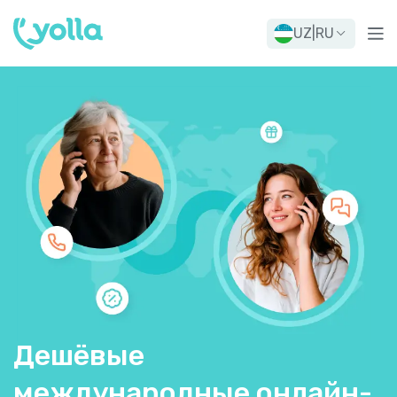
UZ
|
RU
Дешёвые
международные онлайн-