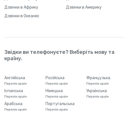
Дзвінки
в Африку
Дзвінки
в Америку
Дзвінки
в Океанію
Звідки ви телефонуєте? Виберіть мову та
країну.
Англійська
Російська
Французька
Перелік країн
Перелік країн
Перелік країн
Іспанська
Німецька
Українська
Перелік країн
Перелік країн
Перелік країн
Арабська
Португальська
Перелік країн
Перелік країн