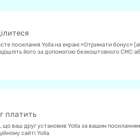
ділитеся
сте посилання Yolla на екрані «Отримати бонус» (а
надішліть його за допомогою безкоштовного СМС а
уг платить
 що ваш друг установив Yolla за вашим посиланням
ційному сайті Yolla.