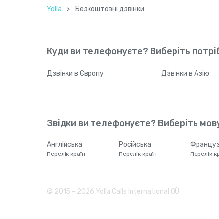
Yolla
>
Безкоштовні дзвінки
Куди ви телефонуєте? Виберіть потріб
Дзвінки
в Європу
Дзвінки
в Азію
Звідки ви телефонуєте? Виберіть мову
Англійська
Російська
Француз
Перелік країн
Перелік країн
Перелік к
© 2015 -
2026
Yolla Calls International OÜ