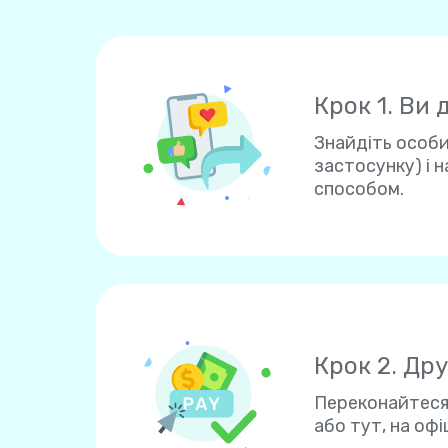
Крок 1. Ви 
Знайдіть особи
застосунку) і 
способом.
Крок 2. Др
Переконайтеся,
або тут, на офі