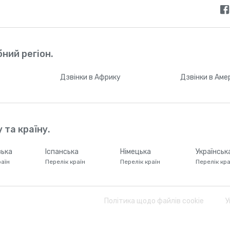
ний регіон.
Дзвінки
в Африку
Дзвінки
в Аме
 та країну.
ька
Іспанська
Німецька
Українськ
раїн
Перелік країн
Перелік країн
Перелік кра
Політика щодо файлів cookie
У