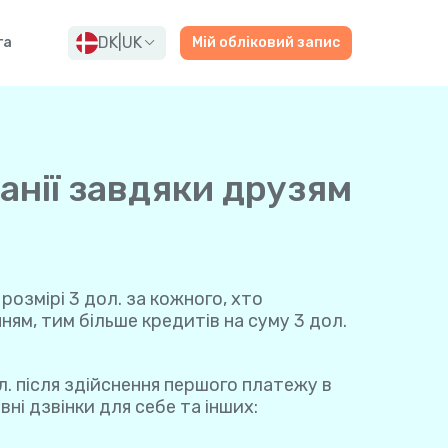
DK
|
UK
га
Мій обліковий запис
анії завдяки друзям
розмірі 3 дол. за кожного, хто
ям, тим більше кредитів на суму 3 дол.
л. після здійснення першого платежу в
ні дзвінки для себе та інших: