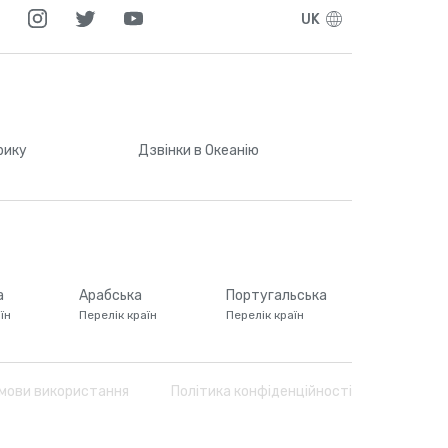
UK
рику
Дзвінки
в Океанію
а
Арабська
Португальська
їн
Перелік країн
Перелік країн
мови використання
Політика конфіденційності