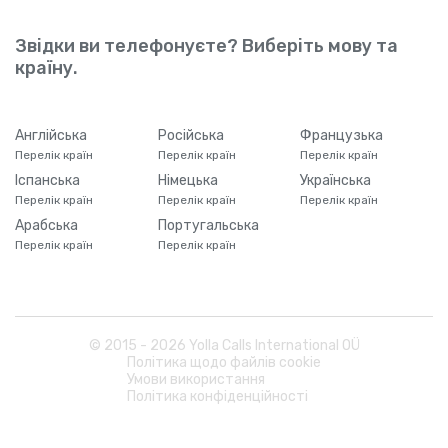
Звідки ви телефонуєте? Виберіть мову та
країну.
Англійська
Російська
Французька
Перелік країн
Перелік країн
Перелік країн
Іспанська
Німецька
Українська
Перелік країн
Перелік країн
Перелік країн
Арабська
Португальська
Перелік країн
Перелік країн
© 2015 -
2026
Yolla Calls International OÜ
Політика щодо файлів cookie
Умови використання
Політика конфіденційності