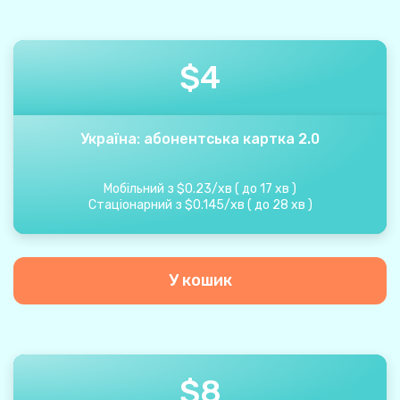
$
4
Україна: абонентська картка 2.0
Мобільний з
$
0.23
/
хв
(
до
17
хв
)
Стаціонарний з
$
0.145
/
хв
(
до
28
хв
)
У кошик
$
8