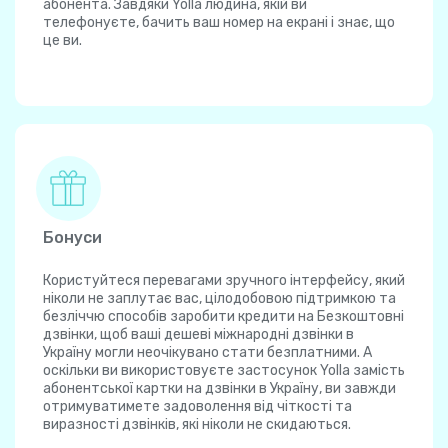
абонента. Завдяки Yolla людина, якій ви
телефонуєте, бачить ваш номер на екрані і знає, що
це ви.
Бонуси
Користуйтеся перевагами зручного інтерфейсу, який
ніколи не заплутає вас, цілодобовою підтримкою та
безліччю способів заробити кредити на Безкоштовні
дзвінки, щоб ваші дешеві міжнародні дзвінки в
Україну могли неочікувано стати безплатними. А
оскільки ви використовуєте застосунок Yolla замість
абонентської картки на дзвінки в Україну, ви завжди
отримуватимете задоволення від чіткості та
виразності дзвінків, які ніколи не скидаються.