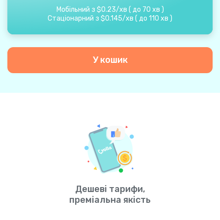
Мобільний з
$
0.23
/
хв
(
до
70
хв
)
Стаціонарний з
$
0.145
/
хв
(
до
110
хв
)
У кошик
Дешеві тарифи,
преміальна якість