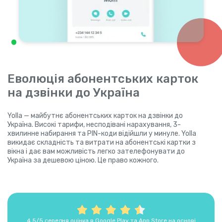
Еволюція абонентських карток
на дзвінки до Україна
Yolla — майбутнє абонентських карток на дзвінки до
Україна. Високі тарифи, несподівані нарахування, 3-
хвилинне набирання та PIN-коди відійшли у минуле. Yolla
викидає складність та витрати на абонентські картки з
вікна і дає вам можливість легко зателефонувати до
Україна за дешевою ціною. Це право кожного.
4,5/5 середня оцінка в Google Play та App Store на основі