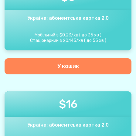
Україна: абонентська картка 2.0
Мобільний з
$
0.23
/
хв
(
до
35
хв
)
Стаціонарний з
$
0.145
/
хв
(
до
55
хв
)
У кошик
$
16
Україна: абонентська картка 2.0