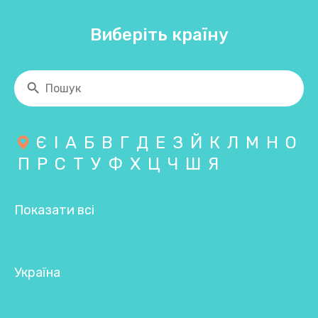
Виберіть країну
Є
І
А
Б
В
Г
Д
Е
З
Й
К
Л
М
Н
О
П
Р
С
Т
У
Ф
Х
Ц
Ч
Ш
Я
Показати всі
Україна