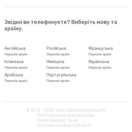
Звідки ви телефонуєте? Виберіть мову та
країну.
Англійська
Російська
Французька
Перелік країн
Перелік країн
Перелік країн
Іспанська
Німецька
Українська
Перелік країн
Перелік країн
Перелік країн
Арабська
Португальська
Перелік країн
Перелік країн
© 2015 -
2026
Yolla Calls International OÜ
Політика щодо файлів cookie
Умови використання
Політика конфіденційності