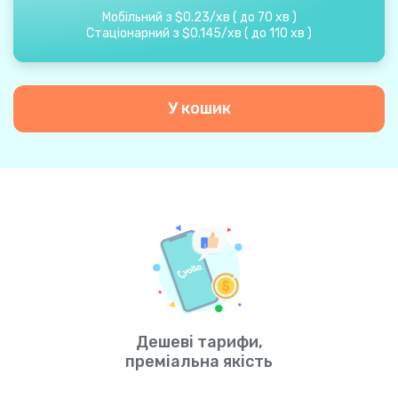
Мобільний з
$
0.23
/
хв
(
до
70
хв
)
Стаціонарний з
$
0.145
/
хв
(
до
110
хв
)
У кошик
Дешеві тарифи,
преміальна якість