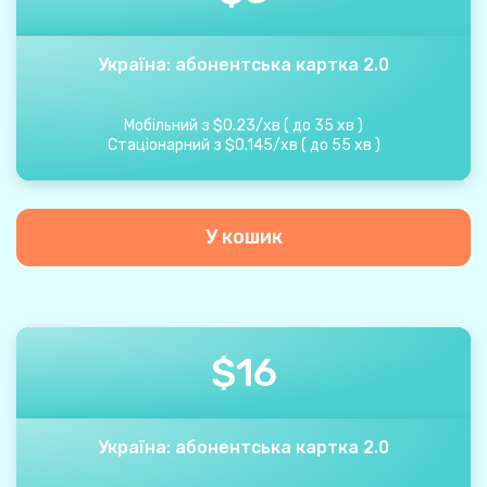
Україна: абонентська картка 2.0
Мобільний з
$
0.23
/
хв
(
до
35
хв
)
Стаціонарний з
$
0.145
/
хв
(
до
55
хв
)
У кошик
$
16
Україна: абонентська картка 2.0