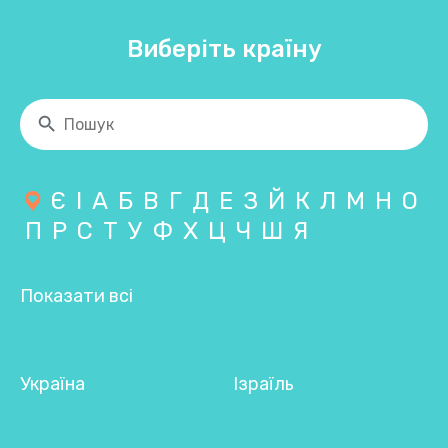
Виберіть країну
Є
І
А
Б
В
Г
Д
Е
З
Й
К
Л
М
Н
О
П
Р
С
Т
У
Ф
Х
Ц
Ч
Ш
Я
Показати всі
Україна
Ізраїль