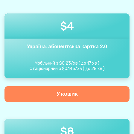
$
4
Україна: абонентська картка 2.0
Мобільний з
$
0.23
/
хв
(
до
17
хв
)
Стаціонарний з
$
0.145
/
хв
(
до
28
хв
)
У кошик
$
8