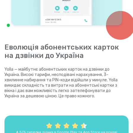
Еволюція абонентських карток
на дзвінки до Україна
Yolla — майбутнє абонентських карток на дзвінки до
Україна. Високі тарифи, несподівані нарахування, 3-
хвилинне набирання та PIN-коди відійшли у минуле. Yolla
викидає складність та витрати на абонентські картки з
вікна і дає вам можливість легко зателефонувати до
Україна за дешевою ціною. Це право кожного.
4,5/5 середня оцінка в Google Play та App Store на основі