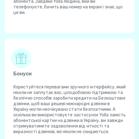
абонента. Завдяки Yolla людина, якій ви
телефонуєте, бачить ваш номер на екрані і знає, що
це ви.
Бонуси
Користуйтеся перевагами зручного інтерфейсу, який
ніколи не заплутає вас, цілодобовою підтримкою та
безліччю способів заробити кредити на Безкоштовні
дзвінки, щоб ваші дешеві міжнародні дзвінки в
Україну могли неочікувано стати безплатними. А
оскільки ви використовуєте застосунок Yolla замість
абонентської картки на дзвінки в Україну, ви завжди
отримуватимете задоволення від чіткості та
виразності дзвінків, які ніколи не скидаються.