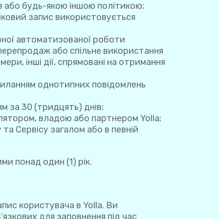
в або будь-якою іншою політикою;
ліковий запис використовується
рвної автоматизованої роботи
 перепродаж або спільне використання
ери, інші дії, спрямовані на отримання
дсиланням однотипних повідомлень
м за 30 (тридцять) днів;
лятором, владою або партнером Yolla;
 та Сервісу загалом або в певній
и понад один (1) рік.
ис користувача в Yolla. Ви
’язкових для заповнення під час