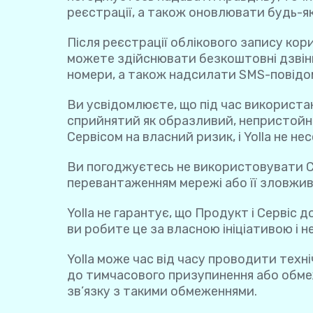
реєстрації, а також оновлювати будь-як
Після реєстрації облікового запису кор
можете здійснювати безкоштовні дзвінки
номери, а також надсилати SMS-повідом
Ви усвідомлюєте, що під час використа
сприйнятий як образливий, непристойн
Сервісом на власний ризик, і Yolla не не
Ви погоджуєтесь не використовувати Се
перевантаженням мережі або її зловжив
Yolla не гарантує, що Продукт і Сервіс
ви робите це за власною ініціативою і н
Yolla може час від часу проводити тех
до тимчасового призупинення або обмеж
зв’язку з такими обмеженнями.