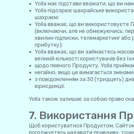
Yolla має підстави вважати, що ви н
Yolla підозрює шахрайське використа
шахраєм;
Yolla вважає, що ви використовуєте 
(включаючи, але не обмежуючись: пер
хвилин підписки, телемаркетинг або ро
прибутку);
Yolla вважає, що ви займаєтесь мас
великій кількості користувачів без їх
щодо певного Продукту, Yolla приймає
негайно, якщо це вимагається змінам
з повідомленням за 30 (тридцять) дні
юрисдикції.
Yolla також залишає за собою право ска
7. Використання Пр
Щоб користуватися Продуктом, Сайтом і
погоджуєтесь надавати правдиву, точну,