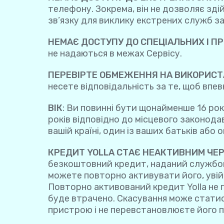
телефону. Зокрема, він не дозволяє зд
зв’язку для виклику екстрених служб з
НЕМАЄ ДОСТУПУ ДО СПЕЦІАЛЬНИХ І П
не надаються в межах Сервісу.
ПЕРЕВІРТЕ ОБМЕЖЕННЯ НА ВИКОРИС
несете відповідальність за те, щоб впе
ВІК
: Ви повинні бути щонайменше 16 ро
років відповідно до місцевого законода
вашій країні, один із ваших батьків або 
КРЕДИТ YOLLA СТАЄ НЕАКТИВНИМ ЧЕР
безкоштовний кредит, наданий службою п
можете повторно активувати його, уві
Повторно активований кредит Yolla не п
буде втрачено. Скасування може статися
пристрою і не перевстановлюєте його пр