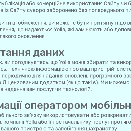
публікація або комерційне використання Сайту чи б
ів із Сайту суворо заборонено без попереднього пи
ти ці обмеження, ви можете бути притягнуті до ві
влення, що надаються Yolla, які замінюють або допо
такого оновлення.
стання даних
ви погоджуєтесь, що Yolla може збирати та викор
сь, технічною інформацією про ваш пристрій, сист
я періодично для надання оновлень програмного заб
 із Ліцензованим додатком (якщо такі є). Ми може
 надання вам послуг чи технологій.
мації оператором мобільн
більного зв’язку використовувати або розкривати 
 компанії Yolla або її постачальнику послуг протяг
о вашого пристрою та запобігання шахрайству.