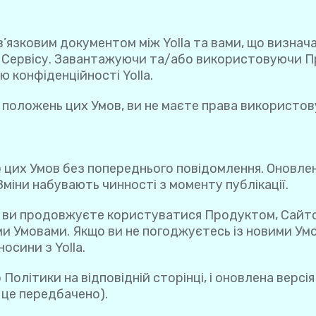
язковим документом між Yolla та вами, що визначає
Сервісу. Завантажуючи та/або використовуючи Про
 конфіденційності Yolla.
з положень цих Умов, ви не маєте права використов
о цих Умов без попереднього повідомлення. Оновлен
 Зміни набувають чинності з моменту публікації.
 ви продовжуєте користуватися Продуктом, Сайтом
ими Умовами. Якщо ви не погоджуєтесь із новими У
осини з Yolla.
Політики на відповідній сторінці, і оновлена версі
о це передбачено).