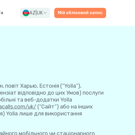
AZ
|
UK
га
Мій обліковий запис
, повіт Харью, Естонія (“Yolla”),
ензіат відповідно до цих Умов) послуги
більні та веб-додатки Yolla
lacalls.com/uk/
(“Сайт”) або на інших
я) Yolla лише для використання
айного мобільного чи стаціонарного