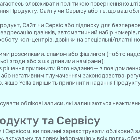
амагаєтесь зловживати політикою повернення кошті
ння Продукту, Сайту чи Сервісу або те, що ваш об
Продукт, Сайт чи Сервіс або підписку для безпере
еадресацію дзвінків, автоматичний набір номерів,
боту кол-центрів, дзвінки на спеціальні/платні ном
овими розсилками, спамом або фішингом (тобто на
ньої згоди або з шкідливими намірами);
 рішення припинити його надання — з повідомлення
и або негативним тлумаченням законодавства, регу
в, якщо Yolla вирішить припинити надання Продукту
сувати облікові записи, які залишаються неактивним
одукту та Сервісу
 Сервісом, ви повинні зареєструвати обліковий зап
 актуальну та повну інформацію у всіх полях, обов