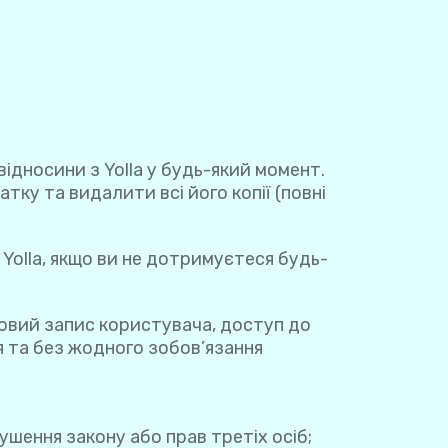
відносини з Yolla у будь-який момент.
ку та видалити всі його копії (повні
 Yolla, якщо ви не дотримуєтеся будь-
ковий запис користувача, доступ до
я та без жодного зобов’язання
ушення закону або прав третіх осіб;