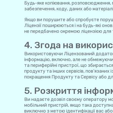
Будь-яке копіювання, розповсюдження, 
забезпечення, коду, даних або матеріал
Якщо ви порушите або спробуєте поруши
Ліцензії поширюються і на будь-які оно
не передбачено окремою ліцензією для 
4. Згода на викори
Використовуючи Ліцензований додаток, 
інформацію, включно, але не обмежуючи
та периферійні пристрої, що збираєтьс
продукту та інших сервісів, пов’язаних
покращення Продукту та Сервісу або для
5. Розкриття інфор
Ви надаєте дозвіл своєму оператору мо
мобільний пристрій, якщо така доступна,
виключно з метою ідентифікації вас аб