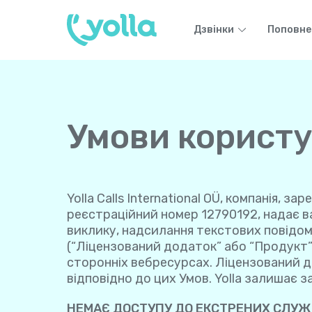
Дзвінки
Поповне
Умови корист
Yolla Calls International OÜ, компанія, з
реєстраційний номер 12790192, надає ва
виклику, надсилання текстових повідомле
(“Ліцензований додаток” або “Продукт”)
сторонніх вебресурсах. Ліцензований до
відповідно до цих Умов. Yolla залишає за
НЕМАЄ ДОСТУПУ ДО ЕКСТРЕНИХ СЛУЖ