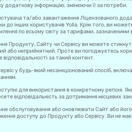
у додаткову інформацію, змінюючи її за потреби.
истувача та/або завантаження Ліцензованого додат
 до інших користувачів Yolla. Крім того, ви можете
лення по всьому світу за тарифами, зазначеними в 
ння Продукту, Сайту чи Сервісу ви можете стикнут
ий або неприйнятний. Проте ви погоджуєтесь кор
се відповідальності за такий контент.
рвіс у будь-який несанкціонований спосіб, включ
анням.
 доступні для використання в конкретному регіоні. 
есете відповідальність за дотримання місцевих зак
нічне обслуговування або оновлювати Сайт або йог
ення доступу до Продукту або Сервісу. Ви не має