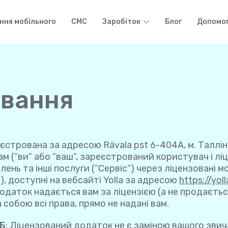
ння мобільного
СМС
Заробіток
Блог
Допомо
ування
ареєстрована за адресою Rävala pst 6-404A, м. Таллінн
м (“ви” або “ваш”, зареєстрований користувач і ліц
нь та інші послуги (“Сервіс”) через ліцензовані мо
, доступні на вебсайті Yolla за адресою
https://yol
даток надається вам за ліцензією (а не продаєтьс
 собою всі права, прямо не надані вам.
Б
: Ліцензований додаток не є заміною вашого звич