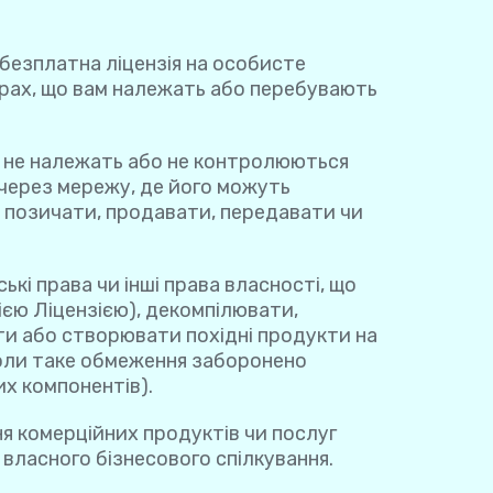
безплатна ліцензія на особисте
рах, що вам належать або перебувають
м не належать або не контролюються
через мережу, де його можуть
, позичати, продавати, передавати чи
кі права чи інші права власності, що
ією Ліцензією), декомпілювати,
ти або створювати похідні продукти на
 коли таке обмеження заборонено
х компонентів).
я комерційних продуктів чи послуг
власного бізнесового спілкування.