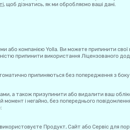
ті
, щоб дізнатись, як ми обробляємо ваші дані.
ами або компанією Yolla. Ви можете припинити свої 
овністю припинити використання Ліцензованого додат
 автоматично припиняються без попередження з боку
 вами, а також призупинити або видалити ваш облі
й момент і негайно, без попереднього повідомленн
:
и використовуєте Продукт, Сайт або Сервіс для пор