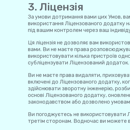
3. Ліцензія
За умови дотримання вами цих Умов, ва
використання Ліцензованого додатку н
під вашим контролем через ваш індивіду
Ця ліцензія не дозволяє вам використо
вами. Ви не маєте права розповсюджув
використовувати кілька пристроїв одно
субліцензувати Ліцензований додаток.
Ви не маєте права видаляти, приховуват
включені до Ліцензованого додатку, коп
здійснювати зворотну інженерію, розби
основі Ліцензованого додатку, оновлень
законодавством або дозволено умовами 
Ви погоджуєтесь не використовувати Л
третім сторонам. Водночас ви можете в