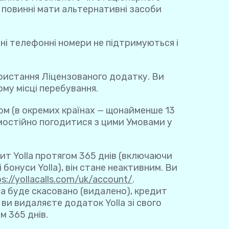
 повинні мати альтернативні засоби
атні телефонні номери не підтримуються і
ористання Ліцензованого додатку. Ви
му місці перебування.
ом (в окремих країнах — щонайменше 13
амостійно погодитися з цими Умовами у
ит Yolla протягом 365 днів (включаючи
бонуси Yolla), він стане неактивним. Ви
ps://yollacalls.com/uk/account/
.
la буде скасовано (видалено), кредит
ви видаляєте додаток Yolla зі свого
м 365 днів.