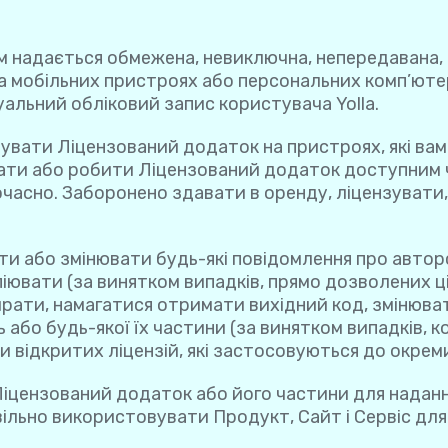
м надається обмежена, невиключна, непередавана, 
а мобільних пристроях або персональних комп’юте
альний обліковий запис користувача Yolla.
вувати Ліцензований додаток на пристроях, які ва
ати або робити Ліцензований додаток доступним 
часно. Заборонено здавати в оренду, ліцензувати
и або змінювати будь-які повідомлення про авторсь
іювати (за винятком випадків, прямо дозволених ц
рати, намагатися отримати вихідний код, змінюва
 або будь-якої їх частини (за винятком випадків,
відкритих ліцензій, які застосовуються до окреми
іцензований додаток або його частини для наданн
ільно використовувати Продукт, Сайт і Сервіс для 