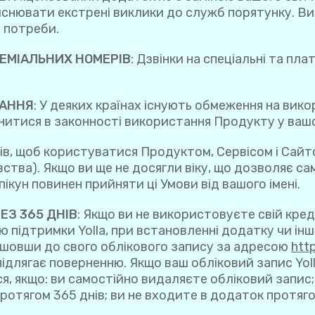
ійснювати екстрені виклики до служб порятунку. Ви
а потреби.
РЕМІАЛЬНИХ НОМЕРІВ
: Дзвінки на спеціальні та пл
ТАННЯ
: У деяких країнах існують обмеження на вик
внитися в законності використання Продукту у вашо
ків, щоб користуватися Продуктом, Сервісом і Сайт
вства). Якщо ви ще не досягли віку, що дозволяє с
опікун повинен прийняти ці Умови від вашого імені.
ЕЗ 365 ДНІВ
: Якщо ви не використовуєте свій кред
ідтримки Yolla, при встановленні додатку чи інші 
йшовши до свого облікового запису за адресою
htt
ідлягає поверненню. Якщо ваш обліковий запис Yol
, якщо: ви самостійно видаляєте обліковий запис; 
отягом 365 днів; ви не входите в додаток протяго