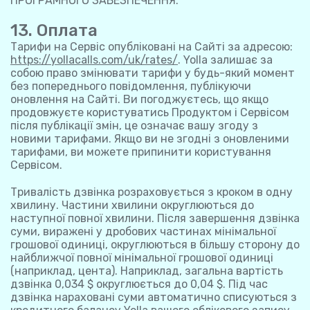
ПРОГРАМНОГО ЗАБЕЗПЕЧЕННЯ.
13. Оплата
Тарифи на Сервіс опубліковані на Сайті за адресою:
https://yollacalls.com/uk/rates/
. Yolla залишає за
собою право змінювати тарифи у будь-який момент
без попереднього повідомлення, публікуючи
оновлення на Сайті. Ви погоджуєтесь, що якщо
продовжуєте користуватись Продуктом і Сервісом
після публікації змін, це означає вашу згоду з
новими тарифами. Якщо ви не згодні з оновленими
тарифами, ви можете припинити користування
Сервісом.
Тривалість дзвінка розраховується з кроком в одну
хвилину. Частини хвилини округлюються до
наступної повної хвилини. Після завершення дзвінка
суми, виражені у дробових частинах мінімальної
грошової одиниці, округлюються в більшу сторону до
найближчої повної мінімальної грошової одиниці
(наприклад, цента). Наприклад, загальна вартість
дзвінка 0,034 $ округлюється до 0,04 $. Під час
дзвінка нараховані суми автоматично списуються з