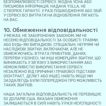
БЕЗПОМИЛКОВОСТІ СЕРВІСУ. ЖОДНА УСНА АБО
ПИСЬМОВА ІНФОРМАЦІЯ, НАДАНА YOLLA, НЕ
СТВОРЮЄ ГАРАНТІЇ. У РАЗІ ПОШКОДЖЕННЯ АБО ЗБІЙ
У СЕРВІСІ ВСІ ВИТРАТИ НА ВІДНОВЛЕННЯ ЛЯГАЮТЬ
НА ВАС.
10. Обмеження відповідальності
У МЕЖАХ, НЕ ЗАБОРОНЕНИХ ЗАКОНОМ, МИ НЕ
НЕСЕМО ВІДПОВІДАЛЬНОСТІ ЗА ОСОБИСТІ ТРАВМИ,
АБО БУДЬ-ЯКІ ВИПАДКОВІ, СПЕЦІАЛЬНІ, НЕПРЯМІ ЧИ
НАСЛІДКОВІ ЗБИТКИ, ВКЛЮЧАЮЧИ, АЛЕ НЕ
ОБМЕЖУЮЧИСЬ: ВТРАТА ПРИБУТКІВ, ДАНИХ,
ПЕРЕРВИ У БІЗНЕСІ, ЧИ ІНШІ КОМЕРЦІЙНІ ЗБИТКИ, ЩО
ВИНИКАЮТЬ У ЗВ’ЯЗКУ З ВИКОРИСТАННЯМ АБО
НЕМОЖЛИВІСТЮ ВИКОРИСТАННЯ СЕРВІСУ,
НЕЗАЛЕЖНО ВІД ПРИЧИНИ І ПРАВОВОЇ ПІДСТАВИ
(КОНТРАКТ, ДЕЛІКТ АБО ІНШЕ), НАВІТЬ ЯКЩО МИ
ЗАЗДАЛЕГІДЬ БУЛИ ПОПЕРЕДЖЕНІ ПРО МОЖЛИВІСТЬ
ТАКИХ ЗБИТКІВ.
НАША ЗАГАЛЬНА ВІДПОВІДАЛЬНІСТЬ НЕ ПЕРЕВИЩУЄ
50 ДОЛАРІВ США. ВКАЗАНІ ОБМЕЖЕННЯ
ЗАЛИШАЮТЬСЯ В СИЛІ НАВІТЬ У РАЗІ НЕУСПІШНОСТІ