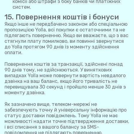
комісії або штрафи з боку банків чи платіжних
систем.
15. Повернення коштів і бонуси
Якщо інше не передбачено законом або спеціальною
пропозицією Yolla, всі покупки є остаточними та не
підлягають поверненню. Якщо ви вважаєте, що з вас
стягнули плату помилково, ви повинні звернутися
до Yolla протягом 90 днів із моменту здійснення
оплати.
Повернення коштів за транзакції, здійснені понад
90 днів тому, не здійснюються. У виняткових
випадках Yolla може повернути вартість невдалого
дзвінка на ваш баланс, якщо його тривалість не
перевищувала 30 секунд і пройшло менше 30 днів з
моменту дзвінка.
Як зазначено вище, телеком-мережі не
забезпечують точну й універсальну інформацію про
статус доставки повідомлень. Тому Yolla не має
можливості надати точне підтвердження доставки,
і всі списання з вашого балансу за SMS-
повідомлення не підлягають поверненню.