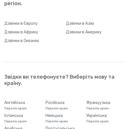
регіон.
Дзвінки
в Європу
Дзвінки
в Азію
Дзвінки
в Африку
Дзвінки
в Америку
Дзвінки
в Океанію
Звідки ви телефонуєте? Виберіть мову та
країну.
Англійська
Російська
Французька
Перелік країн
Перелік країн
Перелік країн
Іспанська
Німецька
Українська
Перелік країн
Перелік країн
Перелік країн
Арабська
Португальська