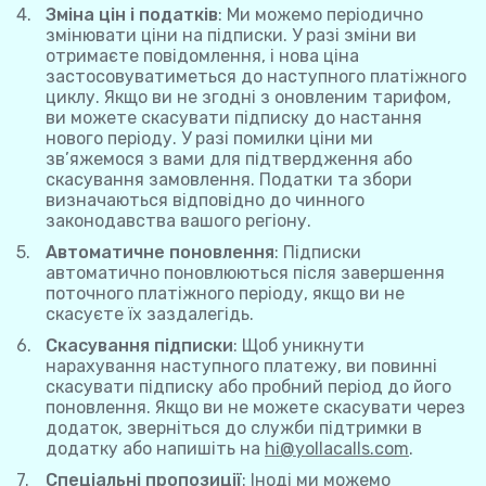
Зміна цін і податків
: Ми можемо періодично
змінювати ціни на підписки. У разі зміни ви
отримаєте повідомлення, і нова ціна
застосовуватиметься до наступного платіжного
циклу. Якщо ви не згодні з оновленим тарифом,
ви можете скасувати підписку до настання
нового періоду. У разі помилки ціни ми
зв’яжемося з вами для підтвердження або
скасування замовлення. Податки та збори
визначаються відповідно до чинного
законодавства вашого регіону.
Автоматичне поновлення
: Підписки
автоматично поновлюються після завершення
поточного платіжного періоду, якщо ви не
скасуєте їх заздалегідь.
Скасування підписки
: Щоб уникнути
нарахування наступного платежу, ви повинні
скасувати підписку або пробний період до його
поновлення. Якщо ви не можете скасувати через
додаток, зверніться до служби підтримки в
додатку або напишіть на
hi@yollacalls.com
.
Спеціальні пропозиції
: Іноді ми можемо