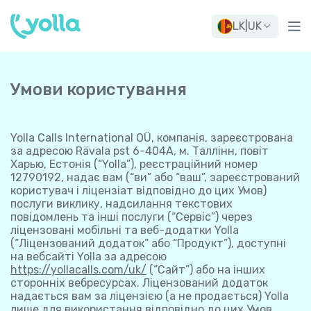
LK
|
UK
Умови користування
Yolla Calls International OÜ, компанія, зареєстрована
за адресою Rävala pst 6-404A, м. Таллінн, повіт
Харью, Естонія (“Yolla”), реєстраційний номер
12790192, надає вам (“ви” або “ваш”, зареєстрований
користувач і ліцензіат відповідно до цих Умов)
послуги виклику, надсилання текстових
повідомлень та інші послуги (“Сервіс”) через
ліцензовані мобільні та веб-додатки Yolla
(“Ліцензований додаток” або “Продукт”), доступні
на вебсайті Yolla за адресою
https://yollacalls.com/uk/
(“Сайт”) або на інших
сторонніх вебресурсах. Ліцензований додаток
надається вам за ліцензією (а не продається) Yolla
лише для використання відповідно до цих Умов.