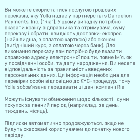
Ви можете скористатися послугою грошових
переказів, яку Yolla надає у партнерстві з Dandelion
Payments, Inc. (“Ria”). У цьому випадку потрібно
вказати країну відправника та отримувача, суму
переказу і обрати швидкість доставки: експрес
(найшвидша, з оплатою карткою) або економ
(вигідніший курс, з оплатою через банк). Для
виконання переказу вам потрібно буде вказати
справжню адресу електронної пошти, повне ім’я, як
у посвідченні особи, та дату народження. Ви несете
відповідальність за правильність введених
персональних даних. Ця інформація необхідна для
перевірки особи відповідно до KYC-процедур, тому
Yolla зобов’язана передавати ці дані компанії Ria.
Можуть існувати обмеження щодо кількості і суми
покупок за певний період (наприклад, за день,
тиждень, місяць).
Підписки автоматично продовжуються, якщо не
будуть скасовані користувачем до початку нового
періоду.