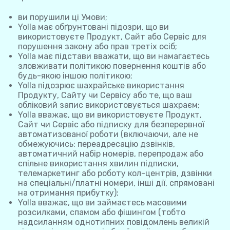
ви порушили ці Умови;
Yolla має обґрунтовані підозри, що ви
використовуєте Продукт, Сайт або Сервіс для
порушення закону або прав третіх осіб;
Yolla має підстави вважати, що ви намагаєтесь
зловживати політикою повернення коштів або
будь-якою іншою політикою;
Yolla підозрює шахрайське використання
Продукту, Сайту чи Сервісу або те, що ваш
обліковий запис використовується шахраєм;
Yolla вважає, що ви використовуєте Продукт,
Сайт чи Сервіс або підписку для безперервної
автоматизованої роботи (включаючи, але не
обмежуючись: переадресацію дзвінків,
автоматичний набір номерів, перепродаж або
спільне використання хвилин підписки,
телемаркетинг або роботу кол-центрів, дзвінки
на спеціальні/платні номери, інші дії, спрямовані
на отримання прибутку);
Yolla вважає, що ви займаєтесь масовими
розсилками, спамом або фішингом (тобто
надсиланням однотипних повідомлень великій