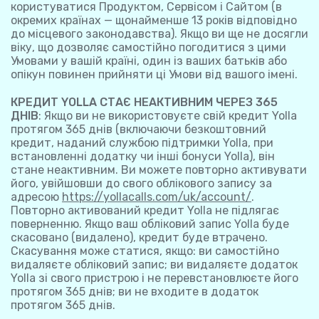
користуватися Продуктом, Сервісом і Сайтом (в
окремих країнах — щонайменше 13 років відповідно
до місцевого законодавства). Якщо ви ще не досягли
віку, що дозволяє самостійно погодитися з цими
Умовами у вашій країні, один із ваших батьків або
опікун повинен прийняти ці Умови від вашого імені.
КРЕДИТ YOLLA СТАЄ НЕАКТИВНИМ ЧЕРЕЗ 365
ДНІВ
: Якщо ви не використовуєте свій кредит Yolla
протягом 365 днів (включаючи безкоштовний
кредит, наданий службою підтримки Yolla, при
встановленні додатку чи інші бонуси Yolla), він
стане неактивним. Ви можете повторно активувати
його, увійшовши до свого облікового запису за
адресою
https://yollacalls.com/uk/account/
.
Повторно активований кредит Yolla не підлягає
поверненню. Якщо ваш обліковий запис Yolla буде
скасовано (видалено), кредит буде втрачено.
Скасування може статися, якщо: ви самостійно
видаляєте обліковий запис; ви видаляєте додаток
Yolla зі свого пристрою і не перевстановлюєте його
протягом 365 днів; ви не входите в додаток
протягом 365 днів.