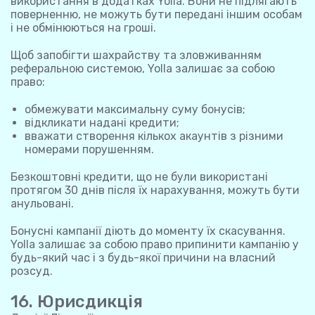
використання в додатках Yolla. Вони не підлягають
поверненню, не можуть бути передані іншим особам
і не обмінюються на гроші.
Щоб запобігти шахрайству та зловживанням
реферальною системою, Yolla залишає за собою
право:
обмежувати максимальну суму бонусів;
відкликати надані кредити;
вважати створення кількох акаунтів з різними
номерами порушенням.
Безкоштовні кредити, що не були використані
протягом 30 днів після їх нарахування, можуть бути
анульовані.
Бонусні кампанії діють до моменту їх скасування.
Yolla залишає за собою право припинити кампанію у
будь-який час і з будь-якої причини на власний
розсуд.
16. Юрисдикція