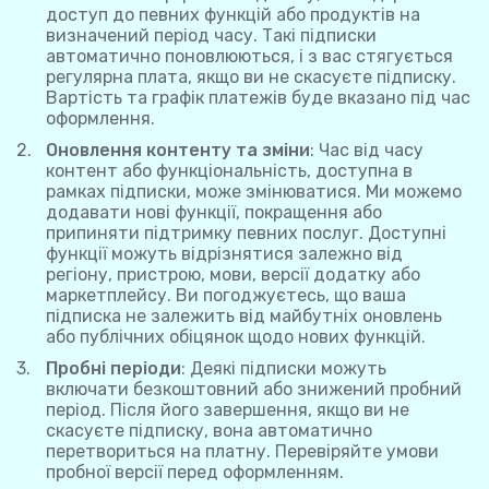
доступ до певних функцій або продуктів на
визначений період часу. Такі підписки
автоматично поновлюються, і з вас стягується
регулярна плата, якщо ви не скасуєте підписку.
Вартість та графік платежів буде вказано під час
оформлення.
Оновлення контенту та зміни
: Час від часу
контент або функціональність, доступна в
рамках підписки, може змінюватися. Ми можемо
додавати нові функції, покращення або
припиняти підтримку певних послуг. Доступні
функції можуть відрізнятися залежно від
регіону, пристрою, мови, версії додатку або
маркетплейсу. Ви погоджуєтесь, що ваша
підписка не залежить від майбутніх оновлень
або публічних обіцянок щодо нових функцій.
Пробні періоди
: Деякі підписки можуть
включати безкоштовний або знижений пробний
період. Після його завершення, якщо ви не
скасуєте підписку, вона автоматично
перетвориться на платну. Перевіряйте умови
пробної версії перед оформленням.