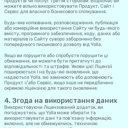
продуктів чи послуг третім сторонам. Водночас ви
можете вільно використовувати Продукт, Сайт і
Сервіс для власного бізнесового спілкування.
Будь-яке копіювання, розповсюдження, публікація
або комерційне використання Сайту чи будь-якого
вмісту, програмного забезпечення, коду, даних або
матеріалів із Сайту суворо заборонено без
попереднього письмового дозволу від Yolla.
Якщо ви порушите або спробуєте порушити ці
обмеження, ви можете бути притягнуті до
відповідальності та штрафів. Умови цієї Ліцензії
поширюються і на будь-які оновлення, що
надаються Yolla, які замінюють або доповнюють
Продукт і/або Сервіс, якщо інше не передбачено
окремою ліцензією для такого оновлення.
4. Згода на використання даних
Використовуючи Ліцензований додаток, ви
погоджуєтесь, що Yolla може збирати та
використовувати дані та пов’язану інформацію,
включно, але не обмежуючись, технічною