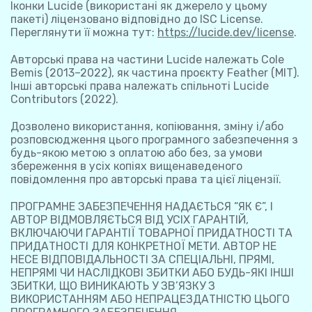
Іконки Lucide (використані як джерело у цьому
пакеті) ліцензовано відповідно до ISC License.
Переглянути її можна тут:
https://lucide.dev/license
.
Авторські права на частини Lucide належать Cole
Bemis (2013–2022), як частина проєкту Feather (MIT).
Інші авторські права належать спільноті Lucide
Contributors (2022).
Дозволено використання, копіювання, зміну і/або
розповсюдження цього програмного забезпечення з
будь-якою метою з оплатою або без, за умови
збереження в усіх копіях вищенаведеного
повідомлення про авторські права та цієї ліцензії.
ПРОГРАМНЕ ЗАБЕЗПЕЧЕННЯ НАДАЄТЬСЯ “ЯК Є”, І
АВТОР ВІДМОВЛЯЄТЬСЯ ВІД УСІХ ГАРАНТІЙ,
ВКЛЮЧАЮЧИ ГАРАНТІЇ ТОВАРНОЇ ПРИДАТНОСТІ ТА
ПРИДАТНОСТІ ДЛЯ КОНКРЕТНОЇ МЕТИ. АВТОР НЕ
НЕСЕ ВІДПОВІДАЛЬНОСТІ ЗА СПЕЦІАЛЬНІ, ПРЯМІ,
НЕПРЯМІ ЧИ НАСЛІДКОВІ ЗБИТКИ АБО БУДЬ-ЯКІ ІНШІ
ЗБИТКИ, ЩО ВИНИКАЮТЬ У ЗВ’ЯЗКУ З
ВИКОРИСТАННЯМ АБО НЕПРАЦЕЗДАТНІСТЮ ЦЬОГО