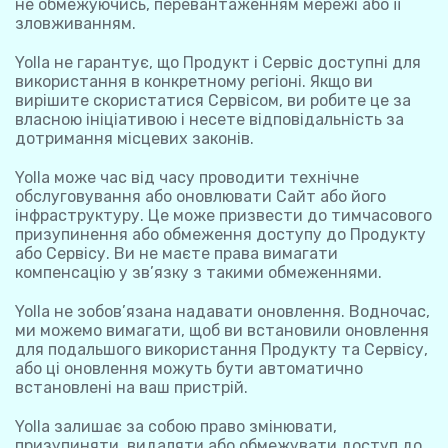
не обмежуючись, перевантаженням мережі або її
зловживанням.
Yolla не гарантує, що Продукт і Сервіс доступні для
використання в конкретному регіоні. Якщо ви
вирішите скористатися Сервісом, ви робите це за
власною ініціативою і несете відповідальність за
дотримання місцевих законів.
Yolla може час від часу проводити технічне
обслуговування або оновлювати Сайт або його
інфраструктуру. Це може призвести до тимчасового
призупинення або обмеження доступу до Продукту
або Сервісу. Ви не маєте права вимагати
компенсацію у зв’язку з такими обмеженнями.
Yolla не зобов’язана надавати оновлення. Водночас,
ми можемо вимагати, щоб ви встановили оновлення
для подальшого використання Продукту та Сервісу,
або ці оновлення можуть бути автоматично
встановлені на ваш пристрій.
Yolla залишає за собою право змінювати,
призупиняти, видаляти або обмежувати доступ до