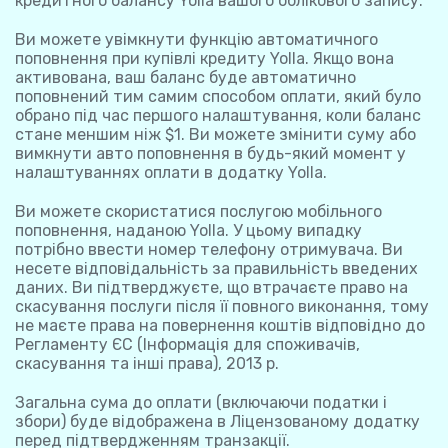
кредитного балансу Yolla вашого облікового запису.
Ви можете увімкнути функцію автоматичного
поповнення при купівлі кредиту Yolla. Якщо вона
активована, ваш баланс буде автоматично
поповнений тим самим способом оплати, який було
обрано під час першого налаштування, коли баланс
стане меншим ніж $1. Ви можете змінити суму або
вимкнути авто поповнення в будь-який момент у
налаштуваннях оплати в додатку Yolla.
Ви можете скористатися послугою мобільного
поповнення, наданою Yolla. У цьому випадку
потрібно ввести номер телефону отримувача. Ви
несете відповідальність за правильність введених
даних. Ви підтверджуєте, що втрачаєте право на
скасування послуги після її повного виконання, тому
не маєте права на повернення коштів відповідно до
Регламенту ЄС (Інформація для споживачів,
скасування та інші права), 2013 р.
Загальна сума до оплати (включаючи податки і
збори) буде відображена в Ліцензованому додатку
перед підтвердженням транзакції.