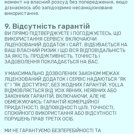
момент на власний розсуд без попередження, якщо
дізнаємось або запідозримо несанкціоноване
використання.
9. Відсутність гарантій
ВИ ПРЯМО ПІДТВЕРДЖУЄТЕ І ПОГОДЖУЄТЕСЬ, ЩО
ВИКОРИСТАННЯ СЕРВІСУ, ВКЛЮЧАЮЧИ
ЛІЦЕНЗОВАНИЙ ДОДАТОК І САЙТ, ВІДБУВАЄТЬСЯ НА
ВАШ ВЛАСНИЙ РИЗИК І ЩО ВСЯ ВІДПОВІДАЛЬНІСТЬ
ЗА ЯКІСТЬ, ПРОДУКТИВНІСТЬ, ТОЧНІСТЬ І
ЗАДОВОЛЕННЯ ПОКЛАДАЄТЬСЯ НА ВАС.
У МАКСИМАЛЬНО ДОЗВОЛЕНИХ ЗАКОНОМ МЕЖАХ
ЛІЦЕНЗОВАНИЙ ДОДАТОК І СЕРВІС НАДАЮТЬСЯ “ЯК
Є” І “ЯК ДОСТУПНО”, БЕЗ ЖОДНИХ ГАРАНТІЙ. YOLLA
ВІДМОВЛЯЄТЬСЯ ВІД УСІХ ЯВНИХ, НЕЯВНИХ АБО
ЗАКОННИХ ГАРАНТІЙ, ВКЛЮЧАЮЧИ, АЛЕ НЕ
ОБМЕЖУЮЧИСЬ: ГАРАНТІЙ КОМЕРЦІЙНОЇ
ПРИДАТНОСТІ, ВІДПОВІДНОСТІ ЦІЛІ, ТОЧНОСТІ,
СПОКІЙНОГО ВИКОРИСТАННЯ АБО ВІДСУТНОСТІ
ПОРУШЕНЬ ПРАВ ТРЕТІХ ОСІБ.
МИ НЕ ГАРАНТУЄМО БЕЗПЕРЕБІЙНОСТІ ТА