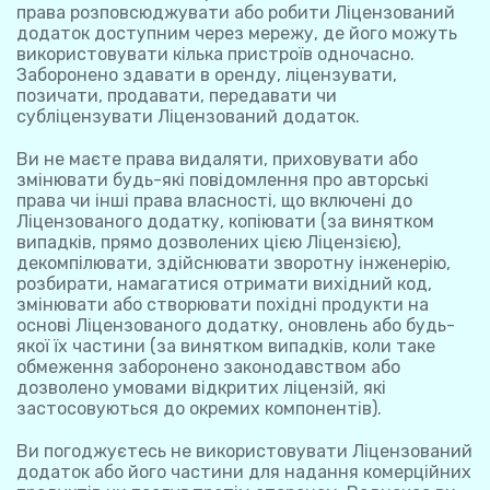
права розповсюджувати або робити Ліцензований
додаток доступним через мережу, де його можуть
використовувати кілька пристроїв одночасно.
Заборонено здавати в оренду, ліцензувати,
позичати, продавати, передавати чи
субліцензувати Ліцензований додаток.
Ви не маєте права видаляти, приховувати або
змінювати будь-які повідомлення про авторські
права чи інші права власності, що включені до
Ліцензованого додатку, копіювати (за винятком
випадків, прямо дозволених цією Ліцензією),
декомпілювати, здійснювати зворотну інженерію,
розбирати, намагатися отримати вихідний код,
змінювати або створювати похідні продукти на
основі Ліцензованого додатку, оновлень або будь-
якої їх частини (за винятком випадків, коли таке
обмеження заборонено законодавством або
дозволено умовами відкритих ліцензій, які
застосовуються до окремих компонентів).
Ви погоджуєтесь не використовувати Ліцензований
додаток або його частини для надання комерційних