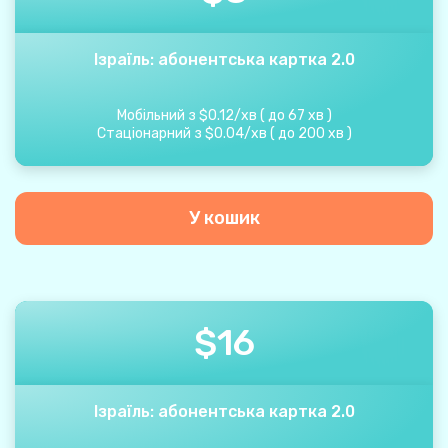
Ізраїль: абонентська картка 2.0
Мобільний з
$
0.12
/
хв
(
до
67
хв
)
Стаціонарний з
$
0.04
/
хв
(
до
200
хв
)
У кошик
$
16
Ізраїль: абонентська картка 2.0