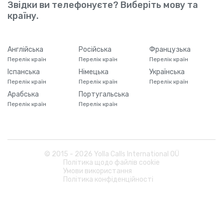
Звідки ви телефонуєте? Виберіть мову та
країну.
Англійська
Російська
Французька
Перелік країн
Перелік країн
Перелік країн
Іспанська
Німецька
Українська
Перелік країн
Перелік країн
Перелік країн
Арабська
Португальська
Перелік країн
Перелік країн
© 2015 -
2026
Yolla Calls International OÜ
Політика щодо файлів cookie
Умови використання
Політика конфіденційності