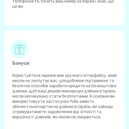
телефонуєте, бачить ваш номер на екрані і знає, що
це ви.
Бонуси
Користуйтеся перевагами зручного інтерфейсу, який
ніколи не заплутає вас, цілодобовою підтримкою та
безліччю способів заробити кредити на Безкоштовні
дзвінки, щоб ваші дешеві міжнародні дзвінки в Ізраїль
могли неочікувано стати безплатними. А оскільки ви
використовуєте застосунок Yolla замість
абонентської картки на дзвінки в Ізраїль, ви завжди
отримуватимете задоволення від чіткості та
виразності дзвінків, які ніколи не скидаються.