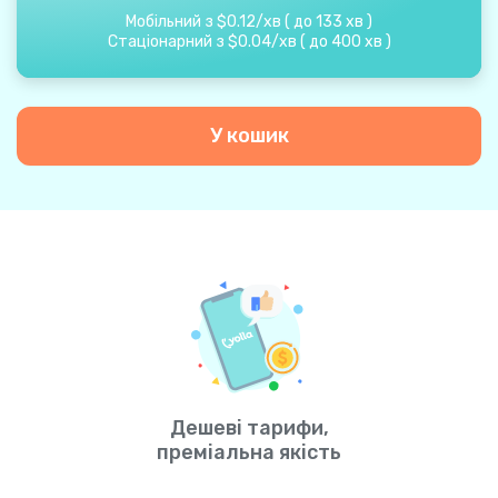
Мобільний з
$
0.12
/
хв
(
до
133
хв
)
Стаціонарний з
$
0.04
/
хв
(
до
400
хв
)
У кошик
Дешеві тарифи,
преміальна якість