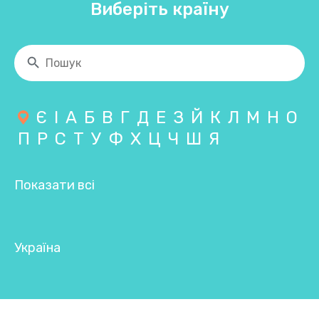
Виберіть країну
Є
І
А
Б
В
Г
Д
Е
З
Й
К
Л
М
Н
О
П
Р
С
Т
У
Ф
Х
Ц
Ч
Ш
Я
Показати всі
Україна