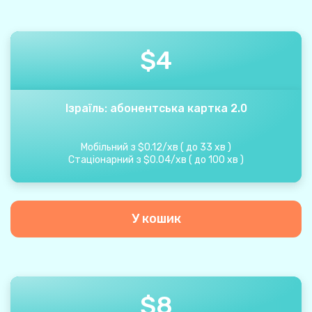
$
4
Ізраїль: абонентська картка 2.0
Мобільний з
$
0.12
/
хв
(
до
33
хв
)
Стаціонарний з
$
0.04
/
хв
(
до
100
хв
)
У кошик
$
8