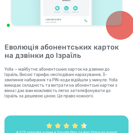
Еволюція абонентських карток
на дзвінки до Ізраїль
Yolla — майбутнє абонентських карток на дзвінки до
Ізраїль. Високі тарифи, несподівані нарахування, 3-
хвилинне набирання та PIN-коди відійшли у минуле. Yolla
викидає складність та витрати на абонентські картки з
вікна і дає вам можливість легко зателефонувати до
Ізраїль за дешевою ціною. Це право кожного.
4,5/5 середня оцінка в Google Play та App Store на основі