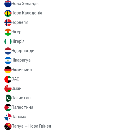
Нова Зеландія
Нова Каледонія
Норвегія
Нігер
Нігерія
Нідерланди
Нікарагуа
Німеччина
ОАЕ
Оман
Пакистан
Палестина
Панама
Папуа — Нова Гвінея