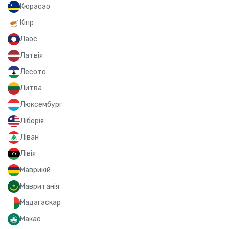
Кюрасао
Кіпр
Лаос
Латвія
Лесото
Литва
Люксембург
Ліберія
Ліван
Лівія
Маврикій
Мавританія
Мадагаскар
Макао