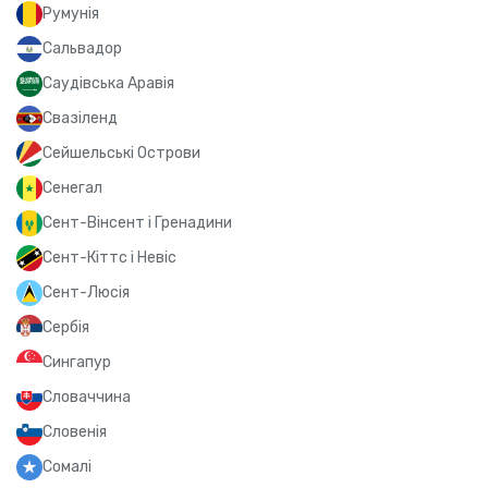
Румунія
Сальвадор
Саудівська Аравія
Свазіленд
Сейшельські Острови
Сенегал
Сент-Вінсент і Гренадини
Сент-Кіттс і Невіс
Сент-Люсія
Сербія
Сингапур
Словаччина
Словенія
Сомалі