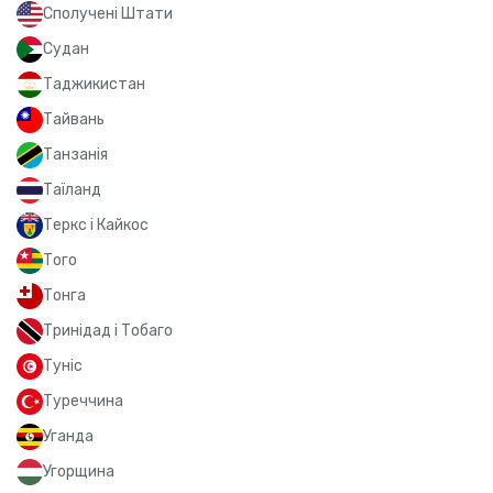
Сполучені Штати
Судан
Таджикистан
Тайвань
Танзанія
Таїланд
Теркс і Кайкос
Того
Тонга
Тринідад і Тобаго
Туніс
Туреччина
Уганда
Угорщина