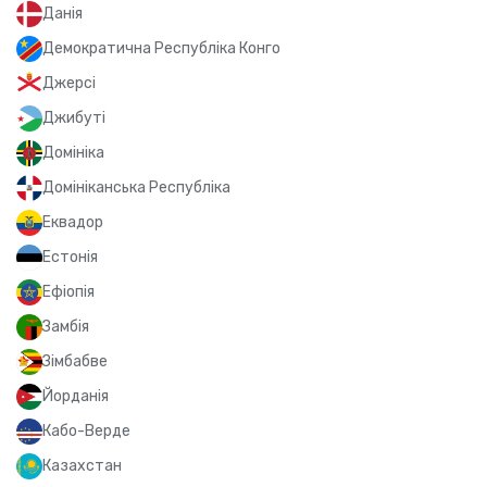
Данія
Демократична Республіка Конго
Джерсі
Джибуті
Домініка
Домініканська Республіка
Еквадор
Естонія
Ефіопія
Замбія
Зімбабве
Йорданія
Кабо-Верде
Казахстан