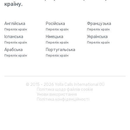
країну.
Англійська
Російська
Французька
Перелік країн
Перелік країн
Перелік країн
Іспанська
Німецька
Українська
Перелік країн
Перелік країн
Перелік країн
Арабська
Португальська
Перелік країн
Перелік країн
© 2015 -
2026
Yolla Calls International OÜ
Політика щодо файлів cookie
Умови використання
Політика конфіденційності