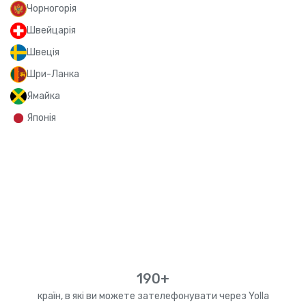
Чорногорія
Швейцарія
Швеція
Шри-Ланка
Ямайка
Японія
190+
країн, в які ви можете зателефонувати через Yolla