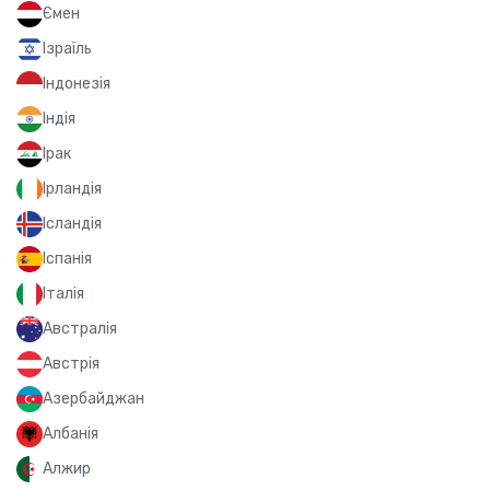
Ємен
Ізраїль
Індонезія
Індія
Ірак
Ірландія
Ісландія
Іспанія
Італія
Австралія
Австрія
Азербайджан
Албанія
Алжир