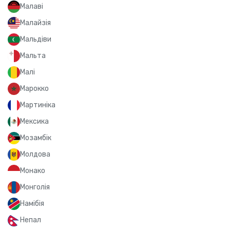
Малаві
Малайзія
Мальдіви
Мальта
Малі
Марокко
Мартиніка
Мексика
Мозамбік
Молдова
Монако
Монголія
Намібія
Непал