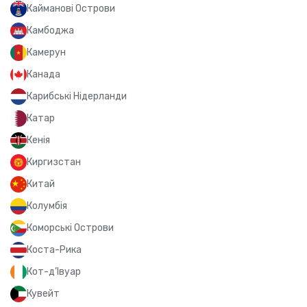
Кайманові Острови
Камбоджа
Камерун
Канада
Карибські Нідерланди
Катар
Кенія
Киргизстан
Китай
Колумбія
Коморські Острови
Коста-Рика
Кот-д’Івуар
Кувейт