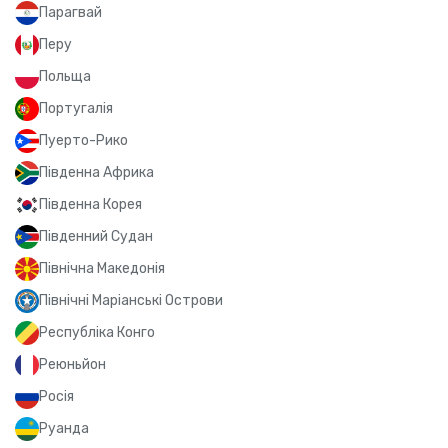
Парагвай
Перу
Польща
Португалія
Пуерто-Рико
Південна Африка
Південна Корея
Південний Судан
Північна Македонія
Північні Маріанські Острови
Республіка Конго
Реюньйон
Росія
Руанда