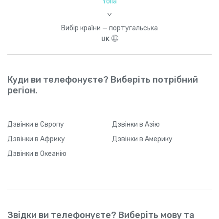
Yolla
>
Вибір країни — португальська
UK
Куди ви телефонуєте? Виберіть потрібний
регіон.
Дзвінки
в Європу
Дзвінки
в Азію
Дзвінки
в Африку
Дзвінки
в Америку
Дзвінки
в Океанію
Звідки ви телефонуєте? Виберіть мову та