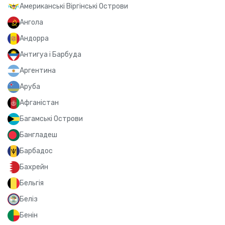
Американські Віргінські Острови
Ангола
Андорра
Антигуа і Барбуда
Аргентина
Аруба
Афганістан
Багамські Острови
Бангладеш
Барбадос
Бахрейн
Бельгія
Беліз
Бенін