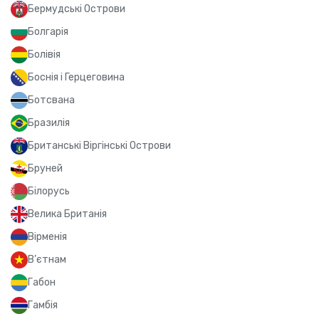
Бермудські Острови
Болгарія
Болівія
Боснія і Герцеговина
Ботсвана
Бразилія
Британські Віргінські Острови
Бруней
Білорусь
Велика Британія
Вірменія
В’єтнам
Габон
Гамбія