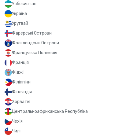
Узбекистан
Україна
Уругвай
Фарерські Острови
Фолклендські Острови
Французька Полінезія
Франція
Фіджі
Філіппіни
Фінляндія
Хорватія
Центральноафриканська Республіка
Чехія
Чилі