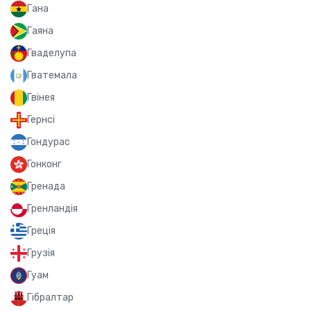
Гана
Гаяна
Гваделупа
Гватемала
Гвінея
Гернсі
Гондурас
Гонконг
Гренада
Гренландія
Греція
Грузія
Гуам
Гібралтар