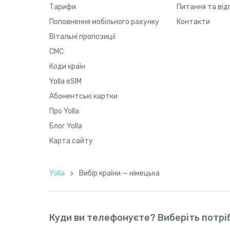
Тарифи
Питання та від
Поповнення мобільного рахунку
Контакти
Вітальні пропозиції
СМС
Коди країн
Yolla eSIM
Абонентські картки
Про Yolla
Блог Yolla
Карта сайту
Yolla
>
Вибір країни — німецька
Куди ви телефонуєте? Виберіть потріб