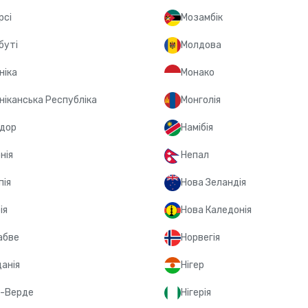
рсі
Мозамбік
буті
Молдова
ніка
Монако
ніканська Республіка
Монголія
дор
Намібія
нія
Непал
пія
Нова Зеландія
ія
Нова Каледонія
абве
Норвегія
анія
Нігер
-Верде
Нігерія