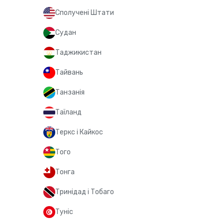
Сполучені Штати
Судан
Таджикистан
Тайвань
Танзанія
Таїланд
Теркс і Кайкос
Того
Тонга
Тринідад і Тобаго
Туніс