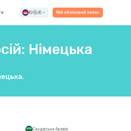
KH
|
UK
га
Мій обліковий запис
сій: Німецька
мецька.
Саудівська Аравія