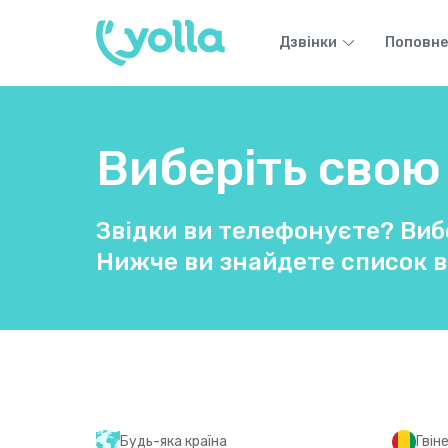
Дзвінки
Поповне
Виберіть свою 
Звідки ви телефонуєте? Вибе
Нижче ви знайдете список в
Будь-яка країна
Гвін