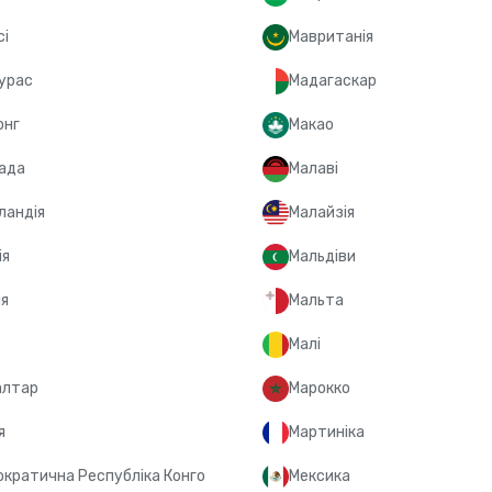
сі
Мавританія
урас
Мадагаскар
онг
Макао
ада
Малаві
ландія
Малайзія
ія
Мальдіви
ія
Мальта
Малі
алтар
Марокко
я
Мартиніка
кратична Республіка Конго
Мексика