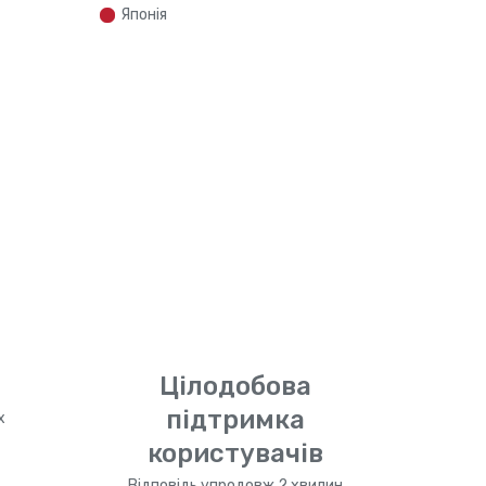
Японія
Цілодобова
підтримка
х
користувачів
Відповідь упродовж 2 хвилин