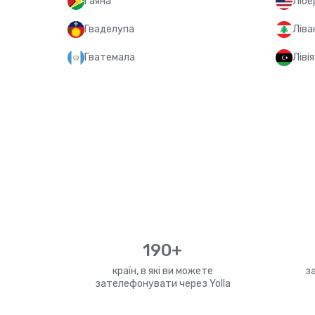
Гаяна
Лібе
Гваделупа
Ліва
Гватемала
Лівія
190+
країн, в які ви можете
з
зателефонувати через Yolla