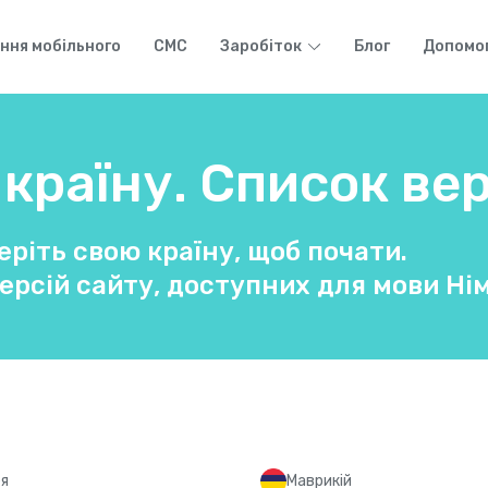
ння мобільного
СМС
Заробіток
Блог
Допомо
країну. Список вер
ріть свою країну, щоб почати.
ерсій сайту, доступних для мови Ні
ея
Маврикій