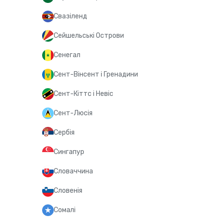
Свазіленд
Сейшельські Острови
Сенегал
Сент-Вінсент і Гренадини
Сент-Кіттс і Невіс
Сент-Люсія
Сербія
Сингапур
Словаччина
Словенія
Сомалі