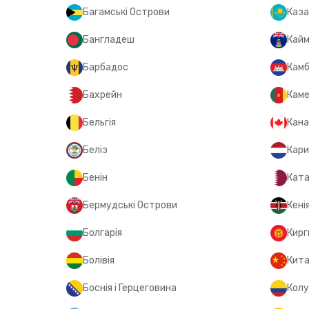
Багамські Острови
Каза
Бангладеш
Кайм
Барбадос
Кам
Бахрейн
Кам
Бельгія
Кан
Беліз
Кари
Бенін
Кат
Бермудські Острови
Кені
Болгарія
Кирг
Болівія
Кит
Боснія і Герцеговина
Колу