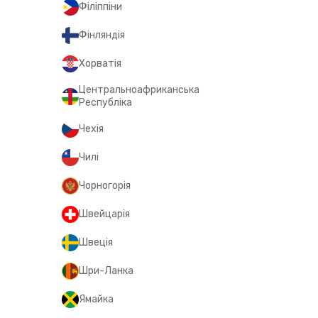
Філіппіни
Фінляндія
Хорватія
Центральноафриканська
Республіка
Чехія
Чилі
Чорногорія
Швейцарія
Швеція
Шри-Ланка
Ямайка