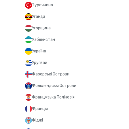
Туреччина
Уганда
Угорщина
Узбекистан
Україна
Уругвай
Фарерські Острови
Фолклендські Острови
Французька Полінезія
Франція
Фіджі