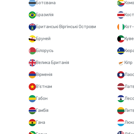
Ботсвана
Комо
Бразилія
Кост
Британські Віргінські Острови
Кот-
Бруней
Куве
Білорусь
Кюр
Велика Британія
Кіпр
Вірменія
Лао
В’єтнам
Латв
Габон
Лес
Гамбія
Лит
Гана
Люк