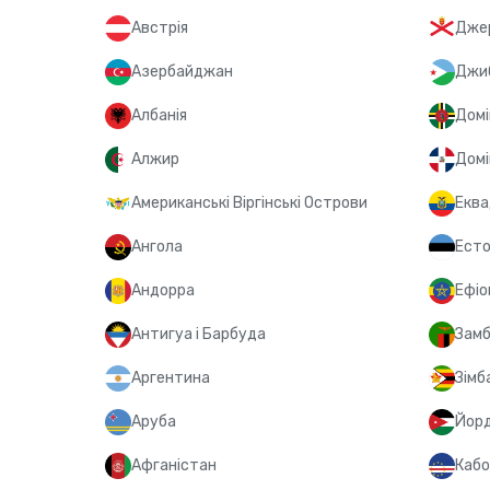
Австрія
Дже
Азербайджан
Джи
Албанія
Домі
Алжир
Домі
Американські Віргінські Острови
Еква
Ангола
Есто
Андорра
Ефіо
Антигуа і Барбуда
Замб
Аргентина
Зімб
Аруба
Йорд
Афганістан
Кабо