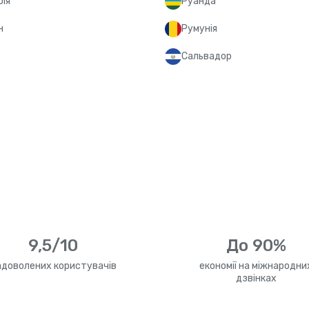
рія
Руанда
н
Румунія
Сальвадор
9,5/10
До 90%
адоволених користувачів
економії на міжнародни
дзвінках