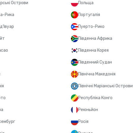
рські Острови
Польща
а-Рика
Португалія
д’Івуар
Пуерто-Рико
йт
Південна Африка
асао
Південна Корея
Південний Судан
с
Північна Македонія
ія
Північні Маріанські Острови
ото
Республіка Конго
ва
Реюньйон
сембург
Росія