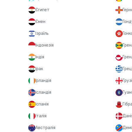
Єгипет
Герн
Ємен
Гонд
Ізраїль
Гонк
Індонезія
Грен
Індія
Грен
Ірак
Грец
Ірландія
Груз
Ісландія
Гуам
Іспанія
Гібр
Італія
Дані
Австралія
Демо