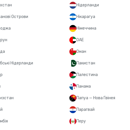
хстан
Нідерланди
анові Острови
Нікарагуа
боджа
Німеччина
ерун
ОАЕ
ада
Оман
бські Нідерланди
Пакистан
ар
Палестина
я
Панама
изстан
Папуа — Нова Гвінея
ай
Парагвай
мбія
Перу