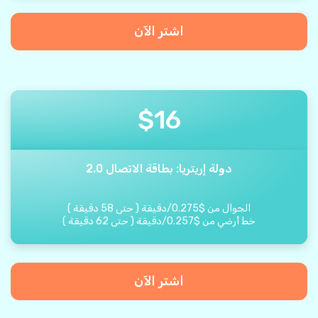
اشتر الآن
$
16
دولة إريتريا: بطاقة الاتصال 2.0
الجوال من
$
0.275
/
دقيقة
(
حتى
58
دقيقة
)
خط أرضي من
$
0.257
/
دقيقة
(
حتى
62
دقيقة
)
اشتر الآن