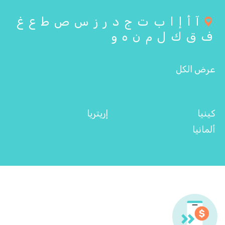
آ
أ
إ
ا
ب
ت
ج
د
ر
ز
س
ص
ط
ع
غ
ف
ق
ك
ل
م
ن
ه
و
عرض الكل
كينيا
إريتريا
ألمانيا