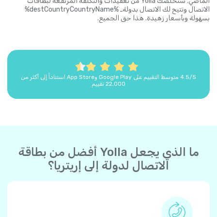
الماضي. ستخلصك Yolla من تعقيدات والتكلفة المرتفعة لبطاقات
الاتصال وتتيح لك الاتصال بدولةـ %destCountryCountryName%
بسهولة وبأسعار زهيدة. هذا حق الجميع.
4.5/5 متوسط التقييم على Google Play وApp Store استناداً إلى أكثر من
22,000 تقييم
ما الذي يجعل Yolla أفضل من بطاقة
الاتصال لدولة إلى إريتريا؟